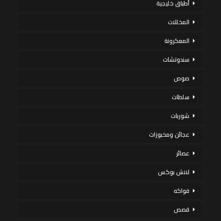
أطباق خليجية
المخللات
المعكرونة
سندوتشات
صوص
سلطات
شوربات
عجائن ومخبوزات
عصائر
لانش بوكس
فواكه
قصص