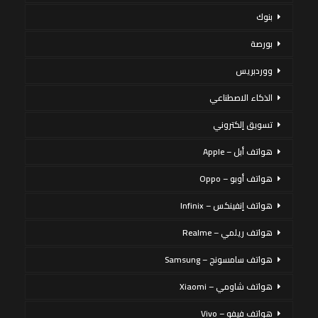
بنوك
بورصة
ووردبريس
الذكاء الاصطناعي
تسويق إلكتروني
هواتف أبل – Apple
هواتف أوبو – Oppo
هواتف إنفينكس – Infinix
هواتف ريلمي – Realme
هواتف سامسونج – Samsung
هواتف شاومي – Xiaomi
هواتف فيفو – Vivo