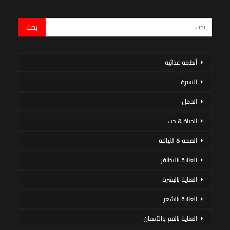
أنظمة غذائية
الاسرة
الحمل
الحياة & حب
الصحة & اللياقة
العناية بالاظافر
العناية بالبشرة
العناية بالشعر
العناية بالفم والأسنان