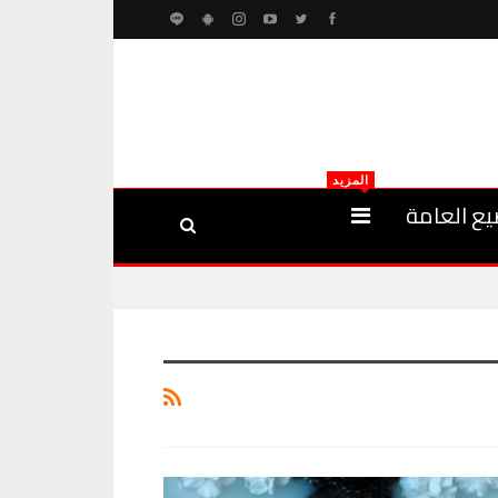
المزيد
يع العامة