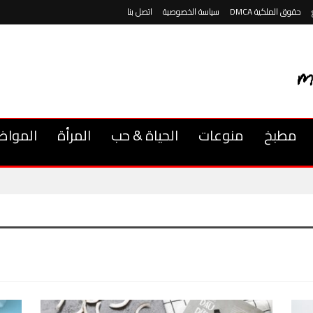
حقوق الملكية DMCA
سياسة الخصوصية
اتصل بنا
مطبخ
منوعات
الحياة & حب
المرأة
المواض