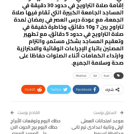
إقامة صلاة التراويح في حدود 30 دقيقة في
المساجد الجامعة الكبيرة التي تقام فيها صلاة
الجمعة، مع عودة درس العصر في رمضان لمدة
تتراوح بين 7 و10 دقائق، وخاطرة خفيفة في
صلاة التراويح في حدود 5 دقائق، مع تطهير
وتعقيم المساجد بشكل مستمر، والتزام
المصلين باتباع الإجراءات الوقائية والاحترازية
وارتداء الكمامات أثناء الصلوات حفاظا على
صحة وسلامة الجميع.
صحة
قنا
محافظة
ReddIt
Twitter
Facebook
شارك
Linkedin
Facebook Messenger
WhatsApp
Telegram
Tumblr
السابق بوست
القادم بوست
البريد الإلكتروني
موعد امتحانات العملى
StumbleUpon
VK
حظك اليوم وتوقعات الأبراج
اولى وتانية اعدادى ترم تانى
حظك اليوم برج الحوت الان
Viber
BlackBerry
LINE
Digg
محافظة اسيوط
على الصعيد المهني