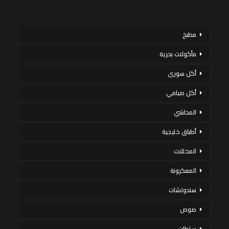
مطبخ
مأكولات بحرية
أكل سورى
أكل صيامي
المحاشي
أطباق خليجية
المخللات
المعكرونة
سندوتشات
صوص
سلطات