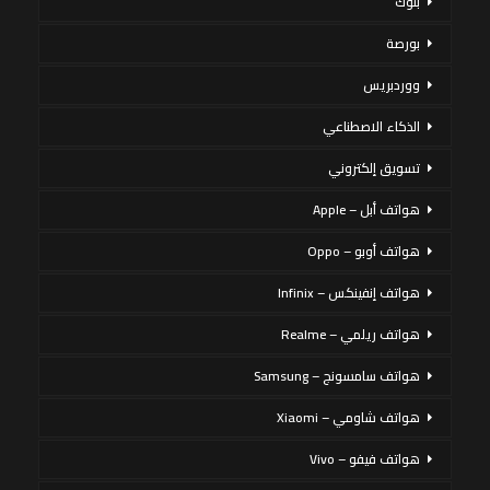
بنوك
بورصة
ووردبريس
الذكاء الاصطناعي
تسويق إلكتروني
هواتف أبل – Apple
هواتف أوبو – Oppo
هواتف إنفينكس – Infinix
هواتف ريلمي – Realme
هواتف سامسونج – Samsung
هواتف شاومي – Xiaomi
هواتف فيفو – Vivo