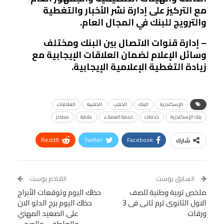
مع التركيز على إدارة نشر الأخبار والتغطية
والترويج للبنك في المجال العام.
– إدارة قنوات الاتصال بين البنك ومختلف
وسائل الإعلام لضمان العلاقات الإيجابية مع
زيادة التغطية الإعلامية الإيجابية.
الإسكندرية
البنك
الذهب
الذهبية
العلاقات
بنك الإسكندرية
خدمات
خدمة العملاء
علاقة
مصادر
ReddIt
Twitter
Facebook
شارك
Linkedin
Facebook Messenger
WhatsApp
Telegram
Tumblr
السابق بوست
القادم بوست
البريد الإلكتروني
ملخص تربية وطنية للصف
StumbleUpon
VK
حظك اليوم وتوقعات الأبراج
الاول الثانوى ترم ثانى فى 3
حظك اليوم برج الدلو الان
Viber
BlackBerry
LINE
Digg
ورقات
على الصعيد المهني
والعاطفي والصحي