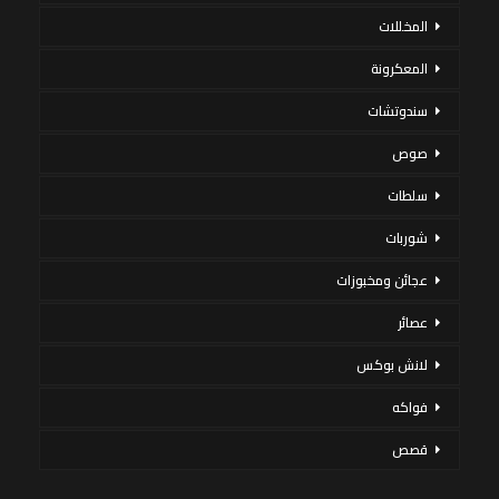
المخللات
المعكرونة
سندوتشات
صوص
سلطات
شوربات
عجائن ومخبوزات
عصائر
لانش بوكس
فواكه
قصص