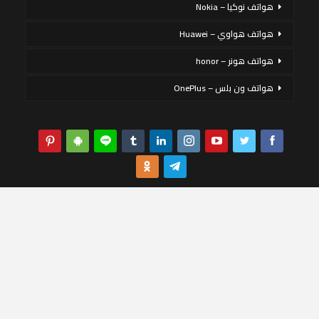
هواتف نوكيا – Nokia
هواتف هواوي – Huawei
هواتف هونر – honor
هواتف ون بلس – OnePlus
يستخدم هذا الموقع ملفات تعريف الارتباط لتحسين تجربتك. سنفترض أنك
موافق على ذلك ، ولكن يمكنك إلغاء الاشتراك إذا كنت ترغب في ذلك.
قبول
قراءة المزيد
حقوق الملكية DMCA
سياسة الخصوصية
إخلاء المسؤولية
عن الموقع
اتصل بنا
© 2026 - مصر الآن. All Rights Reserved