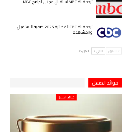
تردد قناة MBC استقبال مجاني لبرامج MBC
تردد قناة CBC الفضائية 2025 كيفية الاستقبال
والمشاهدة
السابق
التالي
1 من 35
فوائد العسل
فوائد العسل