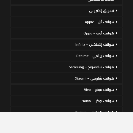
تسويق إلكتروني
هواتف أبل – Apple
هواتف أوبو – Oppo
هواتف إنفينكس – Infinix
هواتف ريلمي – Realme
هواتف سامسونج – Samsung
هواتف شاومي – Xiaomi
هواتف فيفو – Vivo
هواتف نوكيا – Nokia
هواتف هواوي – Huawei
يستخدم هذا الموقع ملفات تعريف الارتباط لتحسين تجربتك. سنفترض أنك
هواتف هونر – honor
موافق على ذلك ، ولكن يمكنك إلغاء الاشتراك إذا كنت ترغب في ذلك.
قبول
قراءة المزيد