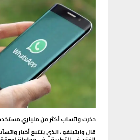
حذرت واتساب أكثر من ملياري مستخدم م
قال وابتينفو ، الذي يتتبع أخبار واتسآ
الفني في التطبيق ، في محاولة لسرقة