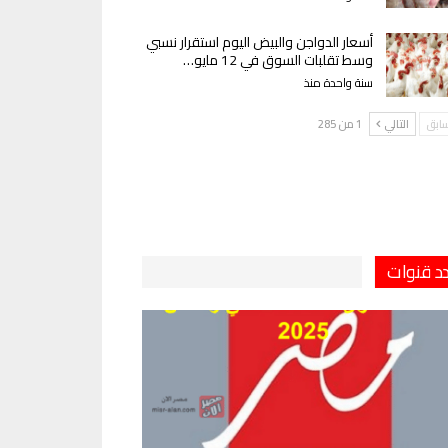
أسعار الدواجن والبيض اليوم استقرار نسبي
وسط تقلبات السوق في 12 مايو…
سنة واحدة منذ
سابق
التالي
1 من 285
دد قنوات