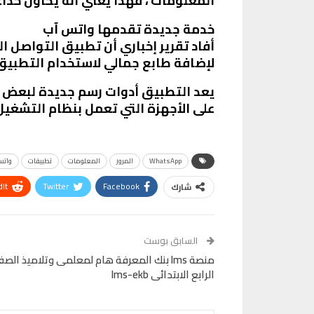
المعلومات ، فهذا يعني أنه يحاول خدا
خدمة جديدة تقدمها واتس آب
لإضافة طابع جمالي لاستخدام التطبيق
يعد التطبيق أدوات رسم جديدة لبعض ا
على الأجهزة التي تعمل بنظام التشغيل iOS لهواتف iPhone
WhatsApp
المرور
المعلومات
تطبيقات
واتس
It
Twitter
Facebook
شارك
Telegram
البريد الإلكتروني
Pinterest
OK.ru
السابق بوست
منصة lms بنك المعرفة هام لمعلمى وتلاميذ الص
الرابع الابتدائى lms-ekb