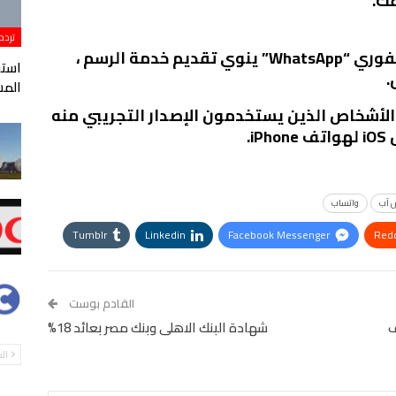
عك.
تردد
أفاد تقرير إخباري أن تطبيق التواصل الفوري “WhatsApp” ينوي تقديم خدمة الرسم ،
.
المس
لأشخاص الذين يستخدمون الإصدار التجريبي منه
.
 آب
واتساب
Tumblr
Linkedin
Facebook Messenger
Redd
StumbleUpon
VK
Digg
طباعة
القادم بوست
ف
شهادة البنك الاهلى وبنك مصر بعائد 18%
ال