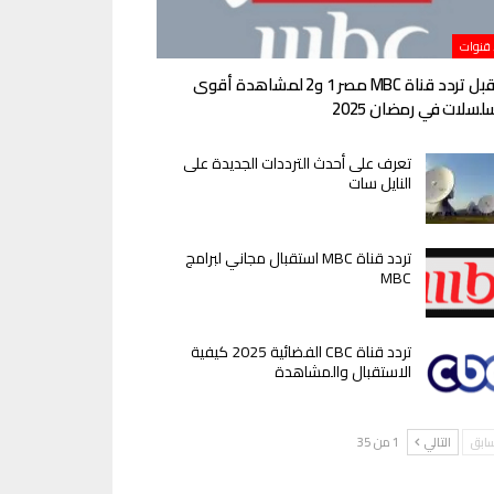
 قنوات
استقبل تردد قناة MBC مصر 1 و2 لمشاهدة أقوى
لسلات في رمضان 2025
تعرف على أحدث الترددات الجديدة على
النايل سات
تردد قناة MBC استقبال مجاني لبرامج
MBC
تردد قناة CBC الفضائية 2025 كيفية
الاستقبال والمشاهدة
سابق
التالي
1 من 35