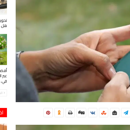
تحويل
هل ه
أفضل
عبر ا
في…
ال
اخ