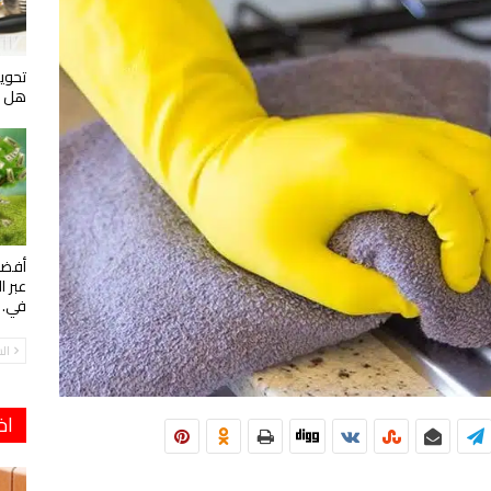
تحويل
هل ه
أفضل
عبر ا
في…
ال
اخ