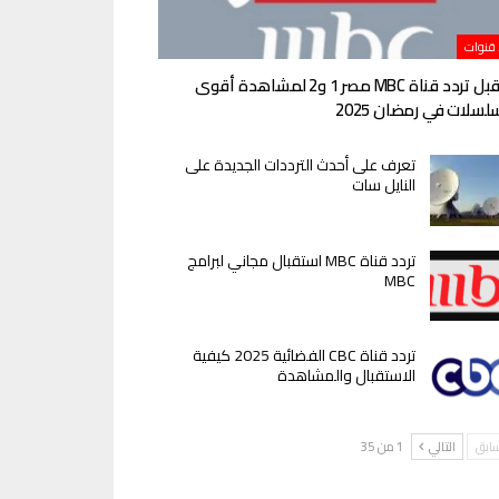
 قنوات
استقبل تردد قناة MBC مصر 1 و2 لمشاهدة أقوى
لسلات في رمضان 2025
تعرف على أحدث الترددات الجديدة على
النايل سات
تردد قناة MBC استقبال مجاني لبرامج
MBC
تردد قناة CBC الفضائية 2025 كيفية
الاستقبال والمشاهدة
سابق
التالي
1 من 35