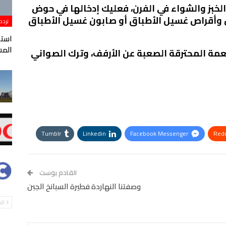
خبز والشواء في الفرن، فعليك إدخالها في حوض
 وأقراص غسيل الأطباق أو صابون غسيل الأطباق
تردد
المس
ة المحترقة الصعبة عن الأرفف، وترك الصواني
Tumblr
Linkedin
Facebook Messenger
Redd
StumbleUpon
VK
Digg
طباعة
القادم بوست
وصفتنا النهاردة فطيرة السبانخ الجبن
ال