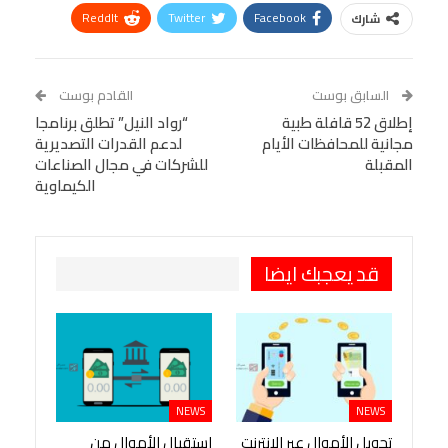
ReddIt
Twitter
Facebook
شارك
Linkedin
Facebook Messenger
WhatsApp
Telegram
Tumblr
السابق بوست
القادم بوست
البريد الإلكتروني
إطلاق 52 قافلة طبية
StumbleUpon
VK
“رواد النيل” تطلق برنامجا
مجانية للمحافظات الأيام
لدعم القدرات التصديرية
Viber
BlackBerry
LINE
Digg
المقبلة
للشركات في مجال الصناعات
الكيماوية
طباعة
OK.ru
Pinterest
قد يعجبك ايضا
NEWS
NEWS
تحويل الأموال عبر الإنترنت
استقبال الأموال من