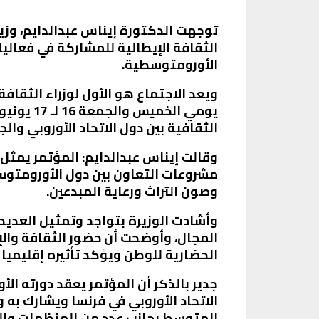
توجهت الدكتورة إيناس عبدالدايم، وزيرة
الثقافة الإيطالية للمشاركة في فعاليا
الأورومتوسطية.
ويعد الاجتماع هو الأول لوزراء الثقافة
يومي الخم
الثقافية بين دول الاتحاد الأوروبي والج
وقالت إيناس عبدالدايم: المؤتمر يمث
مشروعات التعاون بين دول الأورومتوس
وصون التراث ورعاية المبدعين.
وأشادت الوزيرة بتواجد وتمثيل العدي
المجال، وأوضحت أن حضور الثقافة والإ
الحضارية للوطن ويؤكد تأثيره إقليميا 
جدير بالذكر أن المؤتمر يعقد دورته الأو
الاتحاد الأوروبي في فرنسا ويشارك به وز
المتوسط بجانب عدد من المنظمات وال