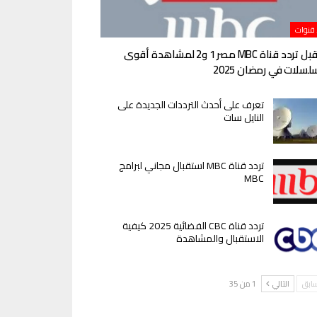
 قنوات
استقبل تردد قناة MBC مصر 1 و2 لمشاهدة أقوى
لسلات في رمضان 2025
تعرف على أحدث الترددات الجديدة على
النايل سات
تردد قناة MBC استقبال مجاني لبرامج
MBC
تردد قناة CBC الفضائية 2025 كيفية
الاستقبال والمشاهدة
سابق
التالي
1 من 35