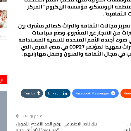
افحة المخدرات والجريمة UNODC، منظمة اليونسكو، مؤسسة الإيكروم “المركز
الثقافية”.
زيز مجالات الثقافة والتراث كصالح مشترك بين
راث من الاتجار غير المشروع، وضع سياسات
ال
في ضوء أجندة الأمم المتحدة للتنمية المستدامة
2030، تأثير تغير المناخ على الثقافة والتراث تمهيدا لمؤتمر COP27 في مصر، الفرص التي
ب في مجال الثقافة والفنون وصقل مهاراتهم.
تر
Tumblr
Linkedin
Facebook Messenger
Redd
StumbleUpon
VK
Digg
طباعة
القادم بوست
ن
بنك ناصر الاجتماعي يرفع الحد الأقصى لتمويل
اتين
“مستورة” لـ50 ألف جنيه