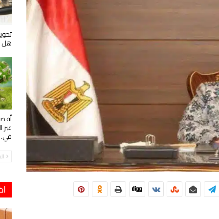
تحويل
هل ه
أفضل
عبر ا
في…
ال
اخ