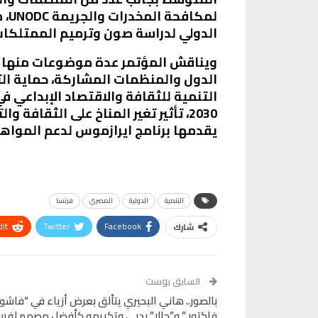
لمك
الدولي لدراسة صون وترميم الممتلكات 
ويناقش المؤتمر عدة موضوعات منها تع
الدول والمنظمات المشاركة، حماية الت
التنمية للثقافة والاقتصاد الإبداعي 
يقدمها برنامج ايرازموس لدعم المواه
التنمية
الدولية
المصري
فرنسا
It
Twitter
Facebook
شارك
Telegram
البريد الإلكتروني
Pinterest
OK.ru
السابق بوست
بالصور.. هاني البحيري يتألق بعرض أزياء في “فاشو
فاكتور ” و”جالا” بدبي وتكريمه كأفضل مصمم لفس