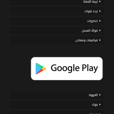
تربية القطط
تردد قنوات
خضروات
فوائد العسل
فيتامينات ومعادن
القهوة
بنوك