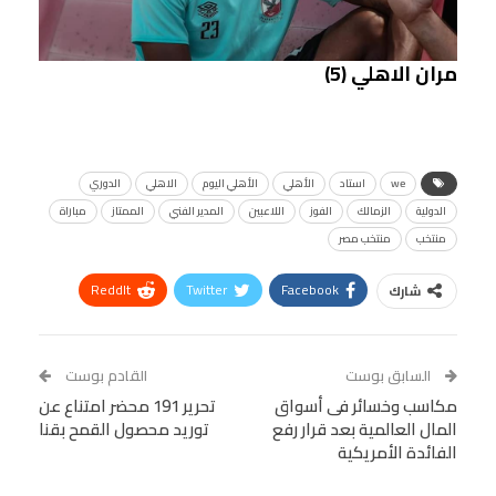
مران الاهلي (5)
we
استاد
الأهلي
الأهلي اليوم
الاهلي
الدوري
الدولية
الزمالك
الفوز
اللاعبين
المدير الفني
الممتاز
مباراة
منتخب
منتخب مصر
ReddIt
Twitter
Facebook
شارك
Linkedin
Facebook Messenger
WhatsApp
Telegram
Tumblr
السابق بوست
القادم بوست
البريد الإلكتروني
مكاسب وخسائر فى أسواق
StumbleUpon
VK
تحرير 191 محضر امتناع عن
المال العالمية بعد قرار رفع
توريد محصول القمح بقنا
Viber
BlackBerry
LINE
Digg
الفائدة الأمريكية
طباعة
OK.ru
Pinterest