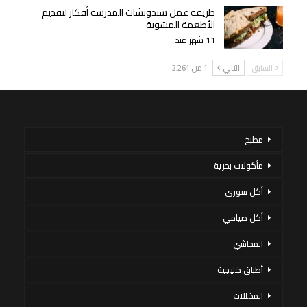
طريقة عمل سندوتشات المدرسة أفكار لتقديم
الأطعمة المشوية
11 شهر منذ
السابق
التالي
1 من 2٬261
مطبخ
مأكولات بحرية
أكل سورى
أكل صيامي
المحاشي
أطباق خليجية
المخللات