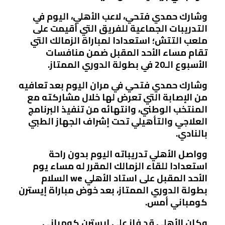
وشارك حمدي فتحي، لاعب الأهلي، اليوم في
التدريبات ‏الجماعية للفريق التي أقيمت على
ملعب التتش؛ استعدادا لمباراة الزمالك التي
تقام مساء الأحد ‏المقبل ضمن منافسات
الأسبوع الـ20 في بطولة الدوري الممتاز.‏
وشارك حمدي فتحي في مران اليوم بعد تعافيه
من الإصابة التي تعرض لها خلال مشاركته ‏مع
المنتخب الوطني، وانتهائه من تنفيذ البرنامج
العلاجي والتأهيلي تحت إشراف ‏الجهاز الطبي
بالنادي.‏
وواصل الأهلي تدريباته اليوم بدون راحة
استعدادا للقاء الزمالك المقرر له مساء يوم
الأحد ‏المقبل على استاد الأهلي ‏
we
‏ السلام
بطولة الدوري الممتاز، بعد خوض مباراة إيسترن
كومباني أمس.‏
وكان الأهلي قد فاز على إيسترن كومباني