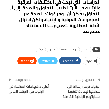
الدراسات التي تبحث في الاختلافات العرقية
والإثنية في الارتباط بين التفاؤل والصحة، إلى أن
التفاؤل يمكن أن يوفر فوائد للصحة عبر
المجموعات العرقية والإثنية، ولكن لا تزال
الأدلة المطلوبة لتعميم هذا الاستنتاج
محدودة.
الصحة
الولايات المتحدة
تمارين
فوائد
ReddIt
Twitter
Facebook
شارك
Linkedin
Facebook Messenger
WhatsApp
Telegram
Tumblr
السابق بوست
القادم بوست
البريد الإلكتروني
البنوك ترسل رسالة الى
StumbleUpon
VK
أعلى 3 شهادات استثمار فى
عملائها لإعادة تنشيط
البنوك فى الوقت الحالى
Viber
BlackBerry
LINE
Digg
حساباتهم البنكية الخاملة
طباعة
OK.ru
Pinterest