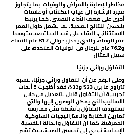
مخاطر الإصابة بالأمراض والوفيات، بما يتجاوز
مجرد الإشارة إلى غياب الاكتئاب أو علامات
أخرى على ضعف الأداء النفسي. كما يرتبط
بتحسن النتائج الصحية، بما يشمل طول العمر
الاستثنائي، البقاء على قيد الحياة بعد متوسط
عمر الوفاة، والذي يقدر بحوالي 81.2 عام للنساء
و76.2 عام للرجال في الولايات المتحدة، على
سبيل المثال.
التفاؤل وراثي جزئيًا
وعلى الرغم من أن التفاؤل وراثي جزئيًا، بنسبة
تتراوح ما بين 23% و32%، فقد أظهرت 5 أبحاث
تجريبية أن التفاؤل قابل للتعديل من خلال
الأساليب التي يمكن الوصول إليها والتي
تستهدف التفاؤل بأنشطة مثل ممارسة
تمارين الكتابة والاستراتيجيات السلوكية
المعرفية. كما أن التفاؤل والحالة النفسية
الإيجابية تؤدي إلى تحسين الصحة، حيث تشير