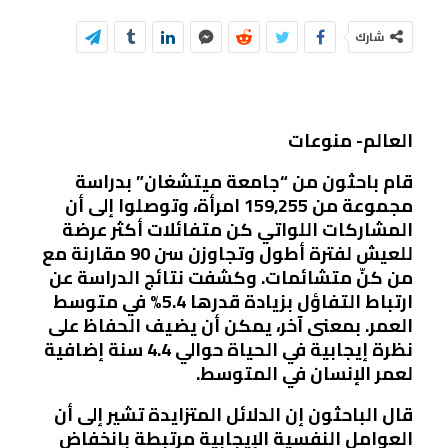
شارك
العالم- منوعات
قام باحثون من “جامعة ميتشغان” بدراسة
مجموعة من 159,255 امرأة، وتوصلوا إلى أن
المشاركات اللواتي كن متفائلات أكثر عرضة
للعيش لفترة أطول وتجاوزن سن 90 مقارنة مع
من كنّ متشائمات. وكشفت نتائج الدراسة عن
ارتباط التفاؤل بزيادة قدرها 5.4% في متوسط
العمر. بمعنى آخر، يمكن أن يضيف الحفاظ على
نظرة إيجابية في الحياة حوالي 4.4 سنة إضافية
لعمر الإنسان في المتوسط.
قال الباحثون إن الدلائل المتزايدة تشير إلى أن
العوامل النفسية الإيجابية مرتبطة بانخفاض