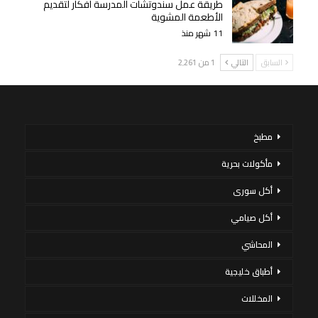
طريقة عمل سندوتشات المدرسة أفكار لتقديم
الأطعمة المشوية
11 شهر منذ
السابق
التالي
1 من 2٬261
مطبخ
مأكولات بحرية
أكل سورى
أكل صيامي
المحاشي
أطباق خليجية
المخللات