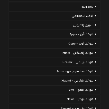
ووردبريس
الذكاء الاصطناعي
تسويق إلكتروني
هواتف أبل – Apple
هواتف أوبو – Oppo
هواتف إنفينكس – Infinix
هواتف ريلمي – Realme
هواتف سامسونج – Samsung
هواتف شاومي – Xiaomi
هواتف فيفو – Vivo
هواتف نوكيا – Nokia
هواتف هواوي – Huawei