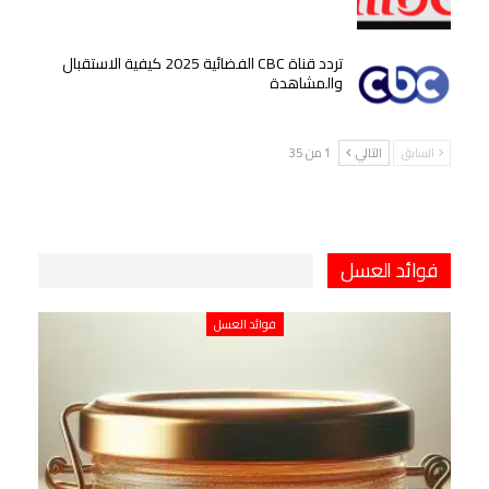
تردد قناة CBC الفضائية 2025 كيفية الاستقبال
والمشاهدة
السابق
التالي
1 من 35
فوائد العسل
فوائد العسل