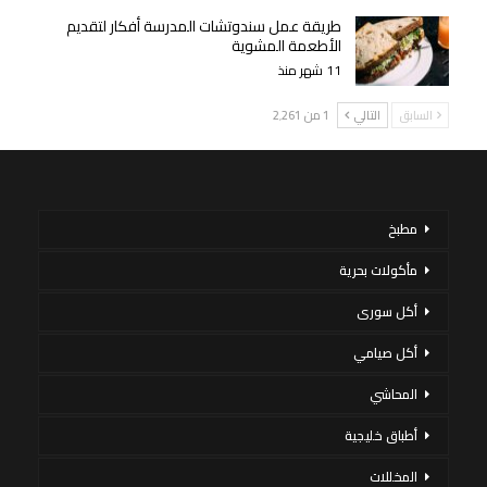
طريقة عمل سندوتشات المدرسة أفكار لتقديم
الأطعمة المشوية
11 شهر منذ
السابق
التالي
1 من 2٬261
مطبخ
مأكولات بحرية
أكل سورى
أكل صيامي
المحاشي
أطباق خليجية
المخللات