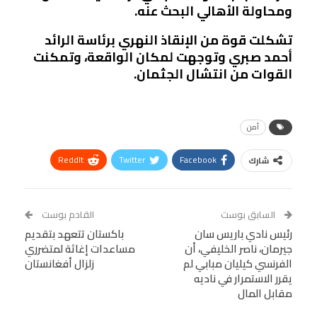
ومحاولة الأهالي البحث عنه.
تشكلت قوة من الإنقاذ النهري برئاسة الرائد
أحمد صبري وتوجهت لمكان الواقعة، وتمكنت
القوات من انتشال الجثمان.
أمن
ReddIt
Twitter
Facebook
شارك
Linkedin
Facebook Messenger
WhatsApp
Telegram
Tumblr
السابق بوست
القادم بوست
البريد الإلكتروني
رئيس نادي باريس سان
StumbleUpon
VK
باكستان تتعهد بتقديم
جيرمان، ناصر الخليفي، أن
مساعدات إغاثة لمتضرري
Viber
BlackBerry
LINE
Digg
الفرنسي كيليان مبابي لم
زلزال أفغانستان
يقرر الاستمرار في ناديه
طباعة
OK.ru
Pinterest
مقابل المال