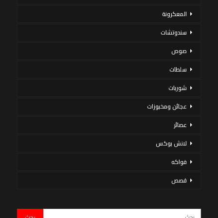
المعكرونة
سندوتشات
صوص
سلطات
شوربات
عجائن ومخبوزات
عصائر
لانش بوكس
فواكه
قصص