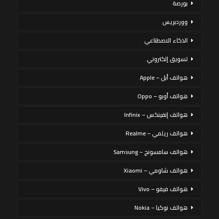
بورصة
ووردبريس
الذكاء الاصطناعي
تسويق إلكتروني
هواتف أبل – Apple
هواتف أوبو – Oppo
هواتف إنفينكس – Infinix
هواتف ريلمي – Realme
هواتف سامسونج – Samsung
هواتف شاومي – Xiaomi
هواتف فيفو – Vivo
هواتف نوكيا – Nokia