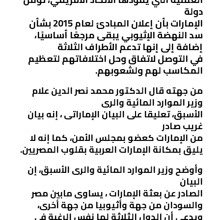
دولة
الإمارات بأن إعلان المبادئ لعام 2015 بشأن
سد النهضة الإثيوبي يبقى مرجعًا أساسيًا
،
إضافة إلى إنها
تدعم الأطراف الثلاثة
في التوصل لاتفاق وحل اختلافاتهم لتعظيم
المكاسب لهم ولشعوبهم.
من جهته قال الدكتور محمد نصر الدين علام
وزير الموارد المائية والرى
الأسبق، تعليقا على البيان الإماراتى ، إنه
بيان
غريب صادر
من الإمارات كعضو بمجلس الأمن، كما إنه لا
يليق بمكانة الإمارات العربية بقلوب المصريين.
وأوضح وزير الموارد المائية والرى الأسبق، إن
البيان
الصادر عن بعثة الإمارات ، يساوى مابين مصر
والسودان من جهة وأثيوبيا من جهة أخرى،
ويدعى أن الدول الثلاثة لها نفس الرغبة فى