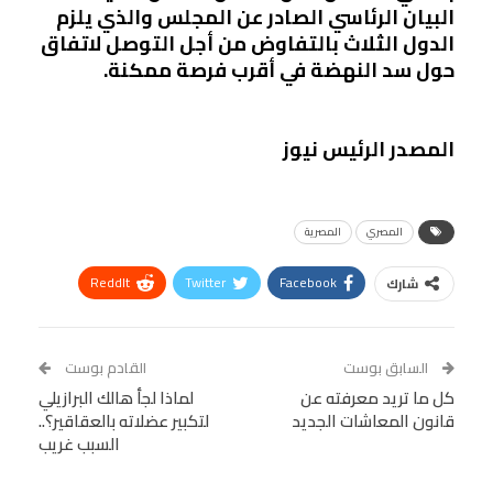
البيان الرئاسي الصادر عن المجلس والذي يلزم
الدول الثلاث بالتفاوض من أجل التوصل لاتفاق
حول سد النهضة في أقرب فرصة ممكنة.
المصدر الرئيس نيوز
المصري
المصرية
ReddIt
Twitter
Facebook
شارك
Linkedin
Facebook Messenger
WhatsApp
Telegram
Tumblr
السابق بوست
القادم بوست
البريد الإلكتروني
كل ما تريد معرفته عن
StumbleUpon
VK
لماذا لجأ هالك البرازيلي
قانون المعاشات الجديد
لتكبير عضلاته بالعقاقير؟..
Viber
BlackBerry
LINE
Digg
السبب غريب
طباعة
OK.ru
Pinterest