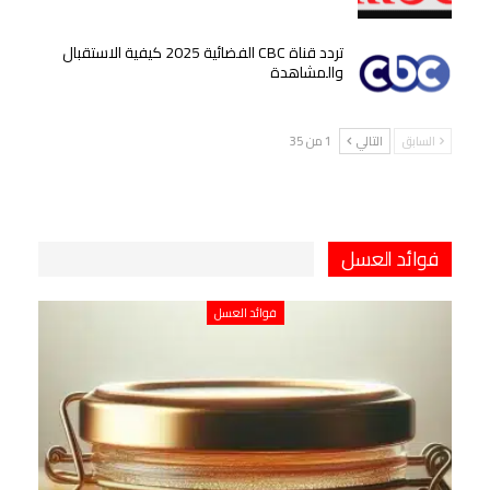
تردد قناة CBC الفضائية 2025 كيفية الاستقبال
والمشاهدة
السابق
التالي
1 من 35
فوائد العسل
فوائد العسل