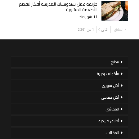
طريقة عمل سندوتشات المدرسة أفكار لتقديم
الأطعمة المشوية
11 شهر منذ
السابق
التالي
1 من 2٬261
مطبخ
مأكولات بحرية
أكل سورى
أكل صيامي
المحاشي
أطباق خليجية
المخللات