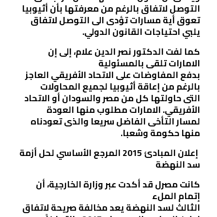
التوصل لاتفاق بالرغم من معرفتها بأن أثيوبيا
تعوق أية مسارات تؤدى الى التوصل لاتفاق
يلبي احتياجات القانون الدولي.
كما لفت الدكتور نصر الدين علام، إلى إن
الامارات تلقى بالمسئولية
بدفع المفاوضات على الاتحاد الأفريقي العاجز
بالرغم من إعاقة أثيوبيا لجميع المحاولات
التى حاولتها كل من مصر والسودان أو الاتحاد
الأفريقي. الامارات مطلوب منها العودة
لمسار التأخى الفاضل سريعا والذى تعودناه
منها حكومة وشعبا.
إعلان المبادئ 2015 المرجع الأساسي لحل أزمة
سد النهضة
كانت مصرل قد أكدت عبر وزارة الخارجية، أن
إتمام الملء
الثالث لسد النهضة يعد مخالفة صريحة لاتفاق