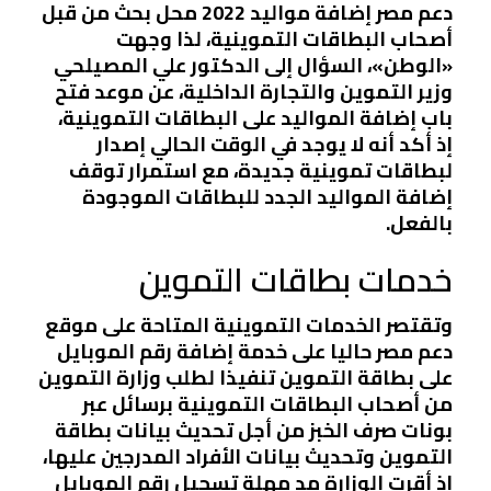
دعم مصر إضافة مواليد 2022 محل بحث من قبل
أصحاب البطاقات التموينية، لذا وجهت
«الوطن»، السؤال إلى الدكتور علي المصيلحي
وزير التموين والتجارة الداخلية، عن موعد فتح
باب إضافة المواليد على البطاقات التموينية،
إذ أكد أنه لا يوجد في الوقت الحالي إصدار
لبطاقات تموينية جديدة، مع استمرار توقف
إضافة المواليد الجدد للبطاقات الموجودة
بالفعل.
خدمات بطاقات التموين
وتقتصر الخدمات التموينية المتاحة على موقع
دعم مصر حاليا على خدمة إضافة رقم الموبايل
على بطاقة التموين تنفيذا لطلب وزارة التموين
من أصحاب البطاقات التموينية برسائل عبر
بونات صرف الخبز من أجل تحديث بيانات بطاقة
التموين وتحديث بيانات الأفراد المدرجين عليها،
إذ أقرت الوزارة مد مهلة تسجيل رقم الموبايل