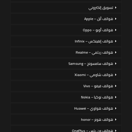
تسويق إلكتروني
هواتف أبل – Apple
هواتف أوبو – Oppo
هواتف إنفينكس – Infinix
هواتف ريلمي – Realme
هواتف سامسونج – Samsung
هواتف شاومي – Xiaomi
هواتف فيفو – Vivo
هواتف نوكيا – Nokia
هواتف هواوي – Huawei
هواتف هونر – honor
هواتف ون بلس – OnePlus