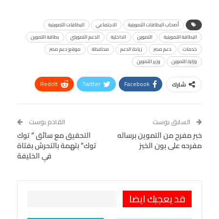
أصحاب البطاقات التموينية
الاجتماعي
البطاقات التموينية
البطاقة التموينية
التموين
الداخلية
الدعم التمويني
بطاقة التموين
خدمات
دعم مصر
زيادة الدعم
محافظة
موقع دعم مصر
وزارة التموين
وزير التموين
ReddIt
Twitter
Facebook
شارك
Linkedin
Facebook Messenger
WhatsApp
Telegram
Tumblr
السابق بوست
القادم بوست
البريد الإلكتروني
خبر مفرح من التموين برساله
StumbleUpon
VK
التحقيق مع سائق ” توك
مفرحه على بون الخبز
توك” بتهمة بالتحرش بفتاة
Viber
BlackBerry
LINE
Digg
في الخليفة
طباعة
OK.ru
Pinterest
قد يعجبك ايضا