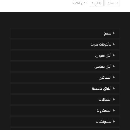
السابق
التالي
1 من 2٬261
مطبخ
مأكولات بحرية
أكل سورى
أكل صيامي
المحاشي
أطباق خليجية
المخللات
المعكرونة
سندوتشات