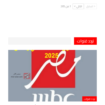
السابق
التالي
1 من 285
تردد قنوات
تردد قنوات