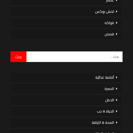
عصائر
لانش بوكس
فواكه
قصص
أنظمة غذائية
الاسرة
الحمل
الحياة & حب
الصحة & اللياقة