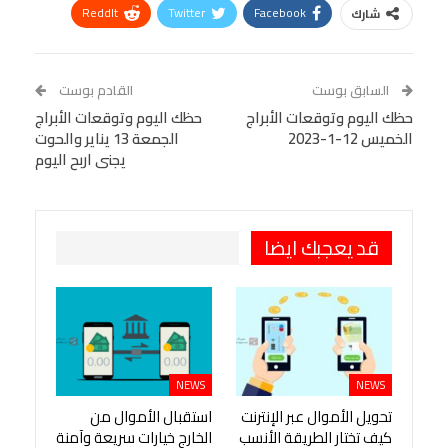
ReddIt
Twitter
Facebook
شارك
Linkedin
Facebook Messenger
WhatsApp
Telegram
Tumblr
السابق بوست
القادم بوست
البريد الإلكتروني
حظك اليوم وتوقعات الأبراج
StumbleUpon
VK
حظك اليوم وتوقعات الأبراج
الخميس 12-1-2023
الجمعة 13 يناير والحوت
Viber
BlackBerry
LINE
Digg
يجنى اربح اليوم
طباعة
OK.ru
Pinterest
قد يعجبك ايضا
NEWS
NEWS
تحويل الأموال عبر الإنترنت
استقبال الأموال من
كيف تختار الطريقة الأنسب
الخارج خيارات سريعة وآمنة