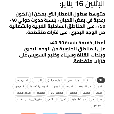
الإثنين 16 يناير:
متوسط ​​هطول الأمطار التي يمكن أن تكون
رعدية في بعض الأحيان ، بنسبة حدوث حوالي 40-
50٪ ، على المناطق الساحلية الغربية والشمالية
من الوجه البحري ، على فترات متقطعة.
أمطار خفيفة بنسبة 30-40٪
على المناطق الجنوبية من الوجه البحري
وبلدات القناة وسيناء وخليج السويس على
فترات متقطعة.
أمطار
اخبار الطقس
اخبار مصر الان
الأرصاد
الجمهورية
الجو
الجو النهاردة
الخريف
الربيع
السواحل الشمالية
السويس
الشتاء
الصيف
الطقس
الطقس بارد
القاهرة
اماكن الامطار
برد
حر
درجات الحرارة
شبورة
طقس
متى ينتهى فصل الشتاء
مصر الان