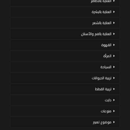
العناية بالاظافر
العناية بالبشرة
العناية بالشعر
العناية بالفم والأسنان
القهوة
المرأة
السياحة
تربية الحيوانات
تربية القطط
دايت
منوعات
موضوع تعبير