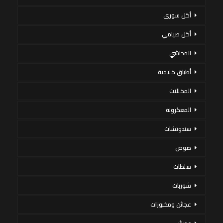
أكل سورى
أكل صيامي
المحاشي
أطباق خليجية
المخللات
المعكرونة
سندوتشات
صوص
سلطات
شوربات
عجائن ومخبوزات