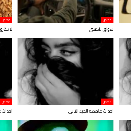
قصص
قصص
سواق تاكسى
لا تكثر
قصص
قصص
احداث غامضة الجزء الثانى
احداث غ