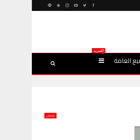
المزيد
يع العامة
قصص