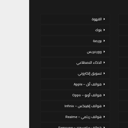
القهوة
بنوك
بورصة
ووردبريس
الذكاء الاصطناعي
تسويق إلكتروني
هواتف أبل – Apple
هواتف أوبو – Oppo
هواتف إنفينكس – Infinix
هواتف ريلمي – Realme
هواتف سامسونج – Samsung