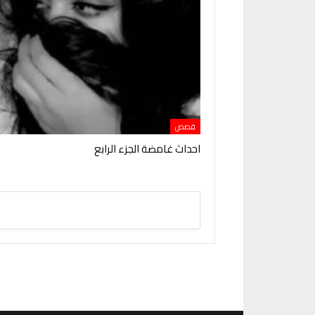
قصص
احداث غامضة الجزء الرابع