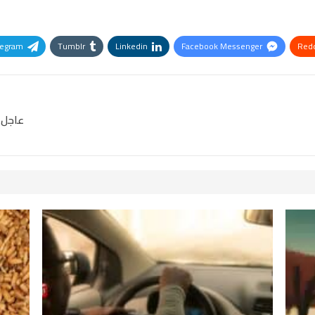
legram
Tumblr
Linkedin
Facebook Messenger
Redd
Pinterest
OK.ru
عاجل 