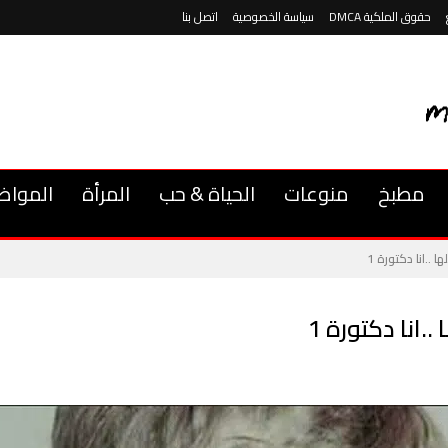
حقوق الملكية DMCA
سياسة الخصوصية
اتصل بنا
مطبخ
منوعات
الحياة & حب
المرأة
المواض
 ..انا دكتورة 1
.انا دكتورة 1