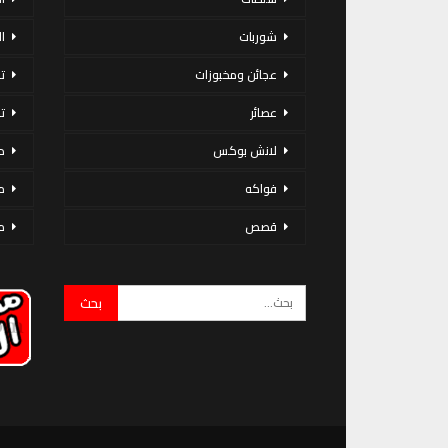
شوربات
ا
عجائن ومخبوزات
ت
عصائر
ت
لانش بوكس
د
فواكه
م
قصص
م