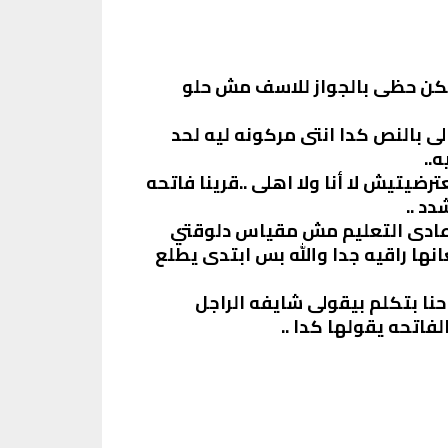
ه الحمد لله متوفقه في شغلى لكن حظى بالجواز للاسف مش حلو
الى بالنص كدا انتى مركونه ليه لحد
..
يتيش لا أنا ولا اهلى ..قرينا فاتحه
د ..
 عادى التعليم مش مقياس دلوقتي
نها راقيه جدا والله بس ابتدى يطلع
نا بتكلم بيقولى شايفه الراجل