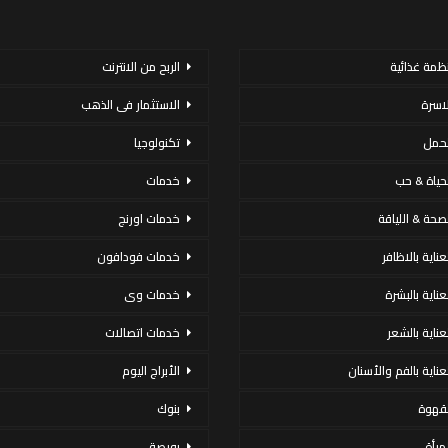
نظمة غذائية
الربح من الانترنت
لاسرة
الاستثمار فى الذهب
لحمل
تكنولوجيا
لحياة & حب
خدمات
لصحة & اللياقة
خدمات اورنج
عناية بالاظافر
خدمات فودافون
لعناية بالبشرة
خدمات وى
لعناية بالشعر
خدمات اتصالات
لعناية بالفم والأسنان
الأبراج اليوم
لقهوة
بنوك
لمرأة
بورصة