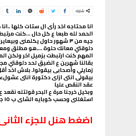
شارك
الحمد لله طبعا ع كل حال …كنت مرتبط
جيه من ٣ شهور حاول يكلمنى وب
دلوقتي معانك حلوة ….هو مطلق ومعاه 
المهم كنت ارتبطت بزميل اخر ولكن الم
بقالنا شهرين ع الضيق لحد دلوقتي مج
زمايلي وأصحابى بيقولوا. بلاش اخد 
بيقولى انتى ازاى دكتورة انتى عشولءي
عقد النقص عليا
وبخيل خرجنا مرة ع البحر قولتله نقعد
استغلنى وحسب كوبايه الشاى ب ١٥ جنيه..واحد بقاله شهرين ماشافش خطيبته من يوم قرايه الفاتحه يقولها كدا ..
اضغط هنل للجزء الثانى