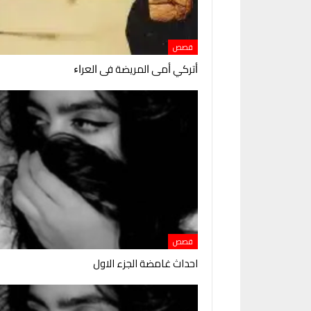
قصص
ﺃﺗﺮﻛﻲ ﺃﻣﻰ ﺍﻟﻤﺮﻳﻀﺔ ﻓﻰ ﺍﻟﻌﺮﺍﺀ
قصص
احداث غامضة الجزء الاول