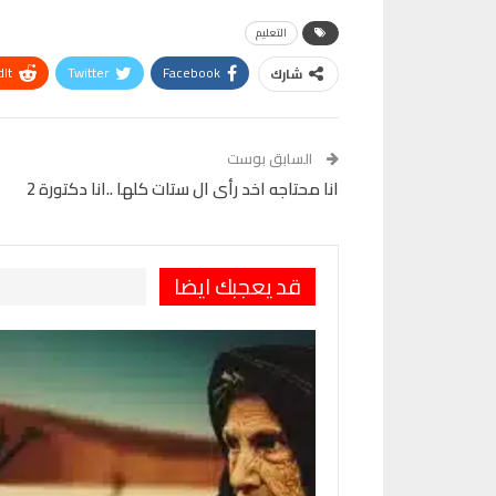
التعليم
It
Twitter
Facebook
شارك
VK
Digg
طباعة
السابق بوست
انا محتاجه اخد رأى ال ستات كلها ..انا دكتورة 2
قد يعجبك ايضا