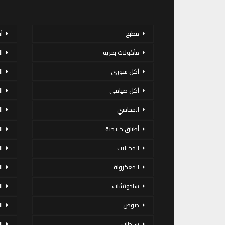
مطبخ
أ
مأكولات بحرية
ا
أكل سورى
ا
أكل صيامي
ا
المحاشي
ا
أطباق خليجية
ال
المخللات
ا
المعكرونة
ا
سندوتشات
ا
صوص
ا
سلطات
ا