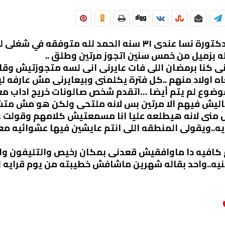
انا محتاجه اخد رأى ال ستات كلها ..انا دكتورة نسا عندى ٣١ سن
ه بزميل من خمس سنين اتجوز مرتين وطلق ..
يعايرنى كنا برمضان اللى فات عايرنى انى لسه متجوزتيش وق
اولاد منهم ..كل فترة يكلمنى وبيعايرنى مش عارفه ليه
وضوع لم يتم أيضا …اتقدم شخص صالونات خريج اداب معترض
اليش فيهم الا مرتين بس لانه ملتحى ولكن هو مش متشد
أقل منى لانه هيطلعه عليا انا مسمعتيش كلامهم وقولت
ه..ويقولى المنطقه اللى انتم عايشين فيها عشوائيه معا
 ع كافيه دا ماوافقيش قعدنى بمكان رخيص والتليفون واح