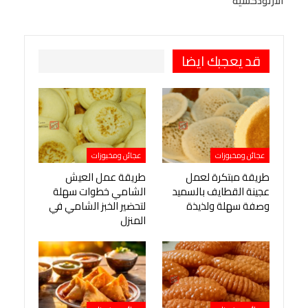
الأرثوذكسية
قد يعجبك ايضا
عجائن ومخبوزات
عجائن ومخبوزات
طريقة مبتكرة لعمل
طريقة عمل العيش
عجينة القطايف بالسميد
الشامي خطوات سهلة
وصفة سهلة ولذيذة
لتحضير الخبز الشامي في
المنزل