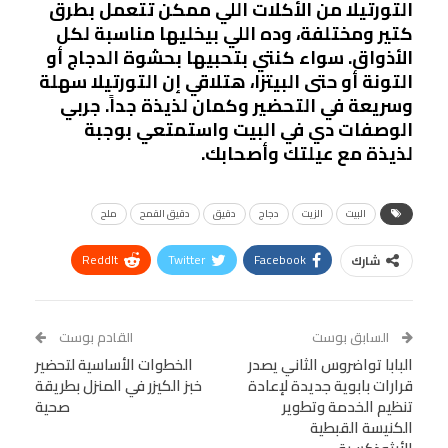
التورتيلا من الأكلات اللي ممكن تتعمل بطرق
كتير ومختلفة، وده اللي بيخليها مناسبة لكل
الأذواق. سواء كنتي بتحبيها بحشوة الدجاج أو
التونة أو حتى البيتزا، هتلاقي إن التورتيلا سهلة
وسريعة في التحضير وكمان لذيذة جداً. جربي
الوصفات دي في البيت واستمتعي بوجبة
لذيذة مع عيلتك وأصحابك.
البيت
الزيت
دجاج
دقيق
دقيق القمح
ملح
ReddIt
Twitter
Facebook
شارك
Linkedin
Facebook Messenger
WhatsApp
Telegram
Tumblr
السابق بوست
القادم بوست
البريد الإلكتروني
البابا تواضروس الثاني يصدر
StumbleUpon
VK
الخطوات الأساسية لتحضير
قرارات بابوية جديدة لإعادة
خبز الكيزر في المنزل بطريقة
Viber
BlackBerry
LINE
Digg
تنظيم الخدمة وتطوير
صحية
الكنيسة القبطية
طباعة
OK.ru
Pinterest