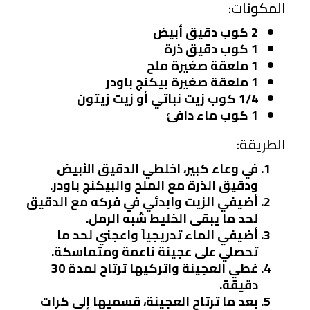
المكونات:
2 كوب دقيق أبيض
1 كوب دقيق ذرة
1 ملعقة صغيرة ملح
1 ملعقة صغيرة بيكنج باودر
1/4 كوب زيت نباتي أو زيت زيتون
1 كوب ماء دافئ
الطريقة:
في وعاء كبير، اخلطي الدقيق الأبيض
ودقيق الذرة مع الملح والبيكنج باودر.
أضيفي الزيت وابدئي في فركه مع الدقيق
لحد ما يبقى الخليط شبه الرمل.
أضيفي الماء تدريجياً واعجني لحد ما
تحصلي على عجينة ناعمة ومتماسكة.
غطي العجينة واتركيها ترتاح لمدة 30
دقيقة.
بعد ما ترتاح العجينة، قسميها إلى كرات