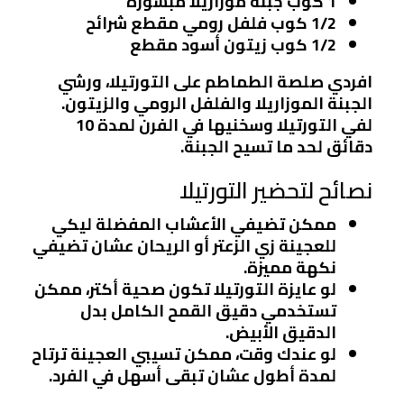
1 كوب جبنة موزاريلا مبشورة
1/2 كوب فلفل رومي مقطع شرائح
1/2 كوب زيتون أسود مقطع
افردي صلصة الطماطم على التورتيلا، ورشي
الجبنة الموزاريلا والفلفل الرومي والزيتون.
لفي التورتيلا وسخنيها في الفرن لمدة 10
دقائق لحد ما تسيح الجبنة.
نصائح لتحضير التورتيلا
ممكن تضيفي الأعشاب المفضلة ليكي
للعجينة زي الزعتر أو الريحان عشان تضيفي
نكهة مميزة.
لو عايزة التورتيلا تكون صحية أكتر، ممكن
تستخدمي دقيق القمح الكامل بدل
الدقيق الأبيض.
لو عندك وقت، ممكن تسيبي العجينة ترتاح
لمدة أطول عشان تبقى أسهل في الفرد.