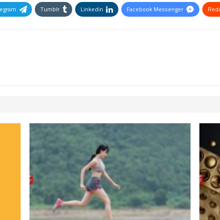
legram
Tumblr
Linkedin
Facebook Messenger
Redd
Pinterest
OK.ru