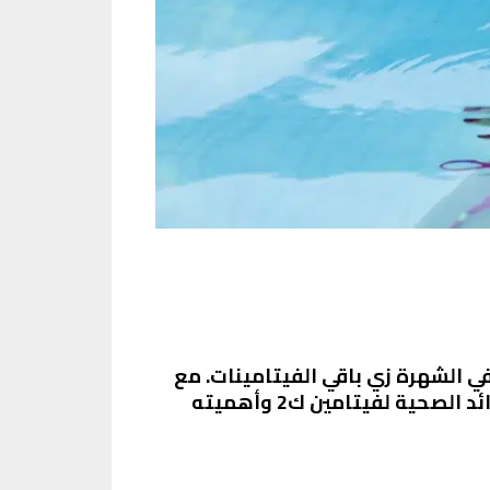
ا في الشهرة زي باقي الفيتامينات. مع
إن ليه دور كبير ومهم في صحة الجسم، خصوصًا العظام والقلب. في المقال ده، هنتكلم عن الفوائد الصحية لفيتامين ك2 وأهميته