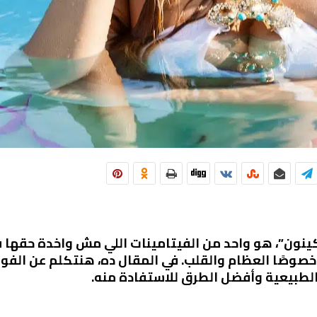
مي “ميناكينون”، هو واحد من الفيتامينات اللي مش واخدة حقه
لطبيعية وأفضل الطرق للاستفادة منه.