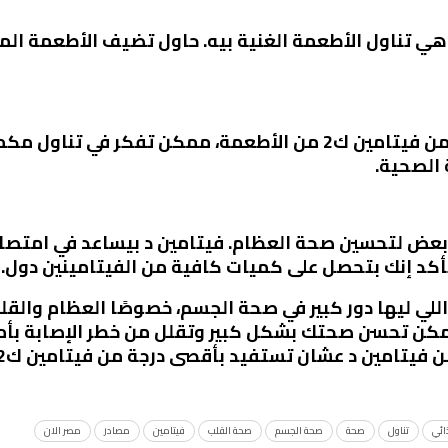
ول خطوة للاستفادة من فيتامين ك2 هي تناول الأطعمة الغنية بيه. حاول تضيف 
لو مش قادر تحصل على كميات كافية من فيتامين ك2 من الأطعمة، مم
 الصحية.
غلوا مع بعض لتحسين صحة العظام. فيتامين د بيساعد في ام
امينات اللي ليها دور كبير في صحة الجسم، خصوصًا العظام وال
لغذائية، ممكن تحسن صحتك بشكل كبير وتقلل من خطر الإصاب
 فيتامين د عشان تستفيد بأقصى درجة من فيتامين ك2.
ائي
تناول
صحة
صحة الجسم
صحة القلب
فيتامين
مصادر
مصر الان