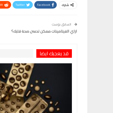
It
Twitter
Facebook
شارك
VK
Digg
طباعة
السابق بوست
ازاي الفيتامينات ممكن تحسن صحة قلبك؟
قد يعجبك ايضا