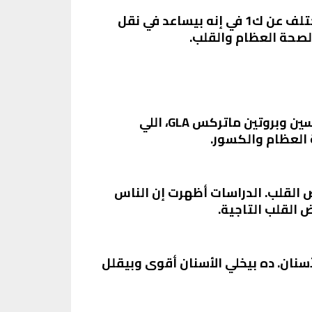
فيتامين ك2 هو نوع من أنواع فيتامين ك، اللي بيشمل كمان فيتامين ك1 وك3. فيتامين ك2 بيختلف عن ك1 في إنه بيساعد في نقل
 لصحة العظام والقلب.
فيتامين ك2 بيلعب دور كبير في تعزيز صحة العظام. هو بينشط بروتينات معينة زي الأوستيوكالسين وبروتين ماتركس GLA، اللي
 العظام والكسور.
مراض القلب. الدراسات أظهرت إن الناس
م للأسنان. ده بيخلي الأسنان أقوى وبيقلل