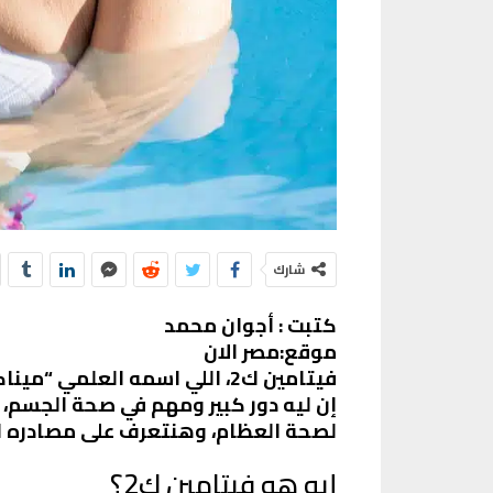
شارك
كتبت : أجوان محمد
موقع:مصر الان
فيتامين ك2، اللي اسمه العل
لصحة العظام، وهنتعرف على مصادره ا
إيه هو فيتامين ك2؟