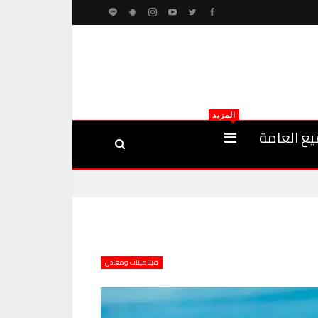
المزيد
يع العامة
فيتامينات ومعادن