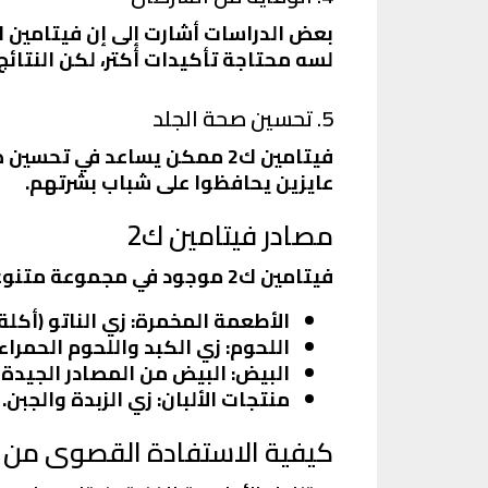
لسه محتاجة تأكيدات أكتر، لكن النتائج 
5. تحسين صحة الجلد
فيتامين ك2 ممكن يساعد في ت
عايزين يحافظوا على شباب بشرتهم.
مصادر فيتامين ك2
فيتامين ك2 موجود في مجموعة متنوعة من الأطعمة، وده بيخليه سهل الحصول عليه من النظام الغذائي. من أهم المصادر:
الأطعمة المخمرة
: زي الناتو (أك
اللحوم
: زي الكبد واللحوم الحمراء.
البيض
: البيض من المصادر الجيدة ل
منتجات الألبان
: زي الزبدة والجبن.
كيفية الاستفادة القصوى من ف