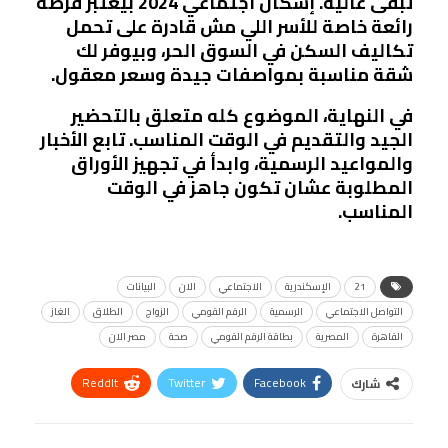
تبقى عالية. إسكان اجتماعي 2024 بيعتبر فرصة
رائعة خاصة للأسر اللي مش قادرة على تحمل
تكاليف السكن في السوق الحر، وبيوفر لك
شقة مناسبة بمواصفات جيدة وسعر معقول.
في النهاية، الموضوع كله متعلق بالتحضير
الجيد والتقديم في الوقت المناسب. تابع الأخبار
والمواعيد الرسمية، وابدأ في تجهيز الأوراق
المطلوبة عشان تكون جاهز في الوقت
المناسب.
21
الإسكندرية
الاجتماعي
الان
البيانات
التواصل الاجتماعي
الرسمية
الرقم القومي
الزواج
الطلاق
الغاز
القاهرة
المصرية
بطاقة الرقم القومي
صحة
مصر الان
ReddIt
Twitter
Facebook
شارك
Linkedin
Facebook Messenger