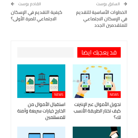
WhatsApp
Telegram
Tumblr
السابق بوست
القادم بوست
البريد الإلكتروني
الخطوات الأساسية للتقديم
StumbleUpon
VK
كيفية التقديم في الإسكان
في الإسكان الاجتماعي
الاجتماعي للمرة الأولى؟
Viber
BlackBerry
LINE
Digg
للمتقدمين الجدد
طباعة
OK.ru
Pinterest
قد يعجبك ايضا
NEWS
NEWS
تحويل الأموال عبر الإنترنت
استقبال الأموال من
كيف تختار الطريقة الأنسب
الخارج خيارات سريعة وآمنة
لك؟
للمستلمين