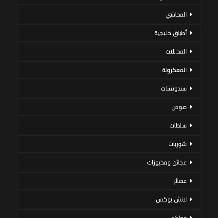
المحاشي
أطباق خليجية
المخللات
المعكرونة
سندوتشات
صوص
سلطات
شوربات
عجائن ومخبوزات
عصائر
لانش بوكس
فواكه