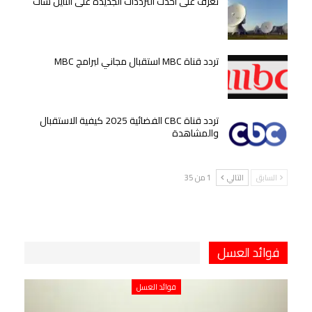
تعرف على أحدث الترددات الجديدة على النايل سات
تردد قناة MBC استقبال مجاني لبرامج MBC
تردد قناة CBC الفضائية 2025 كيفية الاستقبال
والمشاهدة
السابق
التالي
1 من 35
فوائد العسل
فوائد العسل