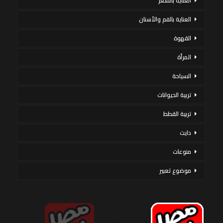
العناية بالشعر
العناية بالفم والأسنان
القهوة
المرأة
السياحة
تربية الحيوانات
تربية القطط
دايت
منوعات
موضوع تعبير