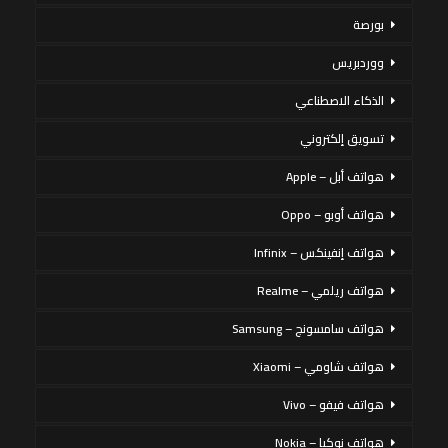
بورصة
ووردبريس
الذكاء الاصطناعي
تسويق إلكتروني
هواتف أبل – Apple
هواتف أوبو – Oppo
هواتف إنفينكس – Infinix
هواتف ريلمي – Realme
هواتف سامسونج – Samsung
هواتف شاومي – Xiaomi
هواتف فيفو – Vivo
هواتف نوكيا – Nokia