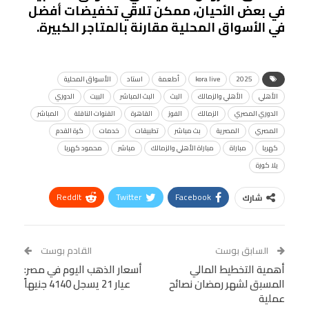
في بعض الأحيان، ممكن تلاقي تخفيضات أفضل
في الأسواق المحلية مقارنة بالمتاجر الكبيرة.
2025
kora live
أطعمة
استاد
الأسواق المحلية
الأهلي
الأهلي والزمالك
البث
البث المباشر
البيت
الدوري
الدوري المصري
الزمالك
الفوز
القاهرة
القنوات الناقلة
المباشر
المصري
المصرية
بث مباشر
تطبيقات
خدمات
كرة القدم
كهربا
مباراة
مباراة الأهلي والزمالك
مباشر
محمود كهربا
يلا كورة
ReddIt
Twitter
Facebook
شارك
Linkedin
Facebook Messenger
WhatsApp
Telegram
Tumblr
السابق بوست
القادم بوست
البريد الإلكتروني
أهمية التخطيط المالي
StumbleUpon
VK
أسعار الذهب اليوم في مصر:
المسبق لشهر رمضان نصائح
عيار 21 يسجل 4140 جنيهاً
Viber
BlackBerry
LINE
Digg
عملية