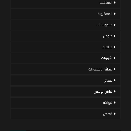
المخللات
المعكرونة
سندوتشات
صوص
سلطات
شوربات
عجائن ومخبوزات
عصائر
لانش بوكس
فواكه
قصص