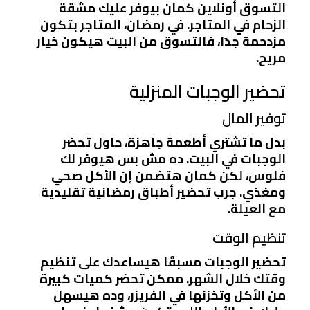
التسوق أونلاين كمان بيوفر عليك مشقة
الزحام في المتاجر. في رمضان، المتاجر بتكون
مزدحمة جدًا، فالتسوق من البيت هيكون خيار
مريح.
تحضير الوجبات المنزلية
توفير المال
بدل ما تشتري أطعمة جاهزة، حاول تحضر
الوجبات في البيت. ده مش بس هيوفر لك
فلوس، لكن كمان هتضمن إن الأكل صحي
ومغذي. جرب تحضير أطباق رمضانية تقليدية
مع العيلة.
تنظيم الوقت
تحضير الوجبات مسبقًا هيساعدك على تنظيم
وقتك خلال الشهر. ممكن تحضر كميات كبيرة
من الأكل وتخزنها في الفريزر، وده هيسهل