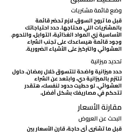
وضع قائمة مشتريات
قبل ما تروح السوق، لازم تحضر قائمة
بالمشتريات اللي محتاجها. حدد احتياجاتك
الأساسية زي المواد الغذائية، التوابل، واللحوم.
وجود قائمة هيساعدك على تجنب الشراء
العشوائي والتركيز على الأشياء الضرورية.
تحديد ميزانية
حدد ميزانية واضحة للتسوق خلال رمضان. حاول
تلتزم بالميزانية دي، وابتعد عن الشراء
العشوائي. لو حطيت حدود لنفسك، هتقدر
تتحكم في مصاريفك بشكل أفضل.
مقارنة الأسعار
البحث عن العروض
قبل ما تشتري أي حاجة، قارن الأسعار بين