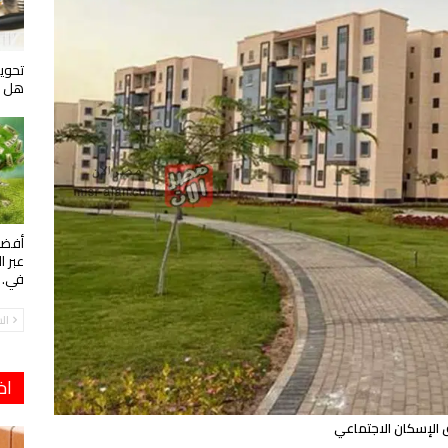
تحويل
هل ه
أفضل
عبر ا
في…
ال
اخ
الإسكان الاجتماعي