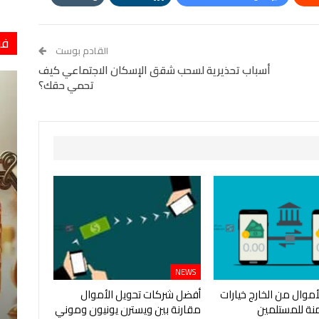
StumbleUpon
VK
Digg
طباعة
فو
القادم بوست
أسباب تحذيرية لسحب شقق الإسكان الاجتماعي كيف
تحمي حقك؟
NEWS
أموال من الخارج خيارات
أفضل شركات تحويل الأموال
نة للمستلمين
مقارنة بين ويسترن يونيون وموني