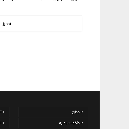
تحميل ا
مطبخ
أ
مأكولات بحرية
ا