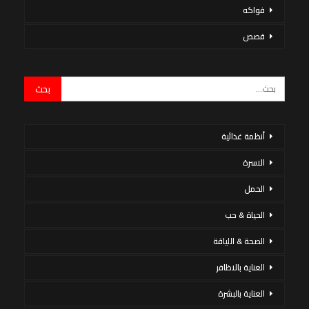
فواكه
قصص
أنظمة غذائية
الاسرة
الحمل
الحياة & حب
الصحة & اللياقة
العناية بالاظافر
العناية بالبشرة