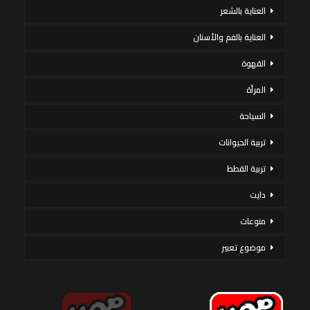
العناية بالشعر
العناية بالفم والأسنان
القهوة
المرأة
السياحة
تربية الحيوانات
تربية القطط
دايت
منوعات
موضوع تعبير