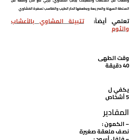
وصفات من السلطات والمقبلات بجانب المشاوي، جربي مع الان وصفة من
السلطة السهلة والسريعة وبطعمها الحار الطيب والمناسب لسفرة المشاوي
تعلمي أيضاً:
تتبيلة المشاوي بالأعشاب
والثوم
وقت الطهى
40 دقيقة
يكفي ل
5 أشخاص
المقادير
– الكمون :
نصف ملعقة صغيرة
– فلفل أسود :