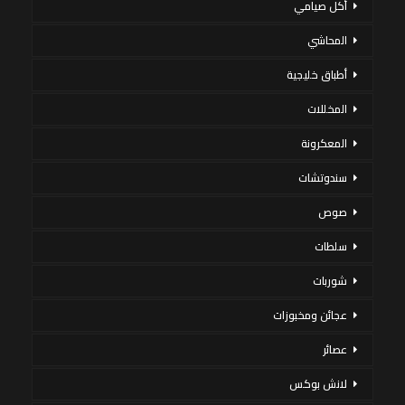
أكل صيامي
المحاشي
أطباق خليجية
المخللات
المعكرونة
سندوتشات
صوص
سلطات
شوربات
عجائن ومخبوزات
عصائر
لانش بوكس