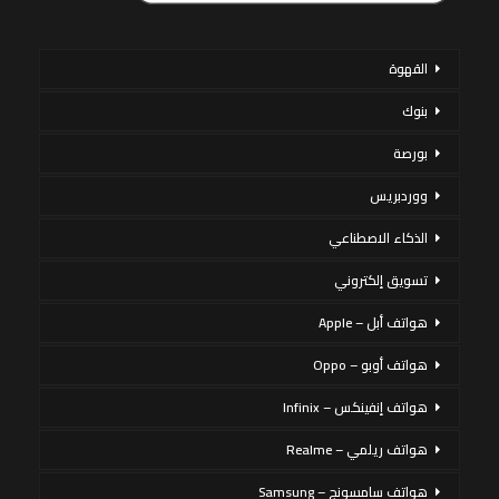
القهوة
بنوك
بورصة
ووردبريس
الذكاء الاصطناعي
تسويق إلكتروني
هواتف أبل – Apple
هواتف أوبو – Oppo
هواتف إنفينكس – Infinix
هواتف ريلمي – Realme
هواتف سامسونج – Samsung