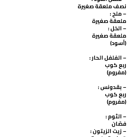
نصف ملعقة صغيرة
– ملح :
ملعقة صغيرة
– الخل :
ملعقة صغيرة
(أسود)
– الفلفل الحار :
ربع كوب
(مفروم)
– بقدونس :
ربع كوب
(مفروم)
– الثوم :
فصّان
– زيت الزيتون :