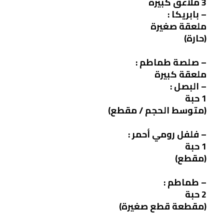
3 ملاعق كبيرة
– بابريكا :
ملعقة صغيرة
(حارة)
– صلصة طماطم :
ملعقة كبيرة
– البصل :
1 حبة
(متوسط الحجم / مقطع)
– فلفل رومي أحمر :
1 حبة
(مقطع)
– طماطم :
2 حبة
(مقطعة قطع صغيرة)