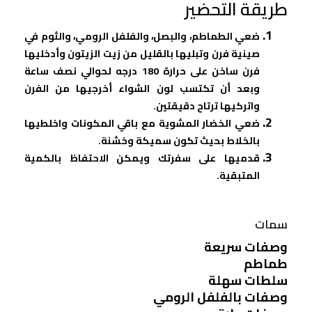
طريقة التحضير
ضعي الطماطم، والبصل، والفلفل الرومي، والثوم في
صينية فرن وتبليها بالقليل من زيت الزيتون وأدخليها
فرن ساخن على حرارة 180 درجه لحوالي نصف ساعة
وبعد أن تكتسب لون الشواء أخرجيها من الفرن
واتركيها ترتاح دقيقتين.
ضعي الخضار المشوية مع باقي المكونات واخلطيها
بالخلاط بحيث تكون سميكة وخشنة.
قدميها على سفرتك ويمكن الاحتفاظ بالكمية
المتبقية.
سمات
وصفات سريعة
طماطم
سلطات سهلة
وصفات بالفلفل الرومي