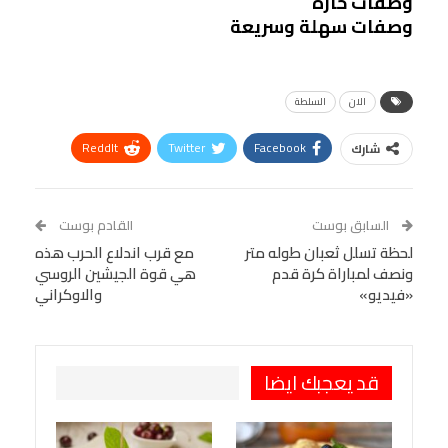
وصفات حارة
وصفات سهلة وسريعة
الان
السلطة
ReddIt
Twitter
Facebook
شارك
Linkedin
Facebook Messenger
WhatsApp
Telegram
Tumblr
السابق بوست
القادم بوست
البريد الإلكتروني
لحظة تسلل ثعبان طوله متر
StumbleUpon
VK
مع قرب اندلاع الحرب هذه
ونصف لمباراة كرة قدم
هي قوة الجيشين الروسي
Viber
BlackBerry
LINE
Digg
«فيديو»
والاوكراني
طباعة
OK.ru
Pinterest
قد يعجبك ايضا