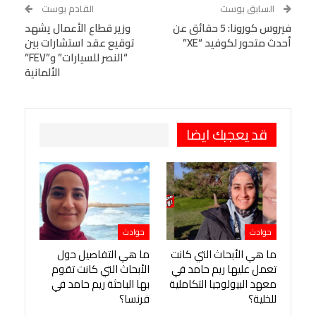
WhatsApp
Telegram
Tumblr
السابق بوست
القادم بوست
البريد الإلكتروني
فيروس كورونا: 5 حقائق عن
StumbleUpon
VK
وزير قطاع الأعمال يشهد
أحدث متحور لكوفيد “XE”
توقيع عقد استشارات بين
Viber
BlackBerry
LINE
Digg
“النصر للسيارات” و”FEV”
الألمانية
طباعة
OK.ru
Pinterest
قد يعجبك ايضا
حوادث
حوادث
ما هي الأبحاث التي كانت
ما هي التفاصيل حول
تعمل عليها ريم حامد في
الأبحاث التي كانت تقوم
معهد البيولوجيا التكاملية
بها الباحثة ريم حامد في
للخلية؟
فرنسا؟