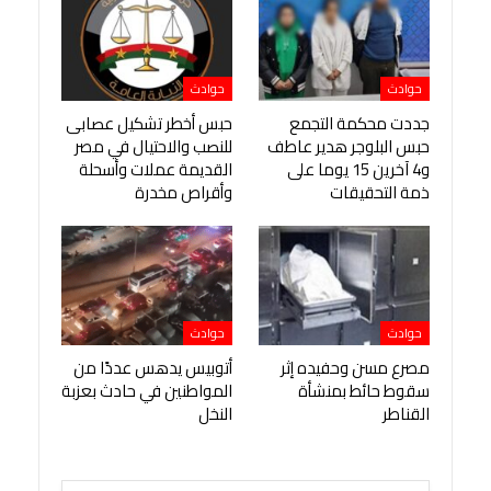
حوادث
حوادث
جددت محكمة التجمع
حبس أخطر تشكيل عصابى
حبس البلوجر هدير عاطف
للنصب والاحتيال في مصر
و4 آخرين 15 يوما على
القديمة عملات وأسحلة
ذمة التحقيقات
وأقراص مخدرة
حوادث
حوادث
مصرع مسن وحفيده إثر
أتوبيس يدهس عددًا من
سقوط حائط بمنشأة
المواطنين في حادث بعزبة
القناطر
النخل