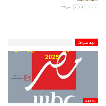
السابق
التالي
1 من 285
تردد قنوات
تردد قنوات