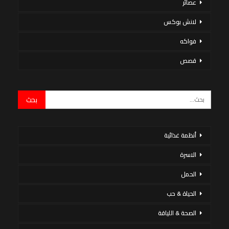
عصائر
لانش بوكس
فواكه
قصص
أنظمة غذائية
الاسرة
الحمل
الحياة & حب
الصحة & اللياقة