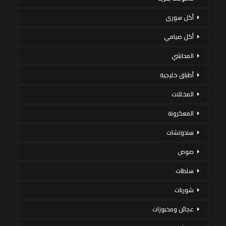
أكل سورى
أكل صيامي
المحاشي
أطباق خليجية
المخللات
المعكرونة
سندوتشات
صوص
سلطات
شوربات
عجائن ومخبوزات