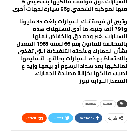
السيارات دون موافقة مالكيها بتخصيص 6
منها لموكبه الشخصي و96 سيارة لجهات أخرى.
وتبين أن قيمة تلك السيارات بلغت 35 مليونا
و791 ألف جنيه، ما أدى لاستهلاك هذه
السيارات بغير وجه حق وانخفاض ثمنها
بالمخالفة للقانون رقم 66 لسنة 1963 المعدل
بشأن الجمارك ولائحته التنفيذية التي تقضى
بالاحتفاظ بهذه السيارات بحالتها لتسليمها
لمالكيها بعد سداد الرسوم أو بيعها وإيداع
نصيب مالكها بخزانة مصلحة الجمارك.
المصدر البوابة نيوز
القاهرة
محاكمة
ReddIt
Twitter
Facebook
شارك
Linkedin
Facebook Messenger