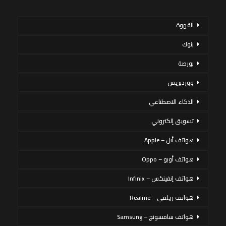
القهوة
بنوك
بورصة
ووردبريس
الذكاء الاصطناعي
تسويق إلكتروني
هواتف أبل – Apple
هواتف أوبو – Oppo
هواتف إنفينكس – Infinix
هواتف ريلمي – Realme
هواتف سامسونج – Samsung