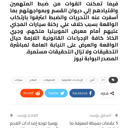
فيما تمكنت القوات من ضبط المتهمين
واقتيادهم إلي ديوان القسم وبمواجهتهم بما
أسفرت عنه التحريات والضبط اعترفوا بارتكاب
الواقعة بسبب خلاف علي ركنة سيارات المجني
عليهم أمام معرض الموبيليا ملكهم، وجري
اتخاذ كافة الإجراءات القانونية اللازمة حيال
الواقعة والعرض على النيابة العامة لمباشرة
التحقيقات ولا تزال التحقيقات مستمرة.
المصدر البوابة نيوز
21
أمن
الإجراءات القانونية
التحقيقات
العلاج
سيارات
ReddIt
Twitter
Facebook
شارك
Linkedin
Facebook Messenger
WhatsApp
Telegram
Tumblr
السابق بوست
القادم بوست
البريد الإلكتروني
5 علامات بسيطة لمعرفة ما
StumbleUpon
VK
روسيا توجه إمدادات الفحم