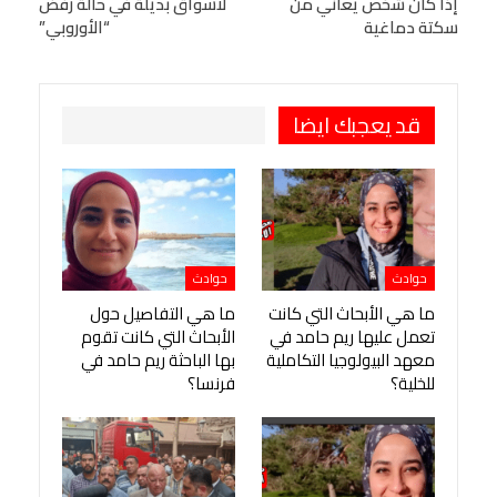
إذا كان شخص يعاني من
لأسواق بديلة في حالة رفض
Viber
BlackBerry
LINE
Digg
سكتة دماغية
“الأوروبي”
طباعة
OK.ru
Pinterest
قد يعجبك ايضا
حوادث
حوادث
ما هي الأبحاث التي كانت
ما هي التفاصيل حول
تعمل عليها ريم حامد في
الأبحاث التي كانت تقوم
معهد البيولوجيا التكاملية
بها الباحثة ريم حامد في
للخلية؟
فرنسا؟