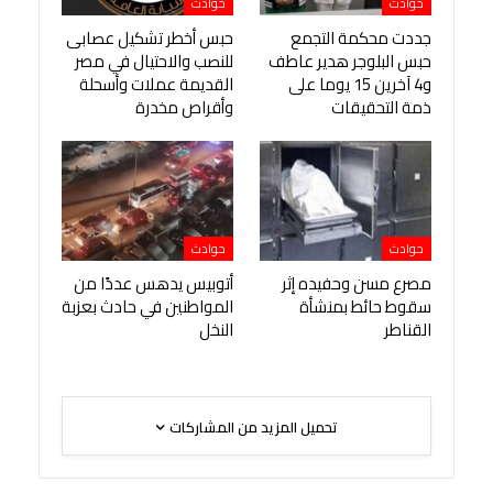
حوادث
حوادث
جددت محكمة التجمع
حبس أخطر تشكيل عصابى
حبس البلوجر هدير عاطف
للنصب والاحتيال في مصر
و4 آخرين 15 يوما على
القديمة عملات وأسحلة
ذمة التحقيقات
وأقراص مخدرة
حوادث
حوادث
مصرع مسن وحفيده إثر
أتوبيس يدهس عددًا من
سقوط حائط بمنشأة
المواطنين في حادث بعزبة
القناطر
النخل
تحميل المزيد من المشاركات