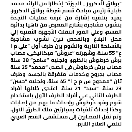
“بولاق الدكرور _ الجيزة” إخطارا من الرائد محمد
طبلية رئيس مباحث قسم شرطة بولاق الدكرور،
يفيد بتلقيه إشارة من غرفة عمليات النجدة
بنشوب مشاجرة بشارع المعرض من ناهيا بدائرة
القسم، وعلي الفور انتقلت الأجهزة الأمنية إلي
محل البلاغ وبالفحص تبين نشوب مشاجرة
بالأسلحة النارية والشوم بين طرف أول “علي م ا
ع” 55 سنة، وشهرته “عروش” ميكانيكي، مصاب
برش خرطوش بالظهر، ونجليه “سامح” 28 سنة
مصاب برش خرطوش في الصدر، “محمد” 25 سنة
مصاب بجروح وكدمات متفرقة بالجسد، وطرف
ثان “ممدوح س م ح ا” 45 سنة، ونجليه “حسن”
23 سنة، “سيد” 21 سنة، اعتدى خلالها أفراد
الطرف الثاني علي أفراد الطرف الأول باستخدام
شوم وفرد خرطوش وإحداث ما بهم من إصابات
وكذا إحداث تلفيات بسيارتين ملك الطرق الاول،
وتم نقل المصابين إلى مستشفى القصر العيني
لتلقي العلاج اللازم.