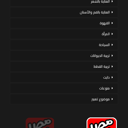
العناية بالشعر
العناية بالفم والأسنان
القهوة
المرأة
السياحة
تربية الحيوانات
تربية القطط
دايت
منوعات
موضوع تعبير