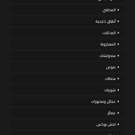
المحاشي
أطباق خليجية
المخللات
المعكرونة
سندوتشات
صوص
سلطات
شوربات
عجائن ومخبوزات
عصائر
لانش بوكس