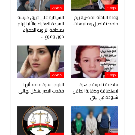
حوادث
حوادث
وفاة الباحثة المصرية ريم
السيطرة على حريق كنيسة
حامد: تفاصيل وملابسات
السيدة العذراء والأنبا إبرام
بمنطقة الزاوية الحمراء
دون وقوع…
حوادث
حوادث
فاطمة ناعوت جاهزة
البلوجر سارة محمد أنها
لاستضافة وكفالة الطفل
فقدت البصر بشكل نهائي
شنودة في بيتي