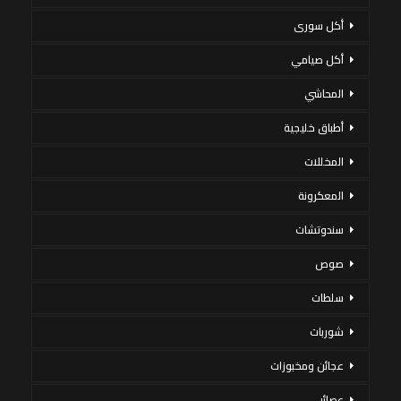
أكل سورى
أكل صيامي
المحاشي
أطباق خليجية
المخللات
المعكرونة
سندوتشات
صوص
سلطات
شوربات
عجائن ومخبوزات
عصائر