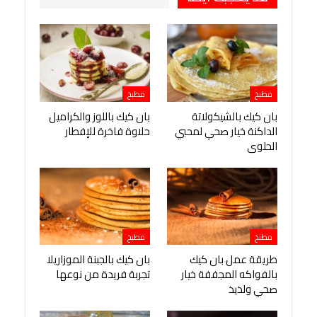
مطبخ
مطبخ
بان كيك بالشيكولاتة
بان كيك باللوز والكراميل
الداكنة خيار صحي لمحبي
حلاوة فاخرة للإفطار
الحلوى
مطبخ
مطبخ
طريقة عمل بان كيك
بان كيك بالجبنة الموزاريلا
بالفواكه المجففة خيار
تجربة فريدة من نوعها
صحي ولذيذ