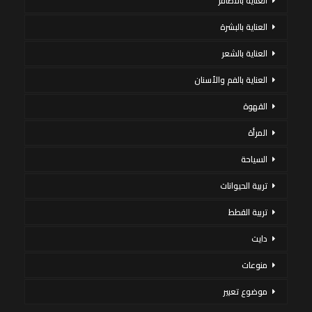
العناية بالاظافر
العناية بالبشرة
العناية بالشعر
العناية بالفم والأسنان
القهوة
المرأة
السياحة
تربية الحيوانات
تربية القطط
دايت
منوعات
موضوع تعبير