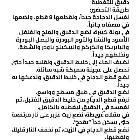
دقيق للتغطية
طريقة التحضير:
نغسل الدجاجة جيداً، ونقطعها 8 قطع، ونضعها
في مصفاه جانباً.
في بولة كبيرة، نضع الدقيق والملح والفلفل
الأسود والنشا والثوم البودرة والبصل البودرة
والبابريكا والكركم والبيكينج باودر والشطة،
ونخلطهم جيداً.
نضيف الماء إلى خليط الدقيق، ونقلبه جيداً حتى
نحصل على عجينة سميكة شبه سائلة.
نضع قطع الدجاج في خليط الدقيق، وندعكها به
جيداً.
نضع الدقيق في طبق مسطح وواسع.
نرفع قطع الدجاج من خليط الدقيق المُتبل، ثم
نغمسه في الدقيق ليغطيه بالكامل.
في مقلاه غويطة، نضع زيت غزير على نار مرتفعة
حتى يسخن جداً “يقدح”.
نضع قطع الدجاج في الزيت، ثم نخفف النار قليلاً،
ونغطيها.