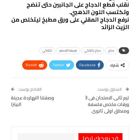
نقلب قطع الدجاج على الجانبين حتى تنضج
وتكتسب اللون الذهبي.
نرفع الدجاج المقلي على ورق مطبخ ليتخلص من
الزيت الزائد
دجاج
دجاج كنتاكي
طريقة التحضير
كنتاكي
ReddIt
Twitter
Facebook
شارك
Linkedin
Facebook Messenger
WhatsApp
Telegram
Tumblr
السابق بوست
القادم بوست
البريد الإلكتروني
ترم ثانى الامتحان فى 3
StumbleUpon
VK
وصفتنا النهاردة عجينة
ورقات ملخص فلسفة
البيتزا
Viber
BlackBerry
LINE
Digg
ومنطق اولى ثانوى
طباعة
OK.ru
Pinterest
قد يعجبك ايضا