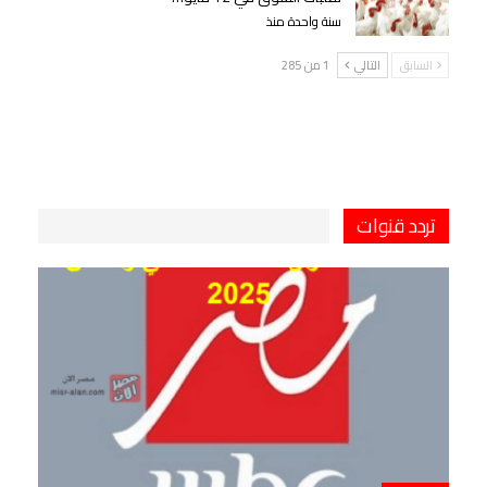
سنة واحدة منذ
السابق
التالي
1 من 285
تردد قنوات