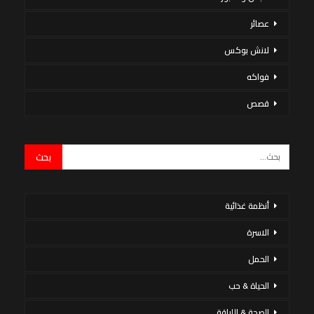
عصائر
لانش بوكس
فواكه
قصص
أنظمة غذائية
الاسرة
الحمل
الحياة & حب
الصحة & اللياقة