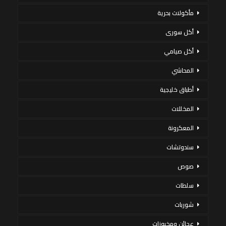
مأكولات بحرية
أكل سورى
أكل صيامي
المحاشي
أطباق خليجية
المخللات
المعكرونة
سندوتشات
صوص
سلطات
شوربات
عجائن ومخبوزات