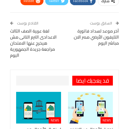
ReddIt
Twitter
Facebook
شارك
Linkedin
Facebook Messenger
WhatsApp
Telegram
Tumblr
السابق بوست
القادم بوست
البريد الإلكتروني
آخر موعد لسداد فاتورة
StumbleUpon
VK
لغة عربية الصف الثالث
التليفون الأرضي مصر الان
الاعدادى الترم التانى مش
Viber
BlackBerry
LINE
Digg
مباشر اليوم
هيخرج عنها الامتحان
مراجعة جريدة الجمهورية
طباعة
OK.ru
Pinterest
اليوم
قد يعجبك ايضا
NEWS
NEWS