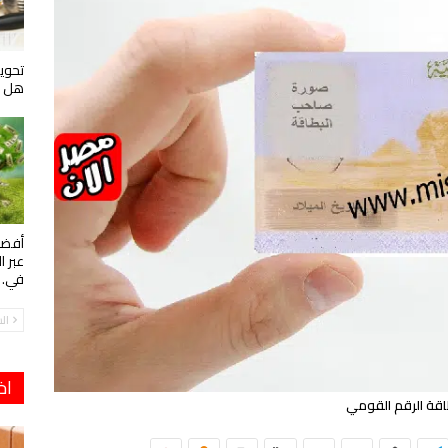
تحويل
هل ه
أفضل
عبر ا
في…
ال
اخ
قة الرقم القومي