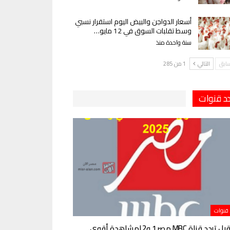
أسعار الدواجن والبيض اليوم استقرار نسبي
وسط تقلبات السوق في 12 مايو…
سنة واحدة منذ
سابق
التالي
1 من 285
دد قنوات
 قنوات
استقبل تردد قناة MBC مصر 1 و2 لمشاهدة أقوى