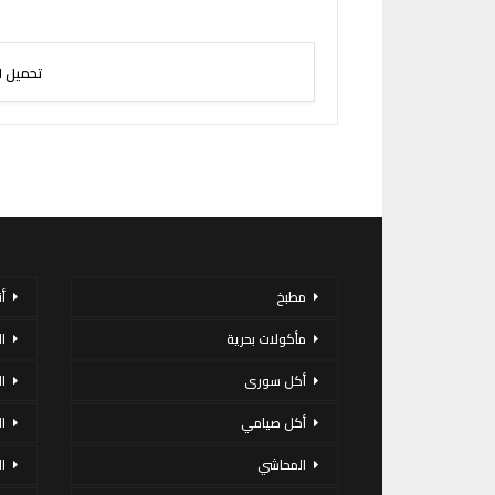
تحميل ا
مطبخ
أ
مأكولات بحرية
ا
أكل سورى
ا
أكل صيامي
ا
المحاشي
ا