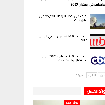
لسلات في رمضان 2025
تعرف على أحدث الترددات الجديدة على
النايل سات
تردد قناة MBC استقبال مجاني لبرامج
MBC
تردد قناة CBC الفضائية 2025 كيفية
الاستقبال والمشاهدة
سابق
التالي
1 من 35
ائد العسل
فوائد العسل