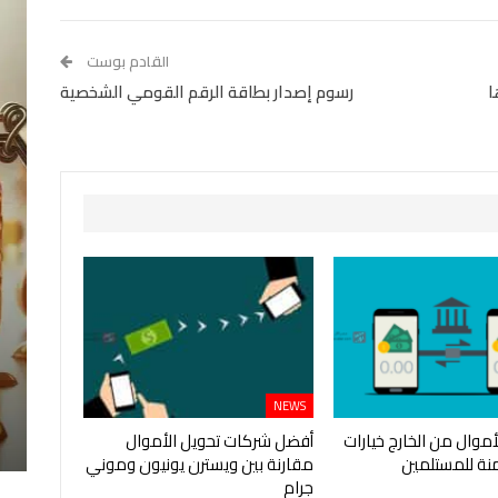
StumbleUpon
VK
Digg
طباعة
القادم بوست
ا
رسوم إصدار بطاقة الرقم القومي الشخصية
NEWS
أموال من الخارج خيارات
أفضل شركات تحويل الأموال
نة للمستلمين
مقارنة بين ويسترن يونيون وموني
جرام