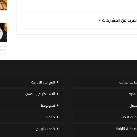
لمزيد من المشاركات
ال
نظمة غذائية
الربح من الانترنت
لاسرة
الاستثمار فى الذهب
لحمل
تكنولوجيا
لحياة & حب
خدمات
لصحة & اللياقة
خدمات اورنج