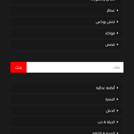
عصائر
لانش بوكس
فواكه
قصص
أنظمة غذائية
الاسرة
الحمل
الحياة & حب
الصحة & اللياقة