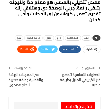
ممكن تتخيلي، بالعكس هو ممتع جدًا ونتيجته
بتبقى رائعة. جربي الوصفة دي وهتلاقي إنك
تقدري تعملي كرواسون زي المحلات وأحلى
كمان
البيت
الشوكولاتة
جرام
دقيق
طريقة التحضير
ملح
ReddIt
Twitter
Facebook
شارك
Linkedin
Facebook Messenger
WhatsApp
Telegram
Tumblr
السابق بوست
القادم بوست
البريد الإلكتروني
الخطوات الأساسية لتحضير
StumbleUpon
VK
سر المعجنات الهشة
خبز الكيزر في المنزل بطريقة
والقطنية وصفة حصرية
Viber
BlackBerry
LINE
Digg
صحية
لنجاح مضمون
طباعة
OK.ru
Pinterest
قد يعجبك ايضا