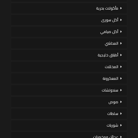
مأكولات بحرية
أكل سورى
أكل صيامي
المحاشي
أطباق خليجية
المخللات
المعكرونة
سندوتشات
صوص
سلطات
شوربات
عجائن ومخبوزات