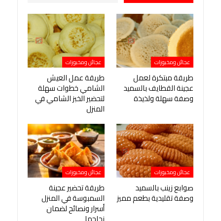
عجائن ومخبوزات
عجائن ومخبوزات
طريقة مبتكرة لعمل
طريقة عمل العيش
عجينة القطايف بالسميد
الشامي خطوات سهلة
وصفة سهلة ولذيذة
لتحضير الخبز الشامي في
المنزل
عجائن ومخبوزات
عجائن ومخبوزات
صوابع زينب بالسميد
طريقة تحضير عجينة
وصفة تقليدية بطعم مميز
السمبوسة في المنزل
أسرار ونصائح لضمان
نجاحها