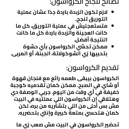
نصائح لنجاح الكرواسون:
لازم تكون الزبدة باردة جدًا عشان عملية
التوريق تنجح.
متستعجليش في عملية التوريق، كل ما
كانت العجينة والزبدة باردة كل ما كانت
النتيجة أفضل.
ممكن تحشي الكرواسون بأي حشوة
بتحبيها زي الشوكولاتة، الجبنة، أو المربى.
تقديم الكرواسون:
الكرواسون بيبقى طعمه رائع مع فنجان قهوة
أو شاي في الصبح. ممكن كمان تقدميه كوجبة
خفيفة في أي وقت من اليوم. جربي الوصفة دي
وهتلاقي إن الكرواسون اللي عملتيه في البيت
مش بس أحلى من اللي بتشتريه من بره، لكن
كمان هتحسي بمتعة كبيرة وإنتي بتحضريه.
تحضير الكرواسون في البيت مش صعب زي ما