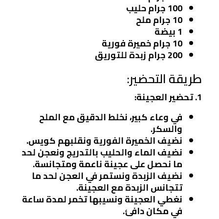
100 جرام حليب
10 جرام ملح
1 بيضة
10 جرام خميرة فورية
200 جرام زبدة للتوريق
طريقة التحضير:
1. تحضير العجينة:
في وعاء كبير، نخلط الدقيق مع الملح
والسكر.
نضيف الخميرة الفورية ونقلبهم كويس.
نضيف الماء والحليب بالتدريج ونعجن لحد
ما نحصل على عجينة ناعمة ومتجانسة.
نضيف الزبدة ونستمر في العجن لحد ما
تتجانس الزبدة مع العجينة.
نغطي العجينة ونسيبها تخمر لمدة ساعة
في مكان دافئ.