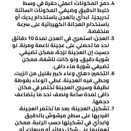
دمج المكونات
: اعملي حفرة في وسط
خليط الدقيق وضيفي المكونات السائلة
تدريجيًا. ابدأي بالعجن باستخدام يديك أو
باستخدام العجانة الكهربائية على سرعة
منخفضة.
العجن
: استمري في العجن لمدة 10 دقائق
لحد ما تحصلي على عجينة ناعمة ومرنة. لو
حسيت إن العجينة لزجة، ممكن تضيفي
شوية دقيق، ولو كانت ناشفة، ممكن
تضيفي شوية ماء دافئ.
التخمير
: دهني وعاء كبير بقليل من الزيت،
وحطي فيه العجينة. غطي الوعاء بفوطة
نظيفة وسيبي العجينة تختمر في مكان
دافئ لمدة ساعة ونصف لحد ما يتضاعف
حجمها.
تشكيل العجينة
: بعد ما تختمر العجينة،
افرديها على سطح مرشوش بالدقيق
وابدأي في تشكيلها حسب الرغبة. ممكن
تعمليها على شكل دوائر، أو مربعات، أو