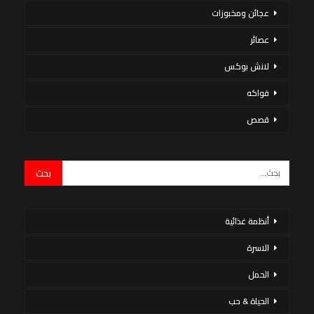
عجائن ومخبوزات
عصائر
لانش بوكس
فواكه
قصص
أنظمة غذائية
الاسرة
الحمل
الحياة & حب