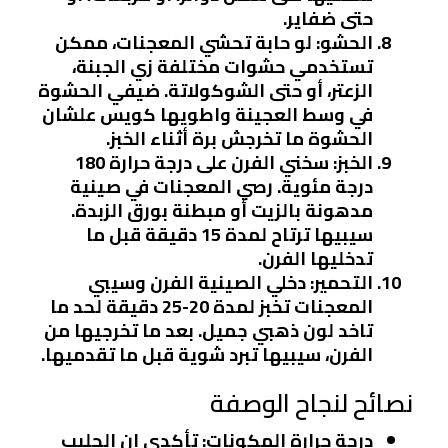
حتى ضفاير.
الحشو
: لو حابة تحشي المعجنات، ممكن
تستخدمي حشوات مختلفة زي الجبنة،
الزعتر، أو حتى الشوكولاتة. ضيفي الحشوة
في وسط العجينة واطويها كويس علشان
الحشوة ما تخرجش برة أثناء الخبز.
الخبز
: سخني الفرن على درجة حرارة 180
درجة مئوية. رصي المعجنات في صينية
مدهونة بالزيت أو مبطنة بورق الزبدة.
سيبيها ترتاح لمدة 15 دقيقة قبل ما
تدخليها الفرن.
التحمير
: دخلي الصينية الفرن وسيبي
المعجنات تخبز لمدة 20-25 دقيقة لحد ما
تاخد لون ذهبي جميل. بعد ما تخرجيها من
الفرن، سيبيها تبرد شوية قبل ما تقدميها.
نصائح لنجاح الوصفة
درجة حرارة المكونات
: تأكدي إن الحليب