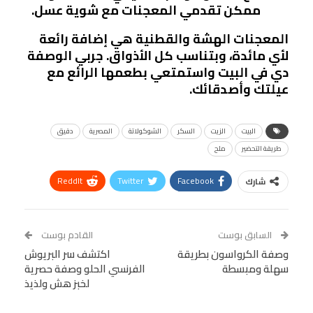
ممكن تقدمي المعجنات مع شوية عسل.
المعجنات الهشة والقطنية هي إضافة رائعة
لأي مائدة، وبتناسب كل الأذواق. جربي الوصفة
دي في البيت واستمتعي بطعمها الرائع مع
عيلتك وأصدقائك.
البيت
الزيت
السكر
الشوكولاتة
المصرية
دقيق
طريقة التحضير
ملح
ReddIt
Twitter
Facebook
شارك
Linkedin
Facebook Messenger
WhatsApp
Telegram
Tumblr
السابق بوست
القادم بوست
البريد الإلكتروني
وصفة الكرواسون بطريقة
StumbleUpon
VK
اكتشف سر البريوش
سهلة ومبسطة
الفرنسي الحلو وصفة حصرية
Viber
BlackBerry
LINE
Digg
لخبز هش ولذيذ
طباعة
OK.ru
Pinterest