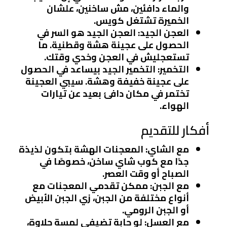
والماء دافئين، مش ساخنين، علشان
الخميرة تشتغل كويس.
العجن الجيد
: العجن الجيد هو السر في
الحصول على عجينة هشة وقطنية. ما
تستعجليش في العجن وخدي وقتك.
التخمير
: التخمير الجيد بيساعد في الحصول
على عجينة خفيفة وهشة. سيبي العجينة
تختمر في مكان دافئ بعيد عن تيارات
الهواء.
أفكار للتقديم
مع الشاي
: المعجنات الهشة بتكون لذيذة
جدًا مع كوب شاي ساخن، خصوصًا في
الصباح أو وقت العصر.
مع الجبن
: ممكن تقدمي المعجنات مع
أنواع مختلفة من الجبن، زي الجبن الأبيض
أو الجبن الرومي.
مع العسل
: لو حابة تضيفي لمسة حلاوة،