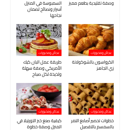
وصفة تقليدية بطعم مميز
السمبوسة في المنزل
أسرار ونصائح لضمان
نجاحها
عجائن ومخبوزات
عجائن ومخبوزات
الكرواسون بالشوكولاتة
طريقة عمل البان كيك
زي الجاهز
الأمريكي وصفة سهلة
ولذيذة لكل صباح
عجائن ومخبوزات
عجائن ومخبوزات
خطوات تحضير أصابع التمر
كيفية صنع خبز التورتيلا في
بالسمسم بالتفصيل
المنزل وصفة خطوة