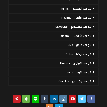
هواتف إنفينكس – Infinix
هواتف ريلمي – Realme
هواتف سامسونج – Samsung
هواتف شاومي – Xiaomi
هواتف فيفو – Vivo
هواتف نوكيا – Nokia
هواتف هواوي – Huawei
هواتف هونر – honor
هواتف ون بلس – OnePlus