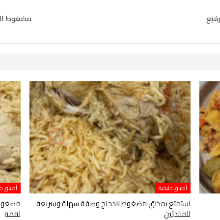
فيع
مضغوط الد
أطباق خليجية
أطباق خل
استمتع بمذاق مضغوط الدجاج وصفة سهلة وسريعة
مضغوط ا
للمبتدئين
لقمة