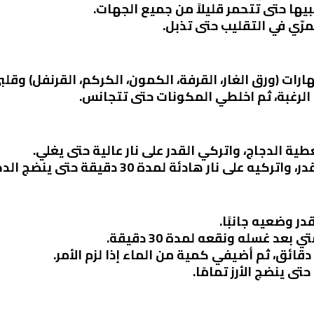
يها حتى تتحمر قليلاً من جميع الجهات.
ي في التقليب حتى تذبل.
رات (ورق الغار، القرفة، الكمون، الكركم، القرنفل) وقلب
الرغبة، ثم اخلطي المكونات حتى تتجانس.
 الدجاج، واتركي القدر على نار عالية حتى يغلي.
لى نار هادئة لمدة 30 دقيقة حتى ينضج الدجاج.
در وضعيه جانبًا.
عد غسله ونقعه لمدة 30 دقيقة.
تى ينضج الأرز تمامًا.