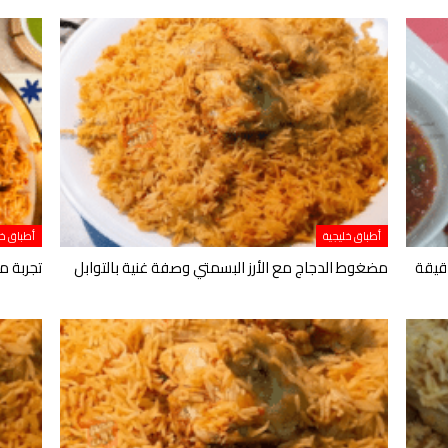
أطباق خليجية
أطباق خل
 مضغوط الدجاج السعودي في 30 دقيقة
مضغوط الدجاج مع الأرز البسمتي وصفة غنية بالتوابل
تجربة م