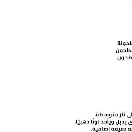
طحونة
مطحون
مطحون
لى نار متوسطة.
بل ويأخذ لونًا ذهبيًا.
ة دقيقة إضافية.