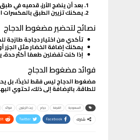
بعد أن ينضج الأرز، قدميه في طب
يمكنك تزيين الطبق بالمكسرات ا
نصائح لتحضير مضغوط الدجاج
تأكدي من اختيار دجاجة طازجة ل
يمكنك إضافة الخضار مثل الجزر أو
إذا كنت تفضلين طعمًا أكثر حدة، ي
فوائد مضغوط الدجاج
مضغوط الدجاج ليس فقط لذيذًا، بل يحمل 
للطاقة. بالإضافة إلى ذلك، تحتوي ال
السعودية
القرفة
جرام
زيت الزيتون
فوائد
It
Twitter
Facebook
شارك
VK
Digg
طباعة