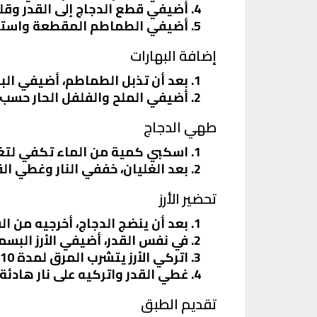
أضيفي قطع الدجاج إلى القدر وقلب
أضيفي الطماطم المقطعة واستمرّ
إضافة البهارات
بعد أن تذبل الطماطم، أضيفي البها
أضيفي الملح والفلفل الحار حسب 
طهي الدجاج
اسكبي كمية من الماء تكفي لتغطية
بعد الغليان، خففي النار وغطي القدر، واتركيه ع
تحضير الأرز
بعد أن ينضج الدجاج، أخرجيه من الق
في نفس القدر، أضيفي الأرز البسمتي ب
اتركي الأرز يتشرب المرق لمدة 10 دقائق، ثم أضيفي كمية من الماء إذا لزم الأمر.
غطي القدر واتركيه على نار هادئة ح
تقديم الطبق