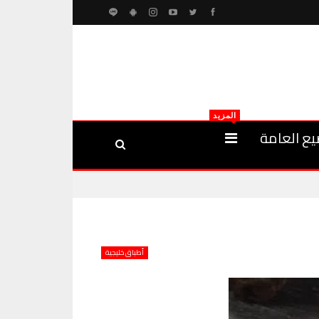
المزيد
يع العامة
أطباق خليجية