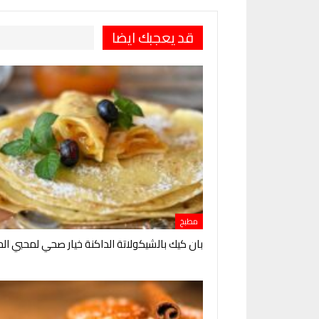
قد يعجبك ايضا
مطبخ
بان كيك بالشيكولاتة الداكنة خيار صحي لمحبي ال