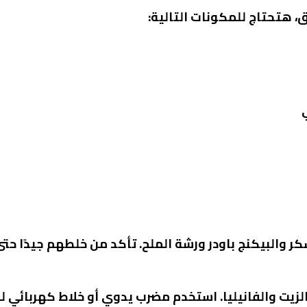
سكر والبيكنج باودر ورشة الملح. تأكد من خلطهم جيدًا ح
والزيت والفانيليا. استخدم مضرب يدوي أو خلاط كهربائي