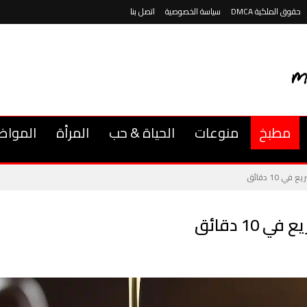
حقوق الملكية DMCA
سياسة الخصوصية
اتصل بنا
مطبخ
منوعات
الحياة & حب
المرأة
المواض
10 دقائق
1 دقائق