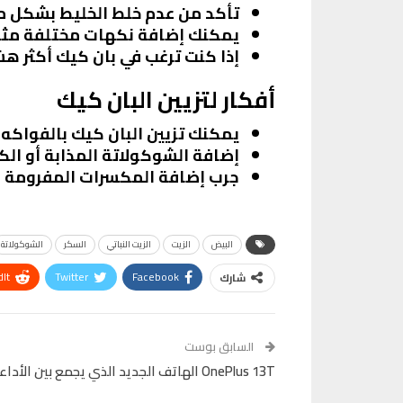
تأكد من عدم خلط الخليط بشكل مف
يمكنك إضافة نكهات مختلفة مثل ا
إذا كنت ترغب في بان كيك أكثر 
أفكار لتزيين البان كيك
يمكنك تزيين البان كيك بالفواكه ا
إضافة الشوكولاتة المذابة أو الك
جرب إضافة المكسرات المفرومة ل
البيض
الزيت
الزيت النباتي
السكر
الشوكولاتة
It
Twitter
Facebook
شارك
VK
Digg
طباعة
السابق بوست
OnePlus 13T الهاتف الجديد الذي يجمع بين الأداء العالي والتصميم المدمج