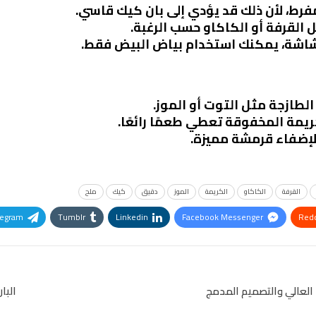
رط، لأن ذلك قد يؤدي إلى بان كيك قاسي.
لقرفة أو الكاكاو حسب الرغبة.
هشاشة، يمكنك استخدام بياض البيض فقط.
لطازجة مثل التوت أو الموز.
ريمة المخفوقة تعطي طعمًا رائعًا.
إضفاء قرمشة مميزة.
القرفة
الكاكاو
الكريمة
الموز
دقيق
كيك
ملح
legram
Tumblr
Linkedin
Facebook Messenger
Redd
Pinterest
OK.ru
البا