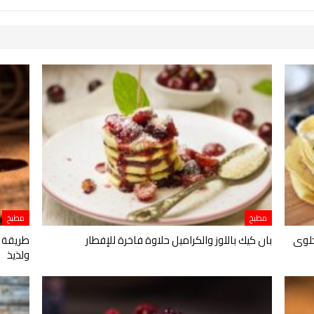
مطبخ
مطبخ
حلوى
بان كيك باللوز والكراميل حلاوة فاخرة للإفطار
طريقة ع
ولذيذ