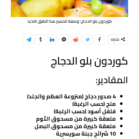
كوردون بلو الدجاج: وصفة لتحضير هذا الطبق اللذيذ
شارك
كوردون بلو الدجاج
المقادير:
4 صدور دجاج (منزوعة العظم والجلد)
ملح (حسب الرغبة)
فلفل أسود (حسب الرغبة)
ملعقة كبيرة من مسحوق الثوم
ملعقة كبيرة من مسحوق البصل
10 شرائح جبنة سويسرية