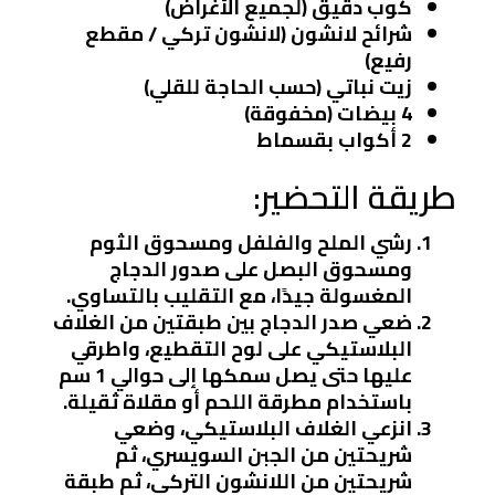
كوب دقيق (لجميع الأغراض)
شرائح لانشون (لانشون تركي / مقطع
رفيع)
زيت نباتي (حسب الحاجة للقلي)
4 بيضات (مخفوقة)
2 أكواب بقسماط
طريقة التحضير:
رشي الملح والفلفل ومسحوق الثوم
ومسحوق البصل على صدور الدجاج
المغسولة جيدًا، مع التقليب بالتساوي.
ضعي صدر الدجاج بين طبقتين من الغلاف
البلاستيكي على لوح التقطيع، واطرقي
عليها حتى يصل سمكها إلى حوالي 1 سم
باستخدام مطرقة اللحم أو مقلاة ثقيلة.
انزعي الغلاف البلاستيكي، وضعي
شريحتين من الجبن السويسري، ثم
شريحتين من اللانشون التركي، ثم طبقة