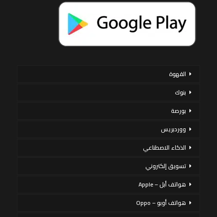
القهوة
بنوك
بورصة
ووردبريس
الذكاء الاصطناعي
تسويق إلكتروني
هواتف أبل – Apple
هواتف أوبو – Oppo