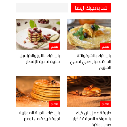
قد يعجبك ايضا
مطبخ
مطبخ
بان كيك بالشيكولاتة
بان كيك باللوز والكراميل
الداكنة خيار صحي لمحبي
حلاوة فاخرة للإفطار
الحلوى
مطبخ
مطبخ
طريقة عمل بان كيك
بان كيك بالجبنة الموزاريلا
بالفواكه المجففة خيار
تجربة فريدة من نوعها
صحي ولذيذ