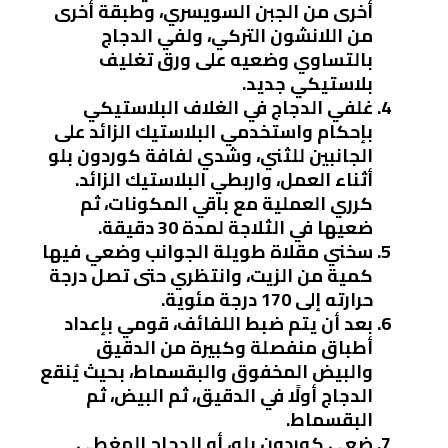
أخرى من الجبن السويسري، وطبقة أخرى
من اللانشون التركي، ولفي الدجاج
بالتساوي وضعيه على ورق تغليف
بلاستيكي جديد.
غلفي الدجاج في الغلاف البلاستيكي
بإحكام واستخدمي البلاستيك الزائد على
الجانبين للثني، وشدي لفافة كوردون بلو
أثناء العمل، واربطي البلاستيك الزائد.
كرري العملية مع باقي المكونات، ثم
ضعيها في الثلاجة لمدة 30 دقيقة.
سخني مقلاة طويلة الجوانب وضعي فيها
كمية من الزيت، وانتظري حتى تصل درجة
حرارته إلى 170 درجة مئوية.
بعد أن يتم ضبط اللفائف، قومي بإعداد
أطباق منفصلة وكبيرة من الدقيق
والبيض المخفوق والبقسماط، بحيث يُنقع
الدجاج أولًا في الدقيق، ثم البيض، ثم
البقسماط.
ضعي كوردون بلو، أو الدجاج المغطى