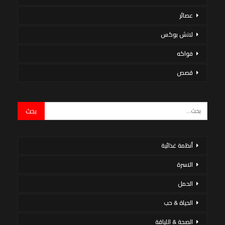
عصائر
لانش بوكس
فواكه
قصص
أنظمة غذائية
الاسرة
الحمل
الحياة & حب
الصحة & اللياقة