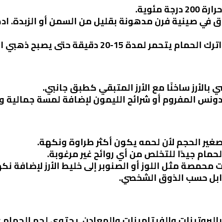
ة مئوية.
ق في صينية فرن مدهونة بقليل من السمن أو الزبدة. ا
ر لمدة 15-20 دقيقة حتى يصبح ذهبي اللون.
 بالأرز ساخنًا مع الأرز المتبقي كطبق جانبي.
قدونس المفروم أو شرائح الليمون لإضافة لمسة جمالية 
 صغير الحجم لأن لحمه يكون أكثر طراوة ونكهة.
حمام جيدًا للتخلص من أي روائح غير مرغوبة.
محمصة مثل اللوز أو الصنوبر إلى خليط الأرز لإضافة نك
وابل حسب الذوق الشخصي.
 بالبروتينات والفيتامينات والمعادن. يحتوي لحم الحمام ع