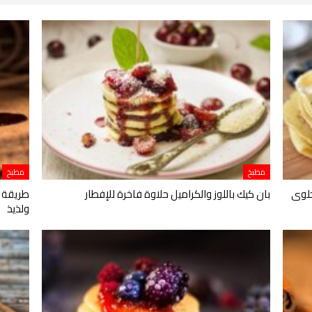
مطبخ
مطبخ
حلوى
بان كيك باللوز والكراميل حلاوة فاخرة للإفطار
طريقة ع
ولذيذ