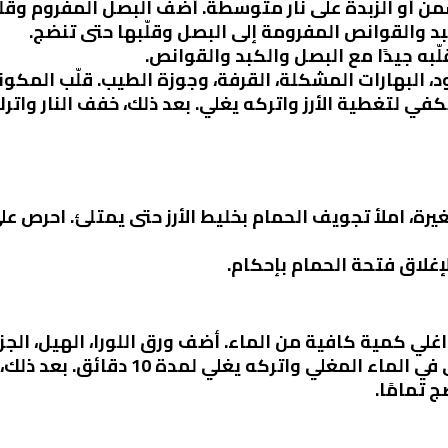
سمن أو الزبدة على نار متوسطة. أضف البصل المفروم وقلّ
د والقوانص المفرومة إلى البصل وقلّبها حتى تنضج.
قلّبه جيدًا مع البصل والكبد والقوانص.
د، البهارات المشكلة، القرفة، وجوزة الطيب. قلّب المكون
في لتغطية الأرز واتركه يغلي. بعد ذلك، خفف النار واترك
رة، املأ تجويف الحمام بخليط الأرز حتى يمتلئ. احرص عل
لإغلاق فتحة الحمام بإحكام.
 اغلي كمية كافية من الماء. أضف ورق اللورا، الهيل، الجز
: ضع الحمام المحشي في الماء المغل