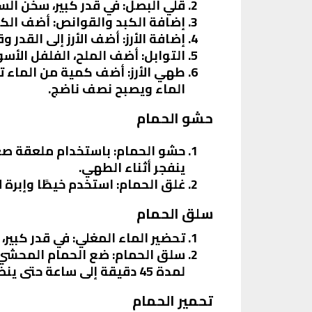
قلي البصل
: في قدر كبير، سخن ال
إضافة الكبد والقوانص
: أضف الكب
إضافة الأرز
: أضف الأرز إلى القدر و
التوابل
: أضف الملح، الفلفل الأسو
طهي الأرز
: أضف كمية من الماء تك
الماء ويصبح نصف ناضج.
حشو الحمام
حشو الحمام
: باستخدام ملعقة صغي
ينفجر أثناء الطهي.
غلق الحمام
: استخدم خيطًا وإبرة 
سلق الحمام
تحضير الماء المغلي
: في قدر كبير،
سلق الحمام
لمدة 45 دقيقة إلى ساعة حتى ينضج تمامًا.
تحمير الحمام