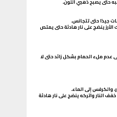
به حتى يصبح ذهبي اللون.
ات جيدًا حتى تتجانس.
 الأرز ينضج على نار هادئة حتى يمتص
ى عدم ملء الحمام بشكل زائد حتى لا
ر، والكرفس إلى الماء.
ي واتركه يغلي لمدة 10 دقائق. بعد ذلك، خفف النار واتركه ينضج على نار هادئة