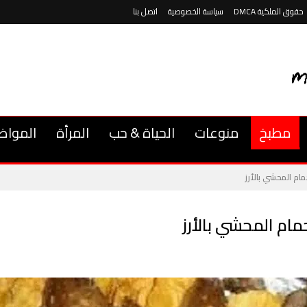
حقوق الملكية DMCA
سياسة الخصوصية
اتصل بنا
مطبخ
منوعات
الحياة & حب
المرأة
المواض
مام المحشي بالأرز
مام المحشي بالأرز