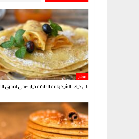
مطبخ
بان كيك بالشيكولاتة الداكنة خيار صحي لمحبي ال