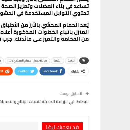
تساعد في بناء العضلات وتعزيز الصحة الع
تحتوي التوابل المستخدمة في الحشوة
يُعد الحمام المحشي بالأرز من الأطباق
المنزل باتباع الخطوات المذكورة أعل
من الفخامة والتميز على مائدتك. جرب
الصحة
القرفة
طريقة عمل الحمام المحشي بالأرز
ف
It
Twitter
Facebook
شارك
VK
Digg
طباعة
السابق بوست
البطاطا في الزراعة الحديثة تقنيات الإنتاج والتحديات 
قد يعجبك ايضا