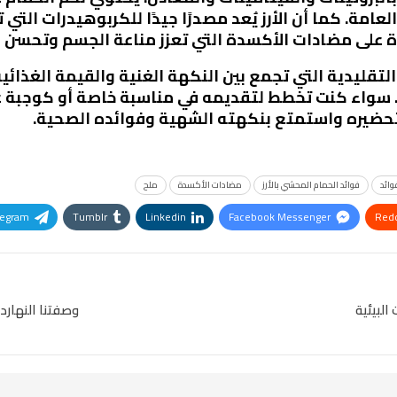
امة. كما أن الأرز يُعد مصدرًا جيدًا للكربوهيدرات التي 
 على مضادات الأكسدة التي تعزز مناعة الجسم وتحسن 
 التقليدية التي تجمع بين النكهة الغنية والقيمة الغذائ
اه. سواء كنت تخطط لتقديمه في مناسبة خاصة أو كوجبة
 تحضيره واستمتع بنكهته الشهية وفوائده الصحية.
وائد
فوائد الحمام المحشي بالأرز
مضادات الأكسدة
ملح
legram
Tumblr
Linkedin
Facebook Messenger
Redd
Pinterest
OK.ru
البيئية
وصفتنا النهارد