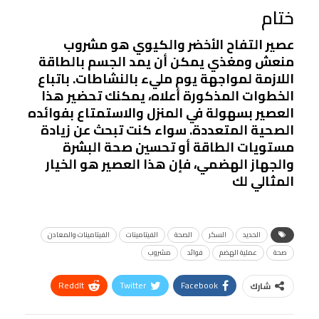
ختام
عصير التفاح الأخضر والكيوي هو مشروب
منعش ومغذي يمكن أن يمد الجسم بالطاقة
اللازمة لمواجهة يوم مليء بالنشاطات. باتباع
الخطوات المذكورة أعلاه، يمكنك تحضير هذا
العصير بسهولة في المنزل والاستمتاع بفوائده
الصحية المتعددة. سواء كنت تبحث عن زيادة
مستويات الطاقة أو تحسين صحة البشرة
والجهاز الهضمي، فإن هذا العصير هو الخيار
المثالي لك
الحديد
السكر
الصحة
الفيتامينات
الفيتامينات والمعادن
صحة
عملية الهضم
فوائد
مشروب
ReddIt
Twitter
Facebook
شارك
Linkedin
Facebook Messenger