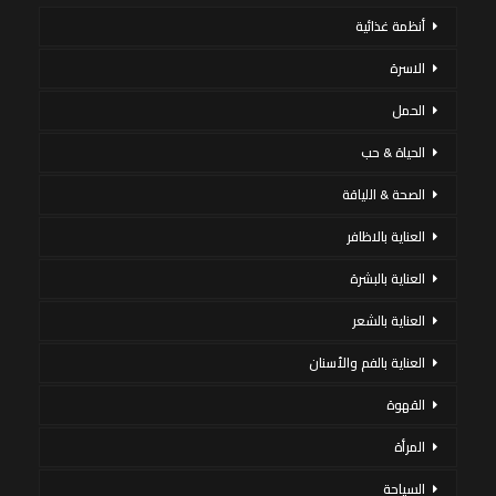
أنظمة غذائية
الاسرة
الحمل
الحياة & حب
الصحة & اللياقة
العناية بالاظافر
العناية بالبشرة
العناية بالشعر
العناية بالفم والأسنان
القهوة
المرأة
السياحة