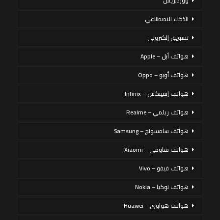
ووردبريس
الذكاء الاصطناعي
تسويق إلكتروني
هواتف أبل – Apple
هواتف أوبو – Oppo
هواتف إنفينكس – Infinix
هواتف ريلمي – Realme
هواتف سامسونج – Samsung
هواتف شاومي – Xiaomi
هواتف فيفو – Vivo
هواتف نوكيا – Nokia
هواتف هواوي – Huawei