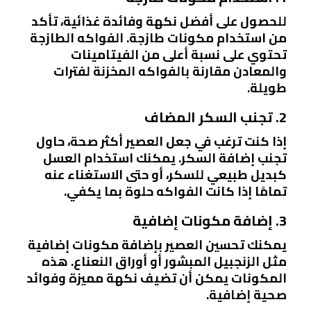
للحصول على أفضل نكهة وفائدة غذائية، تأكد
من استخدام مكونات طازجة. الفواكه الطازجة
تحتوي على نسبة أعلى من الفيتامينات
والمعادن مقارنة بالفواكه المخزنة لفترات
طويلة.
2. تجنب السكر المضاف
إذا كنت ترغب في جعل العصير أكثر صحة، حاول
تجنب إضافة السكر. يمكنك استخدام العسل
كبديل طبيعي للسكر، أو حتى الاستغناء عنه
تمامًا إذا كانت الفواكه حلوة بما يكفي.
3. إضافة مكونات إضافية
يمكنك تحسين العصير بإضافة مكونات إضافية
مثل الزنجبيل المبشور أو أوراق النعناع. هذه
المكونات يمكن أن تضيف نكهة مميزة وفوائد
صحية إضافية.