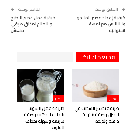
WhatsApp
Telegram
Tumblr
السابق بوست
القادم بوست
البريد الإلكتروني
كيفية إعداد عصير المانجو
StumbleUpon
VK
كيفية عمل عصير البطيخ
والأناناس مع لمسة
والنعناع لمذاق صيفي
Viber
BlackBerry
LINE
Digg
استوائية
منعش
طباعة
OK.ru
Pinterest
قد يعجبك ايضا
عصائر
عصائر
طريقة تحضير السحلب في
طريقة عمل السوبيا
المنزل وصفة شتوية
بالحليب المكثف وصفة
دافئة ولذيذة
سريعة وسهلة تخطف
القلوب