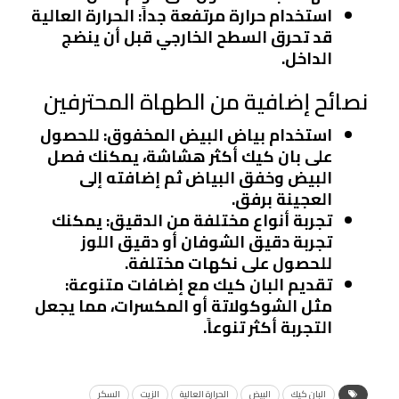
استخدام حرارة مرتفعة جداً
: الحرارة العالية
قد تحرق السطح الخارجي قبل أن ينضج
الداخل.
نصائح إضافية من الطهاة المحترفين
استخدام بياض البيض المخفوق
: للحصول
على بان كيك أكثر هشاشة، يمكنك فصل
البيض وخفق البياض ثم إضافته إلى
العجينة برفق.
تجربة أنواع مختلفة من الدقيق
: يمكنك
تجربة دقيق الشوفان أو دقيق اللوز
للحصول على نكهات مختلفة.
تقديم البان كيك مع إضافات متنوعة
:
مثل الشوكولاتة أو المكسرات، مما يجعل
التجربة أكثر تنوعاً.
البان كيك
البيض
الحرارة العالية
الزيت
السكر