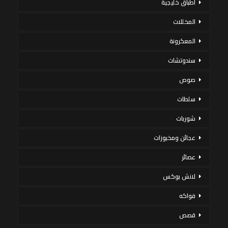
أطباق خليجية
المخللات
المعكرونة
سندوتشات
صوص
سلطات
شوربات
عجائن ومخبوزات
عصائر
لانش بوكس
فواكه
قصص