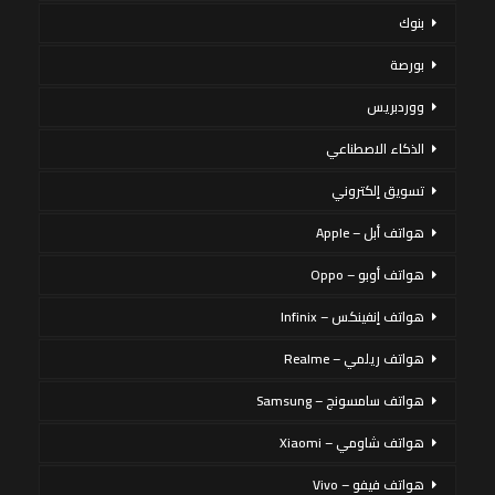
بنوك
بورصة
ووردبريس
الذكاء الاصطناعي
تسويق إلكتروني
هواتف أبل – Apple
هواتف أوبو – Oppo
هواتف إنفينكس – Infinix
هواتف ريلمي – Realme
هواتف سامسونج – Samsung
هواتف شاومي – Xiaomi
هواتف فيفو – Vivo