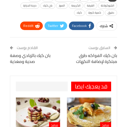
الشوكولاتة
القرفة
الكريمة
الموز
بان كيك
درجة الحرارة
دقيق
كمية كبيرة
كيك
ReddIt
Twitter
Facebook
شارك
Linkedin
Facebook Messenger
WhatsApp
Telegram
Tumblr
السابق بوست
القادم بوست
البريد الإلكتروني
بان كيك الفواكه طرق
StumbleUpon
VK
بان كيك بالزبادي وصفة
مبتكرة لإضافة النكهات
صحية ومغذية
Viber
BlackBerry
LINE
Digg
طباعة
OK.ru
Pinterest
قد يعجبك ايضا
مطبخ
مطبخ