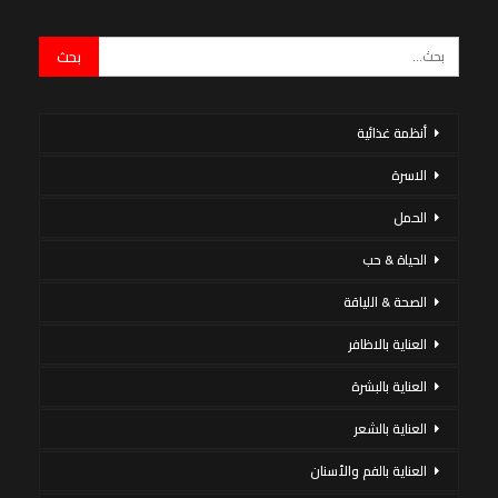
أنظمة غذائية
الاسرة
الحمل
الحياة & حب
الصحة & اللياقة
العناية بالاظافر
العناية بالبشرة
العناية بالشعر
العناية بالفم والأسنان