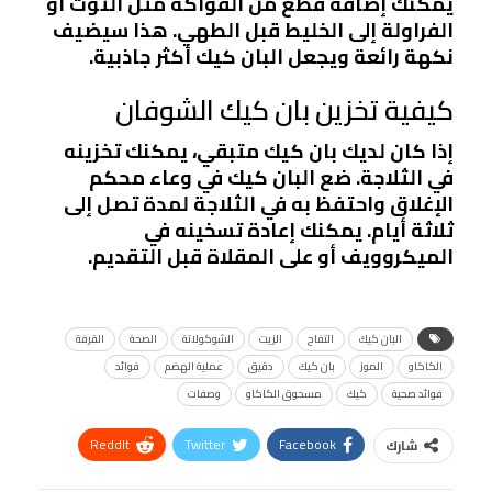
يمكنك إضافة قطع من الفواكه مثل التوت أو
الفراولة إلى الخليط قبل الطهي. هذا سيضيف
نكهة رائعة ويجعل البان كيك أكثر جاذبية.
كيفية تخزين بان كيك الشوفان
إذا كان لديك بان كيك متبقي، يمكنك تخزينه
في الثلاجة. ضع البان كيك في وعاء محكم
الإغلاق واحتفظ به في الثلاجة لمدة تصل إلى
ثلاثة أيام. يمكنك إعادة تسخينه في
الميكروويف أو على المقلاة قبل التقديم.
البان كيك
التفاح
الزيت
الشوكولاتة
الصحة
القرفة
الكاكاو
الموز
بان كيك
دقيق
عملية الهضم
فوائد
فوائد صحية
كيك
مسحوق الكاكاو
وصفات
ReddIt
Twitter
Facebook
شارك
Linkedin
Facebook Messenger