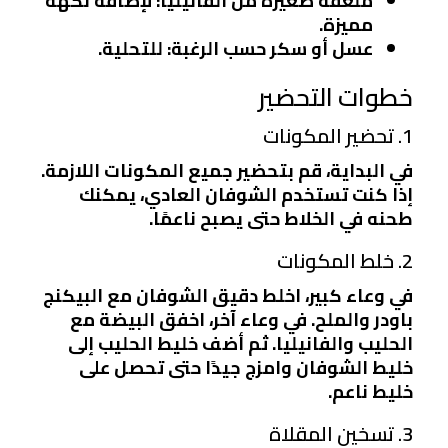
ملعقة صغيرة من الفانيليا
: لإضافة نكهة
مميزة.
عسل أو سكر حسب الرغبة
: للتحلية.
خطوات التحضير
1. تحضير المكونات
في البداية، قم بتحضير جميع المكونات اللازمة.
إذا كنت تستخدم الشوفان العادي، يمكنك
طحنه في الخلاط حتى يصبح ناعمًا.
2. خلط المكونات
في وعاء كبير، اخلط دقيق الشوفان مع البيكنج
باودر والملح. في وعاء آخر، اخفق البيضة مع
الحليب والفانيليا. ثم أضف خليط الحليب إلى
خليط الشوفان وامزج جيدًا حتى تحصل على
خليط ناعم.
3. تسخين المقلاة