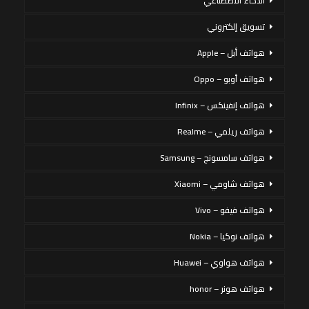
الذكاء الاصطناعي
تسويق إلكتروني
هواتف أبل – Apple
هواتف أوبو – Oppo
هواتف إنفينكس – Infinix
هواتف ريلمي – Realme
هواتف سامسونج – Samsung
هواتف شاومي – Xiaomi
هواتف فيفو – Vivo
هواتف نوكيا – Nokia
هواتف هواوي – Huawei
هواتف هونر – honor