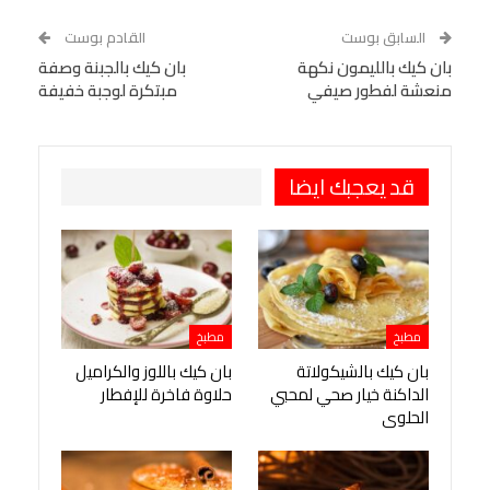
WhatsApp
Telegram
Tumblr
السابق بوست
القادم بوست
البريد الإلكتروني
بان كيك بالليمون نكهة
StumbleUpon
VK
بان كيك بالجبنة وصفة
منعشة لفطور صيفي
مبتكرة لوجبة خفيفة
Viber
BlackBerry
LINE
Digg
طباعة
OK.ru
Pinterest
قد يعجبك ايضا
مطبخ
مطبخ
بان كيك بالشيكولاتة
بان كيك باللوز والكراميل
الداكنة خيار صحي لمحبي
حلاوة فاخرة للإفطار
الحلوى