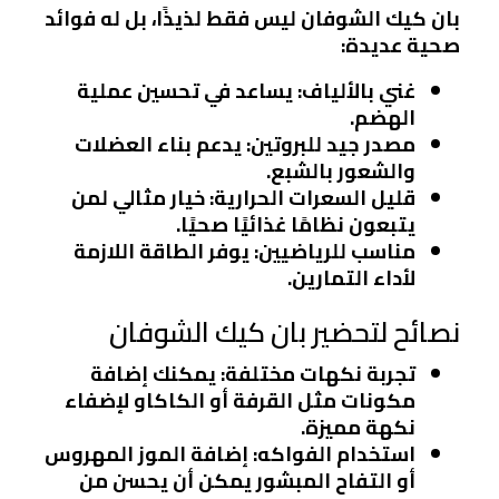
بان كيك الشوفان ليس فقط لذيذًا، بل له فوائد
صحية عديدة:
غني بالألياف
: يساعد في تحسين عملية
الهضم.
مصدر جيد للبروتين
: يدعم بناء العضلات
والشعور بالشبع.
قليل السعرات الحرارية
: خيار مثالي لمن
يتبعون نظامًا غذائيًا صحيًا.
مناسب للرياضيين
: يوفر الطاقة اللازمة
لأداء التمارين.
نصائح لتحضير بان كيك الشوفان
تجربة نكهات مختلفة
: يمكنك إضافة
مكونات مثل القرفة أو الكاكاو لإضفاء
نكهة مميزة.
استخدام الفواكه
: إضافة الموز المهروس
أو التفاح المبشور يمكن أن يحسن من