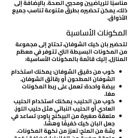
مناسبًا للرياضيين ومحبي الصحة. بالإضافة إلى
ذلك، يمكن تحضيره بطرق متنوعة تناسب جميع
الأذواق.
المكونات الأساسية
لتحضير بان كيك الشوفان، تحتاج إلى مجموعة
من المكونات البسيطة التي تتوفر في معظم
المنازل. إليك قائمة بالمكونات الأساسية:
كوب من دقيق الشوفان
: يمكنك استخدام
الشوفان المطحون أو رقائق الشوفان.
بيضة واحدة
: تعمل على ربط المكونات
معًا.
كوب من الحليب
: يمكنك استخدام الحليب
العادي أو الحليب النباتي مثل حليب اللوز.
ملعقة صغيرة من البيكنج باودر
: تساعد في
جعل البان كيك خفيفًا وهشًا.
رشة من الملح
: تعزز من نكهة المكونات.