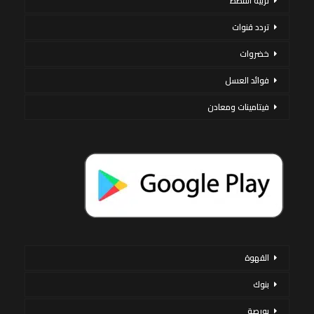
تربية القطط
تردد قنوات
خضروات
فوائد العسل
فيتامينات ومعادن
القهوة
بنوك
بورصة