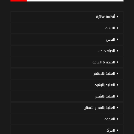
أنظمة غذائية
الاسرة
الحمل
الحياة & حب
الصحة & اللياقة
العناية بالاظافر
العناية بالبشرة
العناية بالشعر
العناية بالفم والأسنان
القهوة
المرأة