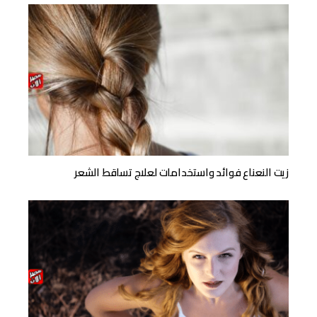
زيت النعناع فوائد واستخدامات لعلاج تساقط الشعر