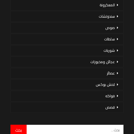
المعكرونة
سندوتشات
صوص
سلطات
شوربات
عجائن ومخبوزات
عصائر
لانش بوكس
فواكه
قصص