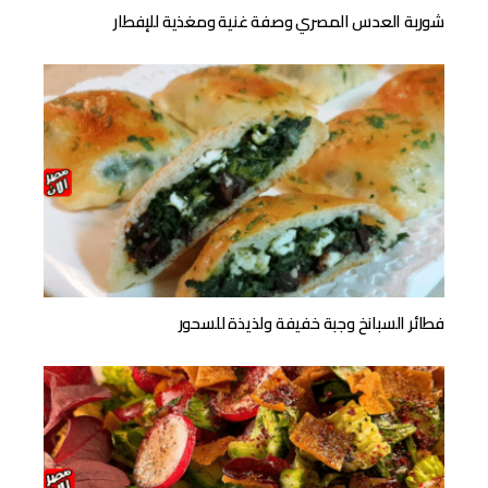
شوربة العدس المصري وصفة غنية ومغذية للإفطار
فطائر السبانخ وجبة خفيفة ولذيذة للسحور