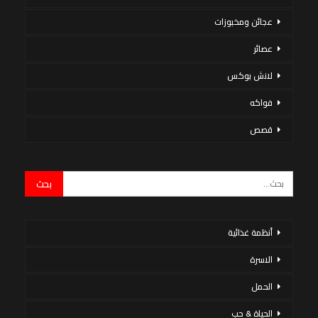
عجائن ومخبوزات
عصائر
لانش بوكس
فواكه
قصص
أنظمة غذائية
الاسرة
الحمل
الحياة & حب