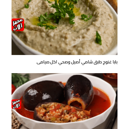
بابا غنوج طبق شامي أصيل وصحي اكل صيامى