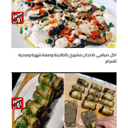
اكل صيامي باذنجان مشوي بالطحينة وصفة شهية وصحية
للصيام