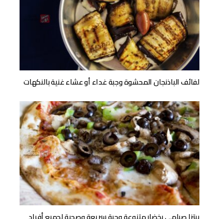
لفائف الباذنجان المحشوة وجبة غداء أو عشاء غنية بالنكهات
بيتزا صيامي بخضار متنوعة وجبة سريعة وصحية لجميع أفراد