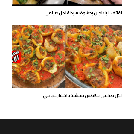
لفائف الباذنجان بحشوة بسيطة اكل صيامي
اكل صيامى بطاطس محشية بالخضار صيامي