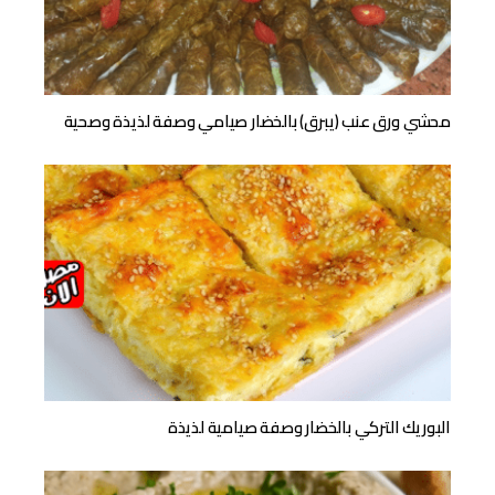
محشي ورق عنب (يبرق) بالخضار صيامي وصفة لذيذة وصحية
البوريك التركي بالخضار وصفة صيامية لذيذة