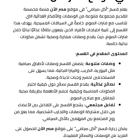
يعتبر قسم “أكل صيامي” في موقع
مصر الآن
منصة مخصصة
لتقديم مجموعة متنوعة من الوصفات والأفكار الغذائية التي
تتناسب مع فترات الصوم، خاصةً في السياقات المسيحية. يهدف هذا
القسم إلى تلبية احتياجات الأفراد الذين يتبعون نظامًا غذائيًا نباتيًا خلال
فترات الصوم، حيث يقدم وصفات مبتكرة وصحية تشمل مكونات
نباتية خالصة.
المحتوى المقدم في القسم:
وصفات متنوعة
: يتضمن القسم وصفات لأطباق صيامية
مثل البيوريه، الكريب، والبيتزا النباتية، مما يسهل على
المستخدمين تحضير وجبات لذيذة وصحية.
نصائح غذائية
: يقدم القسم نصائح حول كيفية اختيار
المكونات المناسبة وكيفية تحضير الأطعمة بطريقة صحية
تتماشى مع مبادئ الصوم.
تفاعل مجتمعي
: يشجع القسم على التفاعل بين الأعضاء
من خلال مشاركة الوصفات والتجارب الشخصية، مما يعزز من
روح المجتمع بين المهتمين بالأكل الصيامي.
يمكن زيارة قسم “أكل صيامي” على موقع
مصر الآن
للحصول على
المزيد من الوصفات والنصائح المفيدة.