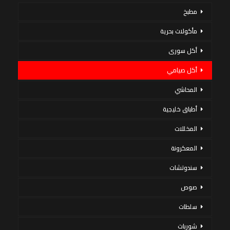
مطبخ
مأكولات بحرية
أكل سورى
أكل صيامي
المحاشي
أطباق خليجية
المخللات
المعكرونة
سندوتشات
صوص
سلطات
شوربات