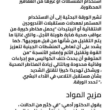
استخدام المنشطات أو غيرها من العقاقير
المحظورة.
تشير الورقة البحثية إلى أن الاستخدام
المستمر لمعدلات مستقبلات الأندروجين
الانتقائية أو الببتيدات “يحمل مخاطر كبيرة من
عواقب صحية ضارة طويلة الأجل ، والتي غالبًا ما
يتم التقليل من شأنها من قبل مروجيها”. كما
يشدد على أن تعاطي المنشطات الجينية لتعزيز
القوة وتقليل الألم وإصلاح الأنسجة “من
المتوقع أن يحدث خلف الكواليس مع إجراءات
وقائية محدودة وبالتالي زيادة المخاطر الصحية
، ويشكل تهديدًا كبيرًا للقلق الشديد
بشأن مستقبل التلاعب في الأداء البشري
،” تحدد الورقة.
مزيج المواد
يقول الدكتور آدمي: “في كثير من الحالات ،