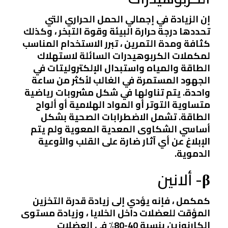
إن الزيادة في إجمالي الحمل الحراري التي
تحددها درجة حرارة البيئة وقوة التبخر ، وكذلك
كثافة ومدة التمرين ، تبرر الاستخدام المناسب
لمكملات الكربوهيدرات السائلة لاستهلاك
الطاقة والمياه واستبدال الإلكتروليتات في
الجهود المستمرة في الغالب لأكثر من ساعة
واحدة. يتم تناولها في شكل مشروبات رياضية
متساوية التوتر أو المواد الهلامية أو ألواح
الطاقة. تشمل الاضطرابات الصحية بشكل
أساسي الشكاوى المعدية المعوية ولم يتم
الإبلاغ عن أي آثار ضارة على القلب والأوعية
الدموية.
β- ألانين
كمكمل ، فإنه يؤدي إلى زيادة قدرة التخزين
المؤقت للعضلات داخل الخلايا ، وزيادة مستوى
الكارنوزين بنسبة 40-80٪ في العضلات