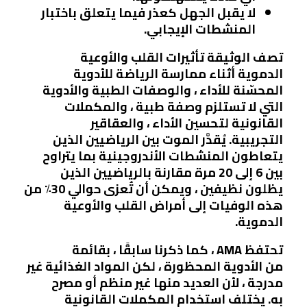
لا يقبل الجهل كعذر فيما يتعلق باختبار
المنشطات الإيجابي.
تصف الوثيقة تأثيرات القلب والأوعية
الدموية أثناء ممارسة الرياضة للأدوية
المحسّنة للأداء ، والوصفات الطبية والأدوية
التي لا تستلزم وصفة طبية ، والمكملات
القانونية لتحسين الأداء ، والعقاقير
التجريبية. يُقدَّر الموت بين الرياضيين الذين
يتعاطون المنشطات الأندروجينية بما يتراوح
بين 6 إلى 20 مرة مقارنة بالرياضيين الذين
يظلون نظيفين ، ويمكن أن تُعزى حوالي 30٪ من
هذه الوفيات إلى أمراض القلب والأوعية
الدموية.
تحتفظ AMA ، كما ذكرنا سابقًا ، بقائمة
من الأدوية المحظورة ، لكن المواد الغذائية غير
مدرجة ، لأن العديد منها غير منظم أو مصرح
به. يختلف استخدام المكملات القانونية