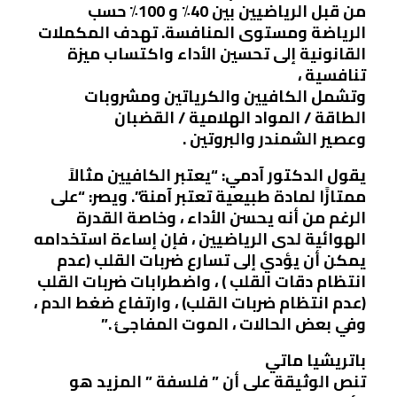
من قبل الرياضيين بين 40٪ و 100٪ حسب
الرياضة ومستوى المنافسة. تهدف المكملات
القانونية إلى تحسين الأداء واكتساب ميزة
تنافسية ،
وتشمل الكافيين والكرياتين ومشروبات
الطاقة / المواد الهلامية / القضبان
وعصير الشمندر والبروتين .
يقول الدكتور آدمي: “يعتبر الكافيين مثالاً
ممتازًا لمادة طبيعية تعتبر آمنة”. ويصر: “على
الرغم من أنه يحسن الأداء ، وخاصة القدرة
الهوائية لدى الرياضيين ، فإن إساءة استخدامه
يمكن أن يؤدي إلى تسارع ضربات القلب (عدم
انتظام دقات القلب ) ، واضطرابات ضربات القلب
(عدم انتظام ضربات القلب) ، وارتفاع ضغط الدم ،
وفي بعض الحالات ، الموت المفاجئ .”
باتريشيا ماتي
تنص الوثيقة على أن ” فلسفة ” المزيد هو