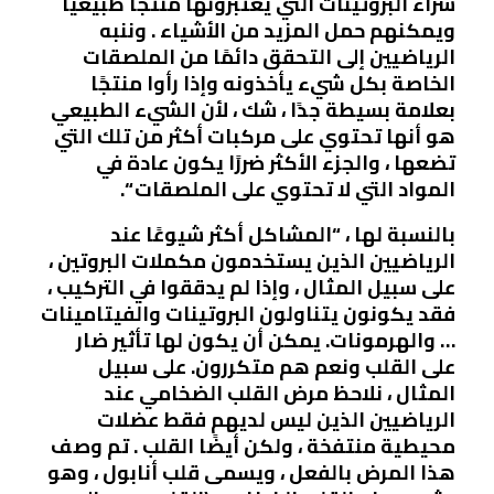
شراء البروتينات التي يعتبرونها منتجًا طبيعيًا
ويمكنهم حمل المزيد من الأشياء . وننبه
الرياضيين إلى التحقق دائمًا من الملصقات
الخاصة بكل شيء يأخذونه وإذا رأوا منتجًا
بعلامة بسيطة جدًا ، شك ، لأن الشيء الطبيعي
هو أنها تحتوي على مركبات أكثر من تلك التي
تضعها ، والجزء الأكثر ضررًا يكون عادة في
المواد التي لا تحتوي على الملصقات “.
بالنسبة لها ، “المشاكل أكثر شيوعًا عند
الرياضيين الذين يستخدمون مكملات البروتين ،
على سبيل المثال ، وإذا لم يدققوا في التركيب ،
فقد يكونون يتناولون البروتينات والفيتامينات
… والهرمونات. يمكن أن يكون لها تأثير ضار
على القلب ونعم هم متكررون. على سبيل
المثال ، نلاحظ مرض القلب الضخامي عند
الرياضيين الذين ليس لديهم فقط عضلات
محيطية منتفخة ، ولكن أيضًا القلب . تم وصف
هذا المرض بالفعل ، ويسمى قلب أنابول ، وهو