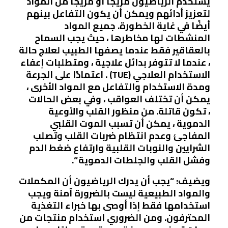
يستخدم الرياضيون مزيجًا أو مزيجًا من المواد
لتعزيز أدائهم ويمكن أن يكون التفاعل بينهم
أيضًا في غاية الخطورة. جميع المواد
المنشطات لها مخاطرها ، حيث يجب السماح
بالعقاقير فقط عندما يصفها الطبيب لعلاج حالة
، عندما لا تتوفر بدائل علاجية ، ومتطلبات إعفاء
الاستخدام العلاجي (TUE) . اعتمادًا على الجرعة
ومدة الاستخدام والتفاعل مع المواد الأخرى ،
يمكن أن تختلف العواقب ، وفي بعض الحالات
، تكون قاتلة. من منظور القلب والأوعية
الدموية ، يمكن أن تسبب الموت القلبي
المفاجئ وعدم انتظام ضربات القلب وتصلب
الشرايين والنوبات القلبية وارتفاع ضغط الدم
وفشل القلب والجلطات الدموية “.
ويضيف: “يجب أن يدرك الرياضيون أن المكملات
والمواد الطبيعية ليست بالضرورة آمنة ويجب
استخدامها فقط إذا أوصى بها خبراء التغذية
المحترفون. ومن الضروري استخدام منتجات من