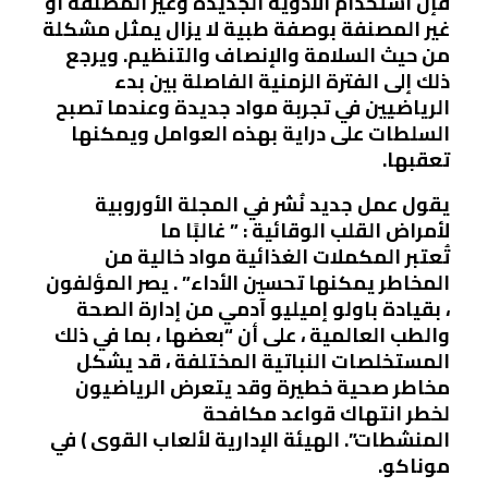
فإن استخدام الأدوية الجديدة وغير المصنفة أو
غير المصنفة بوصفة طبية لا يزال يمثل مشكلة
من حيث السلامة والإنصاف والتنظيم. ويرجع
ذلك إلى الفترة الزمنية الفاصلة بين بدء
الرياضيين في تجربة مواد جديدة وعندما تصبح
السلطات على دراية بهذه العوامل ويمكنها
تعقبها.
يقول عمل جديد نُشر في المجلة الأوروبية
لأمراض القلب الوقائية : ” غالبًا ما
تُعتبر المكملات الغذائية مواد خالية من
المخاطر يمكنها تحسين الأداء” . يصر المؤلفون
، بقيادة باولو إميليو آدمي من إدارة الصحة
والطب العالمية ، على أن “بعضها ، بما في ذلك
المستخلصات النباتية المختلفة ، قد يشكل
مخاطر صحية خطيرة وقد يتعرض الرياضيون
لخطر انتهاك قواعد مكافحة
المنشطات”. الهيئة الإدارية لألعاب القوى ) في
موناكو.