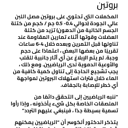
بروتين
المكملات التي تحتوي على بروتين مصل اللبن
عالي الجودة (حوالي 0.4- 0.5 جم / كجم من كتلة
الجسم الخالية من الدهون) تزيد من كتلة
العضلات وقوتها أثناء تمارين المقاومة عند
تناولها قبل التمرين وبعده خلال 4-6 ساعات
تقريبًا من بعضها البعض ، اعتمادًا على حجم
وجبة. لم يتم الإبلاغ عن أي آثار جانبية للقلب
والأوعية الدموية لدى الرياضيين. ومع ذلك ،
يجب تشجيع الحاجة إلى تناول كمية كافية من
الماء خلال فترات استهلاك البروتين لمواجهة
أي خطر للإصابة بالجفاف.
“ننبه الرياضيين إلى التحقق دائمًا من
الملصقات الخاصة بكل شيء يأخذونه ، وإذا رأوا
تسمية بسيطة جدًا ، فينبغي عليهم التردد”
يتذكر الدكتور ألكوسر أن “الرياضيين يمكنهم