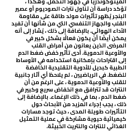
الميتوكوندريا في جهود التحمل. وهكذا ،
تؤكد دراسة أن تناول نترات الصوديوم أو عصير
البنجر يُظهر تأثيرات مولد طاقة على مقاومة
القلب والجهاز التنفسي التي من شأنها أن تفيد
الأداء الهوائي. بالإضافة إلى ذلك ، يُشار إلى أنه
يمكن أيضًا أن يكون فعالًا بشكل كبير في
المرضى الذين يعانون من أمراض القلب
والأوعية الدموية. أدى تأثير خفض ضغط الدم
إلى اقتراحات بإمكانية استخدامه في الأوساط
الطبية كبديل للأدوية التقليدية الخافضة
للضغط. في الرياضيين ، لم يلاحظ أي آثار جانبية
للقلب والأوعية الدموية ، على الرغم من أن
النترات قد تترافق مع انخفاض سريع وكبير في
ضغط الدم ، بما في ذلك الإغماء. بالإضافة إلى
ذلك ، يجب إجراء المزيد من الأبحاث حول
التأثيرات طويلة المدى ، حيث توجد مسارات
كيميائية حيوية مشتركة في عملية التمثيل
الغذائي للنترات والنتريت الخبيثة.