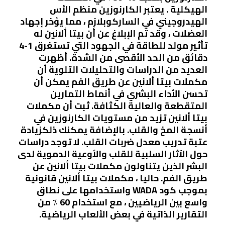
الهيكلية . يعتبر الكارنوزين منظم الأس
الهيدروجيني في الساركوبلازم ، مما يؤخر إجهاد
العضلات ، وقد تم الإبلاغ عن أن بيتا ألانين له
تأثير مولد للطاقة في الجهود التي تستغرق 1-4
دقائق من الحد الأقصى من الشدة. أظهرت
العديد من الدراسات والتحليلات التلوية أن
مكملات بيتا ألانين عن طريق الفم يمكن أن
تحسن الأداء البشري في أنماط التمارين
المتقطعة والعالية الكثافة. ثبت أن مكملات
بيتا ألانين تزيد من مستويات الكارنوزين في
أنسجة المخ والقلب. بالإضافة يمكنك ذلكزيادة
عتبة تدريب معدل ضربات القلب. لا توجد دراسات
حول الآثار السلبية للقلب والأوعية الدموية لدى
البشر الذين يتناولون مكملات بيتا ألانين عن
طريق الفم. حاليًا ، مكملات بيتا ألانين قانونية
بموجب كود WADA واستخدامها على نطاق
واسع بين الرياضيين ، مع استخدام 60 ٪ من
التقارير الذاتية في بعض الألعاب الرياضية.