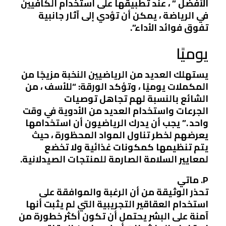
الأفضل ” ، عند تطبيقها على استخدام الكافيين
في الرياضة ، يمكن أن تؤدي إلى آثار جانبية
تفوق فوائد الأداء”.
يوميًا
يستهلك العديد من الرياضيين النخبة مزيجًا من
المكملات يوميًا ، وتؤكد الورقة: “للأسف ، من
الشائع بالنسبة لهم تجاهل توصيات
الجرعات واستخدام العديد من الأدوية في وقت
واحد .” يجب أن يدرك الرياضيون أن استخدامها
يعرضهم لخطر تناول المواد المحظورة ، حيث
يتم تنظيمها كمكونات غذائية ولا تخضع
لمعايير السلامة الصارمة للمنتجات الصيدلانية.
P. ماتي
تحذر الوثيقة من أن الرغبة والموافقة على
استخدام العقاقير التجريبية التي لم يثبت أنها
آمنة على البشر يحتمل أن تكون أكثر خطورة من