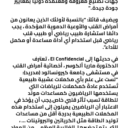
جهات تصنيع معروفة ومعتمدة دوليًا بمعايير
جودة جيدة .”
ويضيف قائلاً: “بالنسبة لأولئك الذين يعانون من
أمراض القلب والأوعية الدموية المؤكدة ، يجب
دائمًا استشارة طبيب رياضي أو طبيب قلب
رياضي قبل استخدام أي أداة مساعدة أو مكمل
للأداء”.
في حديثها إلى El Confidencial ، تعترف
الدكتورة ماريا ألكوسر ، أخصائية أمراض القلب
في مستشفى جامعة كيرونسالود (مدريد):
“لست على علم بأي مكملات عشبية طبيعية
تُستخدم عادةً كمكملات للرياضات التي
يستخدمها الرياضيون كمساعدات مولد
للطاقة تسبب تأثر قلبي خاص.يجب أن يؤخذ في
الاعتبار أن الرياضيين يميلون إلى استخدام هذه
المكملات الطبيعية بدرجة أقل من مساعدات
توليد الطاقة مثل الكرياتين والبروتينات … ،
التي يتم تحضيرها. الغالبية العظمى من المواد