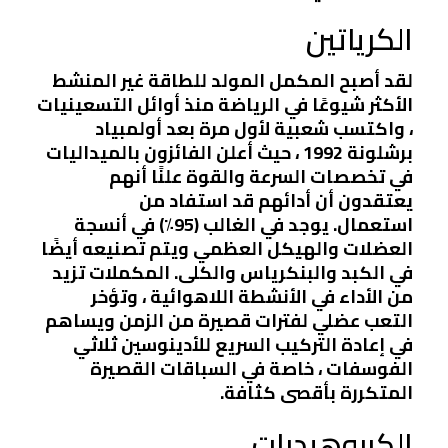
الكرياتين
لقد أصبح المكمل المولد للطاقة غير المنشط
الأكثر شيوعًا في الرياضة منذ أوائل التسعينيات
، واكتسب شعبية لأول مرة بعد أولمبياد
برشلونة 1992 ، حيث أعلن الفائزون بالميداليات
في تخصصات السرعة والقوة علنًا أنهم
يعتقدون أن أدائهم قد استفاد من
استعمال. يوجد في الغالب (95٪) في أنسجة
العضلات والهيكل العظمي ويتم تصنيعه أيضًا
في الكبد والبنكرياس والكلى. المكملات تزيد
من الأداء في الأنشطة اللاهوائية ، وتؤخر
التعب عضلي لفترات قصيرة من الزمن ويساهم
في إعادة التركيب السريع للأدينوسين ثلاثي
الفوسفات ، خاصة في السباقات القصيرة
المتكررة بأقصى كثافة.
الكربوهيدرات