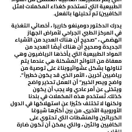
الطبيعية التي تستخدم كغذاء المكملات (مثل
الكافيين) تم تحليلها بالفعل.
يدرك الدكتور دومينغو كاريرا ، أخصائي التغذية
في المركز الطبي الجراحي لأمراض الجهاز
الهضمي ، “صحيح أن هناك العديد من الأشياء
الجديدة وصحيح أن هناك أيضًا العديد من
المواد الطبيعية التي يأخذها الرياضيون وهي
معفاة من اللوائح المشكلة هي عندما يتم
تناولها بشكل عشوائيوبناءً على توصية من
رياضيين آخرين ، الأمر الذي قد يكون خطيراً “.
واضح ويصر الخبير” أن العمل تحذير واضح
ويتخلى عن أمر عادي ولا يجب أن يكون
كذلك. تُستخدم هذه المكملات في بلدنا
ولكنها لا تختلف كثيرًا عن استهلاكها في الدول
الأوروبية الأخرى. من بين أكثرها شيوعًا
الكرياتين والمنشطات التي تحتوي على
الكافيين والثين ، والتي يمكن أن تكون ضارة
للقلب.