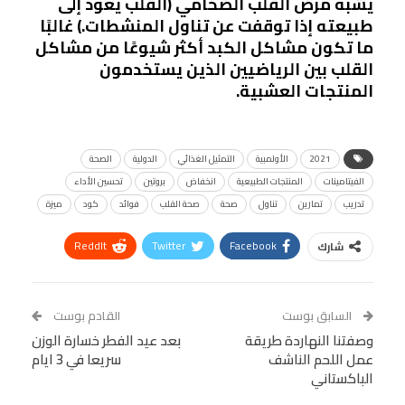
يشبه مرض القلب الضخامي (القلب يعود إلى
طبيعته إذا توقفت عن تناول المنشطات.) غالبًا
ما تكون مشاكل الكبد أكثر شيوعًا من مشاكل
القلب بين الرياضيين الذين يستخدمون
المنتجات العشبية.
2021
الأولمبية
التمثيل الغذائي
الدولية
الصحة
الفيتامينات
المنتجات الطبيعية
انخفاض
بروتين
تحسين الأداء
تدريب
تمارين
تناول
صحة
صحة القلب
فوائد
كود
ميزة
ReddIt
Twitter
Facebook
شارك
Linkedin
Facebook Messenger
WhatsApp
Telegram
Tumblr
السابق بوست
القادم بوست
البريد الإلكتروني
وصفتنا النهاردة طريقة
StumbleUpon
VK
بعد عيد الفطر خسارة الوزن
عمل اللحم الناشف
سريعا في 3 ايام
Viber
BlackBerry
LINE
Digg
الباكستاني
طباعة
OK.ru
Pinterest