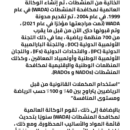
الخالية من المنشطات ، تم إنشاء الوكالة
العالمية لمكافحة المنشطات (WADA) في عام
1999. في عام 2004 ، تم تقديم مدونة
WADA (تمت مراجعتها مؤخرًا في عام 2021) ،
وتم قبولها حتى الآن من قبل ما يقرب
من 700 منظمة رياضية ، بما في ذلك اللجنة
الأولمبية الدولية (IOC) ، واللجنة البارالمبية
الدولية (IPC) ، والاتحادات الدولية (IFs) ، واللجان
الأولمبية الوطنية وأولمبياد المعاقين ، وكذلك
المنظمات الوطنية والإقليمية لمكافحة
المنشطات (NADOs و RADOs).
“استخدام المكملات القانونية من قبل
الرياضيين يتراوح بين 40٪ و 100٪ حسب الرياضة
ومستوى المنافسة”
بالإضافة إلى ذلك ، تقوم الوكالة العالمية
لمكافحة المنشطات (WADA) سنويًا بتحديث
قائمة المواد والأساليب المحظورة. ومع ذلك ،