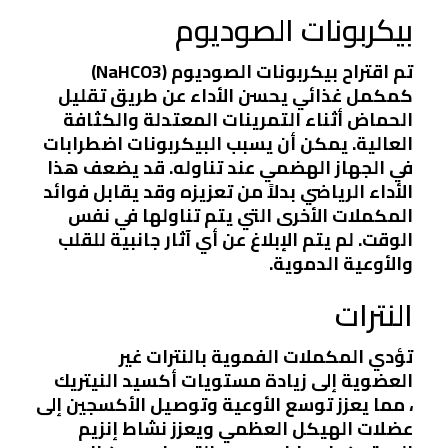
بيكربونات الصوديوم
تم اقتراح بيكربونات الصوديوم (NaHCO3)
كمكمل غذائي يحسن الأداء عن طريق تقليل
الحماض أثناء التمرينات المعتدلة والكثافة
العالية. يمكن أن يسبب البيكربونات اضطرابات
في الجهاز الهضمي عند تناوله. قد يضعف هذا
الأداء الرياضي بدلاً من تعزيزه وقد يقابل فوائد
المكملات الأخرى التي يتم تناولها في نفس
الوقت. لم يتم الإبلاغ عن أي آثار جانبية للقلب
والأوعية الدموية.
النترات
تؤدي المكملات الفموية بالنترات غير
العضوية إلى زيادة مستويات أكسيد النيتريك
، مما يعزز توسع الأوعية وتوصيل الأكسجين إلى
عضلات الهيكل العظمي ويعزز نشاط إنزيم