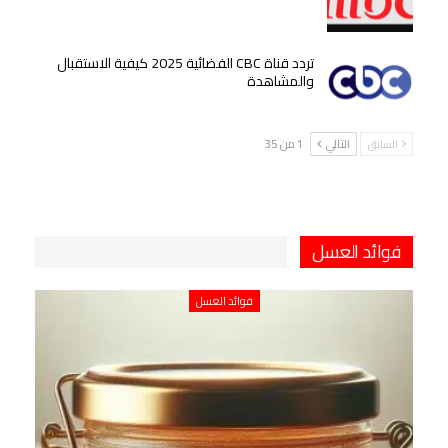
تردد قناة CBC الفضائية 2025 كيفية الاستقبال
والمشاهدة
السابق
التالي
1 من 35
فوائد العسل
فوائد العسل