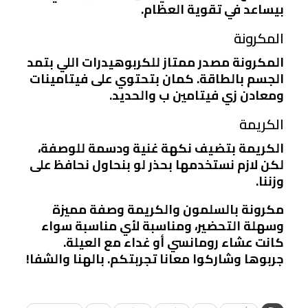
بيساعد في تقوية العظام.
المكرونة
المكرونة مصدر ممتاز للكربوهيدرات اللي بتمد
الجسم بالطاقة. كمان بتحتوي على فيتامينات
ومعادن زي فيتامين ب والحديد.
الكريمة
الكريمة بتضيف نكهة غنية ودسمة للوصفة،
لكن لازم نستخدمها بحذر لو بنحاول نحافظ على
وزننا.
مكرونة بالسلمون والكريمة وصفة مميزة
وسهلة التحضير، ومناسبة لأي مناسبة سواء
كانت عشاء رومانسي أو غداء مع العيلة.
جربوها وشاركوا معانا تجربتكم. بالهنا والشفا!