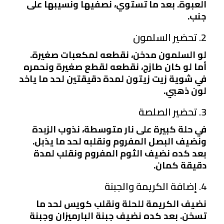
العبوة. بعد ما تستوي، نصفيها ونسيبها على
جنب.
2. تحضير السلمون
لو السلمون مدخن، نقطعه لمكعبات صغيرة.
أما لو كان طازج، نقطعه لقطع صغيرة ونحمره
في شوية زيت زيتون لمدة دقيقتين لحد ما ياخد
لون ذهبي.
3. تحضير الصلصة
في حلة كبيرة على نار متوسطة، نذوب الزبدة
ونضيف البصل المفروم ونقلبه لحد ما يذبل.
بعد كده نضيف الثوم المفروم ونقلب لمدة
دقيقة كمان.
4. إضافة الكريمة والجبنة
نضيف الكريمة للحلة ونقلب كويس لحد ما
تسخن. بعد كده نضيف جبنة البارميزان وجبنة