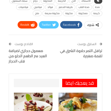
الأسماك
الان
الكريمة
المكرونة
جرام
سمك السلمون
صحة
صحة القلب
طريقة التحضير
فوائد
فيتامين
فيتامينات
كريمة
معكرونة
مكرونة
مكرونة سريعة
ملح
ReddIt
Twitter
Facebook
شارك
Linkedin
Facebook Messenger
WhatsApp
Telegram
Tumblr
السابق بوست
القادم بوست
البريد الإلكتروني
ترافل التمر حلاوة الشرق في
StumbleUpon
VK
معمول حجازي لضيافة
لقمة صغيرة
العيد سر الطعم الحلو من
Viber
BlackBerry
LINE
Digg
قلب الحجاز
طباعة
OK.ru
Pinterest
قد يعجبك ايضا