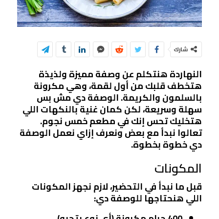
شارك
النهاردة هنتكلم عن وصفة مميزة ولذيذة
هتخطف قلبك من أول لقمة، وهي مكرونة
بالسلمون والكريمة. الوصفة دي مش بس
سهلة وسريعة، لكن كمان غنية بالنكهات اللي
هتخليك تحس إنك في مطعم خمس نجوم.
تعالوا نبدأ مع بعض ونعرف إزاي نعمل الوصفة
دي خطوة بخطوة.
المكونات
قبل ما نبدأ في التحضير، لازم نجهز المكونات
اللي هنحتاجها للوصفة دي:
400 جرام مكرونة (أي نوع بتحبه)