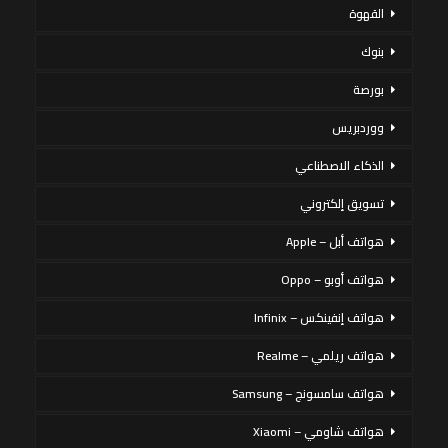
القهوة
بنوك
بورصة
ووردبريس
الذكاء الاصطناعي
تسويق إلكتروني
هواتف أبل – Apple
هواتف أوبو – Oppo
هواتف إنفينكس – Infinix
هواتف ريلمي – Realme
هواتف سامسونج – Samsung
هواتف شاومي – Xiaomi