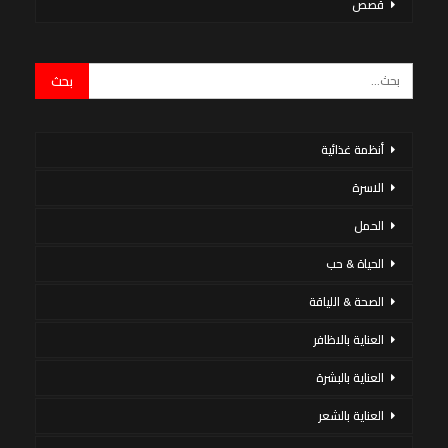
قصص
أنظمة غذائية
الاسرة
الحمل
الحياة & حب
الصحة & اللياقة
العناية بالاظافر
العناية بالبشرة
العناية بالشعر