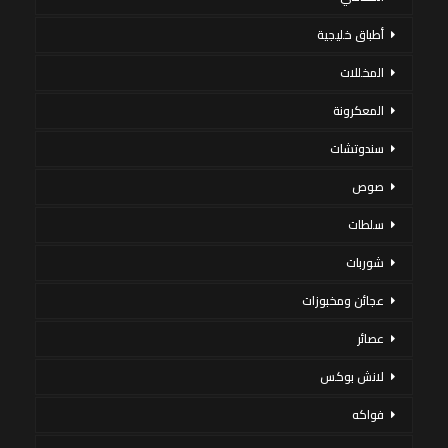
أطباق خليجية
المخللات
المعكرونة
سندوتشات
صوص
سلطات
شوربات
عجائن ومخبوزات
عصائر
لانش بوكس
فواكه