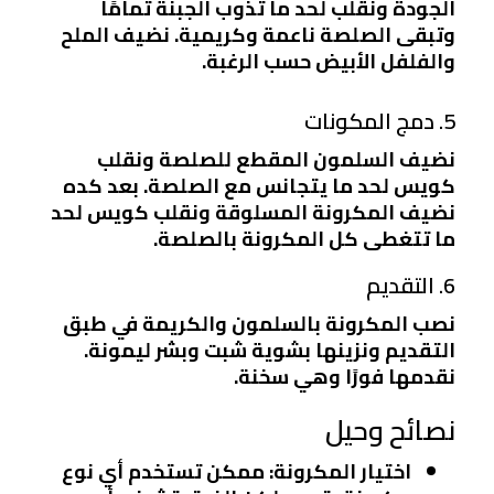
الجودة ونقلب لحد ما تذوب الجبنة تمامًا
وتبقى الصلصة ناعمة وكريمية. نضيف الملح
والفلفل الأبيض حسب الرغبة.
5. دمج المكونات
نضيف السلمون المقطع للصلصة ونقلب
كويس لحد ما يتجانس مع الصلصة. بعد كده
نضيف المكرونة المسلوقة ونقلب كويس لحد
ما تتغطى كل المكرونة بالصلصة.
6. التقديم
نصب المكرونة بالسلمون والكريمة في طبق
التقديم ونزينها بشوية شبت وبشر ليمونة.
نقدمها فورًا وهي سخنة.
نصائح وحيل
اختيار المكرونة
: ممكن تستخدم أي نوع