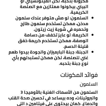
مكرونة بتحبه، لكن الفيتوتشيني أو
البيني بيكونوا ممتازين مع الصلصة
الكريمية.
السلمون
: لو مش متوفر عندك سلمون
مدخن، ممكن تستخدم سلمون طازج
وتحمره في شوية زيت زيتون.
الكريمة
: لو عايز تخفف من دسامة
الوصفة، ممكن تستخدم كريمة خفق
قليلة الدسم.
الجبنة
: جبنة البارميزان والجودة بيدوا طعم
غني للصلصة، لكن ممكن تستبدلهم بأي
نوع جبنة بتحبه.
فوائد المكونات
السلمون
السلمون من الأسماك الغنية بالأوميجا 3
والبروتينات، وده بيساعد في تحسين صحة القلب
والدماغ. كمان بيحتوي على فيتامين د اللي