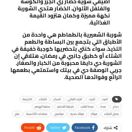
أضيفي شوية خضار زي الجزر والكوسة
والفلفل الألوان. الخضار هتدي الشوربة
نكهة مميزة وكمان هتزود القيمة
الغذائية.
شوربة الشعيرية بالطماطم هي واحدة من
الأطباق اللي بتجمع بين البساطة والطعم
اللذيذ. سواء كنتي بتحضريها كوجبة خفيفة في
الشتاء أو كطبق جانبي في رمضان، هتلاقي إن
الشوربة دي دايمًا محبوبة من الكبار والصغار.
جربي الوصفة دي في بيتك واستمتعي بطعمها
الرائع وفوائدها الصحية.
البيت
الزيت
الزيت النباتي
السكر
الشتاء
الكريمة
دجاج
صحة
صحة القلب
طريقة التحضير
عملية الهضم
فصل الشتاء
فوائد
فوائد صحية
فيتامين
مضادات الأكسدة
ملح
ReddIt
Twitter
Facebook
شارك