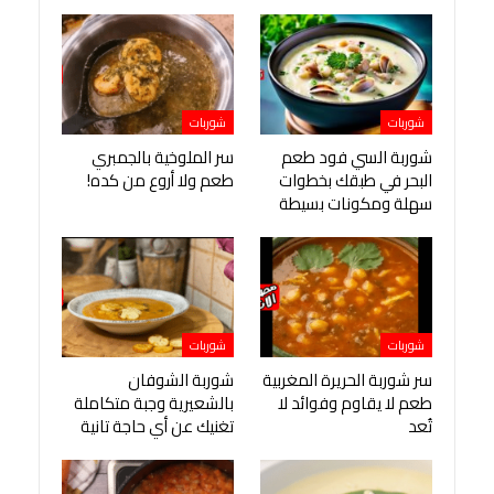
شوربات
شوربات
شوربة السي فود طعم
سر الملوخية بالجمبري
البحر في طبقك بخطوات
طعم ولا أروع من كده!
سهلة ومكونات بسيطة
شوربات
شوربات
سر شوربة الحريرة المغربية
شوربة الشوفان
طعم لا يقاوم وفوائد لا
بالشعيرية وجبة متكاملة
تُعد
تغنيك عن أي حاجة تانية