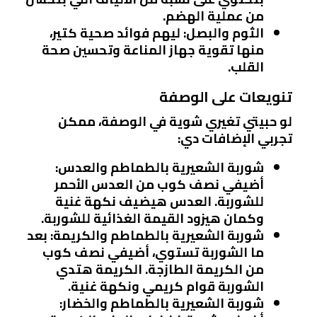
من عملية الهضم.
الثوم والبصل
: ليهم فوائد صحية كتير،
منها تقوية جهاز المناعة وتحسين صحة
القلب.
تنويعات على الوصفة
لو حبيتي تغيري شوية في الوصفة، ممكن
تجربي الإضافات دي:
شوربة الشعيرية بالطماطم والعدس
:
أضيفي نصف كوب من العدس الأحمر
للشوربة. العدس هيضيف نكهة غنية
وكمان هيزود القيمة الغذائية للشوربة.
شوربة الشعيرية بالطماطم والكريمة
: بعد
ما الشوربة تستوي، أضيفي نصف كوب
من الكريمة الطازجة. الكريمة هتدي
الشوربة قوام كريمي ونكهة غنية.
شوربة الشعيرية بالطماطم والخضار
: