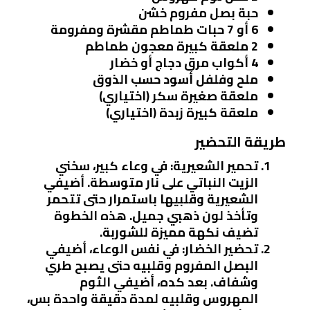
حبة بصل مفروم خشن
6 أو 7 حبات طماطم مقشرة ومفرومة
2 ملعقة كبيرة معجون طماطم
4 أكواب مرق دجاج أو خضار
ملح وفلفل أسود حسب الذوق
ملعقة صغيرة سكر (اختياري)
ملعقة كبيرة زبدة (اختياري)
طريقة التحضير
تحمير الشعيرية
: في وعاء كبير، سخني
الزيت النباتي على نار متوسطة. أضيفي
الشعيرية وقلبيها باستمرار حتى تتحمر
وتأخذ لون ذهبي جميل. هذه الخطوة
تضيف نكهة مميزة للشوربة.
تحضير الخضار
: في نفس الوعاء، أضيفي
البصل المفروم وقلبيه حتى يصبح طري
وشفاف. بعد كده، أضيفي الثوم
المهروس وقلبيه لمدة دقيقة واحدة بس،