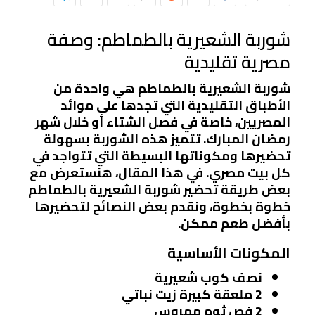
شوربة الشعيرية بالطماطم: وصفة
مصرية تقليدية
شوربة الشعيرية بالطماطم هي واحدة من
الأطباق التقليدية التي تجدها على موائد
المصريين، خاصة في فصل الشتاء أو خلال شهر
رمضان المبارك. تتميز هذه الشوربة بسهولة
تحضيرها ومكوناتها البسيطة التي تتواجد في
كل بيت مصري. في هذا المقال، هنستعرض مع
بعض طريقة تحضير شوربة الشعيرية بالطماطم
خطوة بخطوة، ونقدم بعض النصائح لتحضيرها
بأفضل طعم ممكن.
المكونات الأساسية
نصف كوب شعيرية
2 ملعقة كبيرة زيت نباتي
2 فص ثوم مهروس