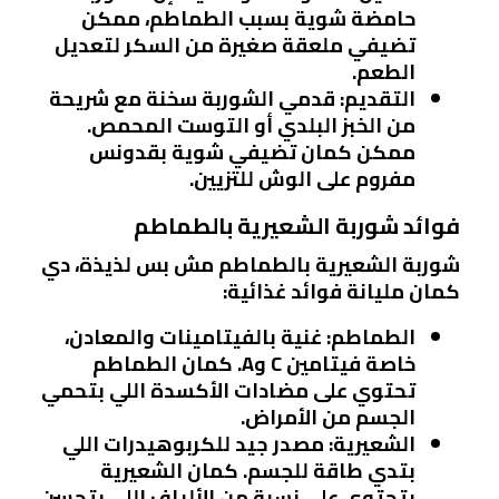
حامضة شوية بسبب الطماطم، ممكن
تضيفي ملعقة صغيرة من السكر لتعديل
الطعم.
التقديم
: قدمي الشوربة سخنة مع شريحة
من الخبز البلدي أو التوست المحمص.
ممكن كمان تضيفي شوية بقدونس
مفروم على الوش للتزيين.
فوائد شوربة الشعيرية بالطماطم
شوربة الشعيرية بالطماطم مش بس لذيذة، دي
كمان مليانة فوائد غذائية:
الطماطم
: غنية بالفيتامينات والمعادن،
خاصة فيتامين C وA. كمان الطماطم
تحتوي على مضادات الأكسدة اللي بتحمي
الجسم من الأمراض.
الشعيرية
: مصدر جيد للكربوهيدرات اللي
بتدي طاقة للجسم. كمان الشعيرية
بتحتوي على نسبة من الألياف اللي بتحسن