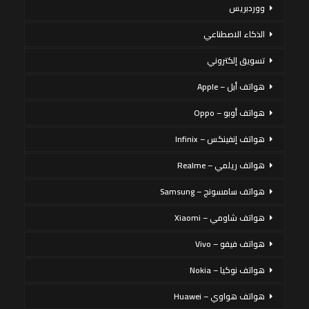
ووردبريس
الذكاء الاصطناعي
تسويق إلكتروني
هواتف أبل – Apple
هواتف أوبو – Oppo
هواتف إنفينكس – Infinix
هواتف ريلمي – Realme
هواتف سامسونج – Samsung
هواتف شاومي – Xiaomi
هواتف فيفو – Vivo
هواتف نوكيا – Nokia
هواتف هواوي – Huawei