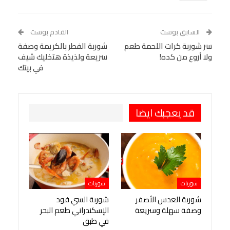
Linkedin
Facebook Messenger
WhatsApp
Telegram
Tumblr
السابق بوست
القادم بوست
البريد الإلكتروني
سر شوربة كرات اللحمة طعم
StumbleUpon
VK
شوربة الفطر بالكريمة وصفة
ولا أروع من كده!
سريعة ولذيذة هتخليك شيف
Viber
BlackBerry
LINE
Digg
في بيتك
طباعة
OK.ru
Pinterest
قد يعجبك ايضا
شوربات
شوربات
شوربة العدس الأصفر
شوربة السي فود
وصفة سهلة وسريعة
الإسكندراني طعم البحر
في طبق