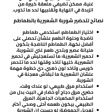
غنية، ممكن تضيفي ملعقة كبيرة من
الزبدة في النهاية وتقلبيها لحد ما تذوب.
نصائح لتحضير شوربة الشعيرية بالطماطم
اختيار الطماطم
: استخدمي طماطم
ناضجة وحلوة الطعم علشان تحصلي على
أفضل نكهة. الطماطم الناضجة بتكون
مليانة عصير وبتدي طعم غني للشوربة.
تحمير الشعيرية
: ما تستعجليش في تحمير
الشعيرية. خليها تاخد وقتها لحد ما تتحمر
كويس وتاخد لون ذهبي. دي خطوة مهمة
علشان الشعيرية ما تبقاش معجنة في
الشوربة.
استخدام مرق طبيعي
: لو عندك وقت،
حضري مرق دجاج أو خضار في البيت بدل من
استخدام المكعبات الجاهزة. المرق
الطبيعي بيكون طعمه أحلى وصحي أكتر.
تعديل الحموضة
: لو حسيت إن الشوربة