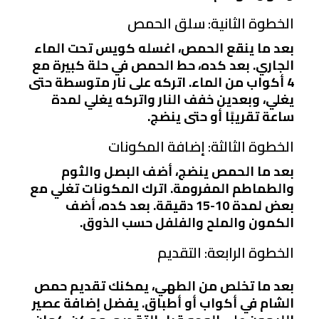
الخطوة الثانية: سلق الحمص
بعد ما ينقع الحمص، اغسله كويس تحت الماء
الجاري. بعد كده، حط الحمص في حلة كبيرة مع
4 أكواب من الماء. اتركه على نار متوسطة حتى
يغلي، وبعدين خفف النار واتركه يغلي لمدة
ساعة تقريبًا أو حتى ينضج.
الخطوة الثالثة: إضافة المكونات
بعد ما الحمص ينضج، أضف البصل والثوم
والطماطم المفرومة. اترك المكونات تغلي مع
بعض لمدة 10-15 دقيقة. بعد كده، أضف
الكمون والملح والفلفل حسب الذوق.
الخطوة الرابعة: التقديم
بعد ما تخلص من الطهي، يمكنك تقديم حمص
الشام في أكواب أو أطباق. يفضل إضافة عصير