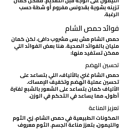
الليمون على الوجه قبل التقديم. ممكن كمان
تزينه بشوية بقدونس مفروم أو شطة حسب
الرغبة.
فوائد حمص الشام
حمص الشام مش بس مشروب دافئ، لكن كمان
مليان بالفوائد الصحية. هنا بعض الفوائد اللي
ممكن تستفيد منها:
تحسين الهضم
حمص الشام غني بالألياف، اللي بتساعد على
تحسين عملية الهضم وتخفيف الإمساك.
الألياف كمان بتساعد على الشعور بالشبع لفترة
أطول، مما يساعد في التحكم في الوزن.
تعزيز المناعة
المكونات الطبيعية في حمص الشام، زي الثوم
والليمون، بتعزز مناعة الجسم. الثوم معروف