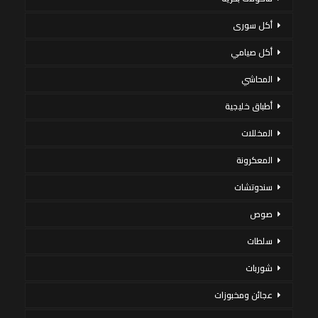
أكل سورى
أكل صيامي
المحاشي
أطباق خليجية
المخللات
المعكرونة
سندوتشات
صوص
سلطات
شوربات
عجائن ومخبوزات