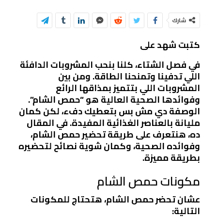
شارك
كتبت شهد على
في فصل الشتاء، كلنا بنحب المشروبات الدافئة
اللي تدفينا وتمنحنا الطاقة. ومن بين
المشروبات اللي بتتميز بمذاقها الرائع
وفوائدها الصحية العالية هو “حمص الشام”.
الوصفة دي مش بس بتعطيك دفء، لكن كمان
مليانة بالعناصر الغذائية المفيدة. في المقال
ده، هنتعرف على طريقة تحضير حمص الشام،
وفوائده الصحية، وكمان شوية نصائح لتحضيره
بطريقة مميزة.
مكونات حمص الشام
عشان تحضر حمص الشام، هتحتاج للمكونات
التالية: