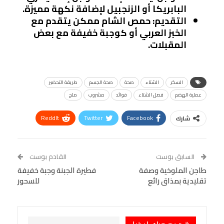
البابريكا أو الزنجبيل لإضافة نكهة مميزة.
التقديم
: حمص الشام ممكن يتقدم مع
الخبز العربي أو كوجبة خفيفة مع بعض
المقبلات.
السكر
الشتاء
صحة
صحة الجسم
طريقة التحضير
عملية الهضم
فصل الشتاء
فوائد
مشروب
ملح
ReddIt
Twitter
Facebook
شارك
Linkedin
Facebook Messenger
WhatsApp
Telegram
Tumblr
السابق بوست
القادم بوست
البريد الإلكتروني
طاجن الملوخية وصفة
StumbleUpon
VK
فطيرة الجبنة وجبة خفيفة
تقليدية بمذاق رائع
للسحور
Viber
BlackBerry
LINE
Digg
طباعة
OK.ru
Pinterest