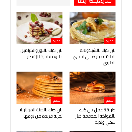
قد يعجبك ايضا
مطبخ
مطبخ
بان كيك بالشيكولاتة
بان كيك باللوز والكراميل
الداكنة خيار صحي لمحبي
حلاوة فاخرة للإفطار
الحلوى
مطبخ
مطبخ
طريقة عمل بان كيك
بان كيك بالجبنة الموزاريلا
بالفواكه المجففة خيار
تجربة فريدة من نوعها
صحي ولذيذ