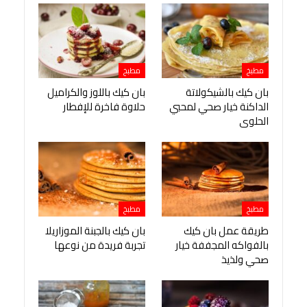
مطبخ
مطبخ
بان كيك بالشيكولاتة
بان كيك باللوز والكراميل
الداكنة خيار صحي لمحبي
حلاوة فاخرة للإفطار
الحلوى
مطبخ
مطبخ
طريقة عمل بان كيك
بان كيك بالجبنة الموزاريلا
بالفواكه المجففة خيار
تجربة فريدة من نوعها
صحي ولذيذ