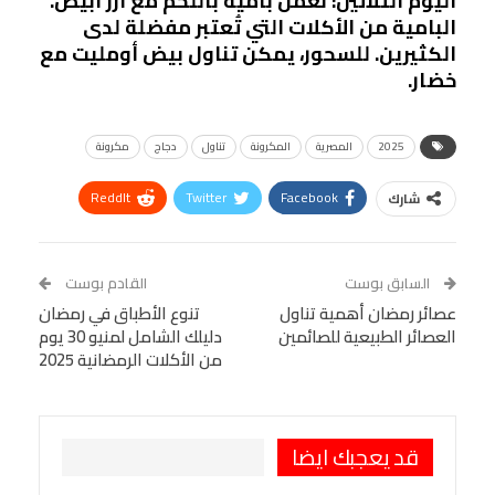
اليوم الثلاثين: نعمل بامية باللحم مع أرز أبيض.
البامية من الأكلات التي تُعتبر مفضلة لدى
الكثيرين. للسحور، يمكن تناول بيض أومليت مع
خضار.
2025
المصرية
المكرونة
تناول
دجاج
مكرونة
ReddIt
Twitter
Facebook
شارك
Linkedin
Facebook Messenger
WhatsApp
Telegram
Tumblr
السابق بوست
القادم بوست
البريد الإلكتروني
عصائر رمضان أهمية تناول
StumbleUpon
VK
تنوع الأطباق في رمضان
العصائر الطبيعية للصائمين
دليلك الشامل لمنيو 30 يوم
Viber
BlackBerry
LINE
Digg
من الأكلات الرمضانية 2025
طباعة
OK.ru
Pinterest
قد يعجبك ايضا