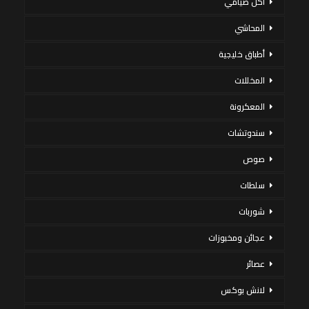
أكل صيامي
المحاشي
أطباق خليجية
المخللات
المعكرونة
سندوتشات
صوص
سلطات
شوربات
عجائن ومخبوزات
عصائر
لانش بوكس