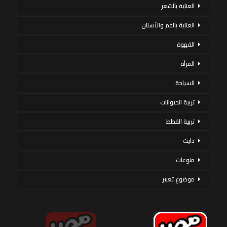
العناية بالشعر
العناية بالفم والأسنان
القهوة
المرأة
السياحة
تربية الحيوانات
تربية القطط
دايت
منوعات
موضوع تعبير