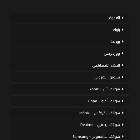
القهوة
بنوك
بورصة
ووردبريس
الذكاء الاصطناعي
تسويق إلكتروني
هواتف أبل – Apple
هواتف أوبو – Oppo
هواتف إنفينكس – Infinix
هواتف ريلمي – Realme
هواتف سامسونج – Samsung