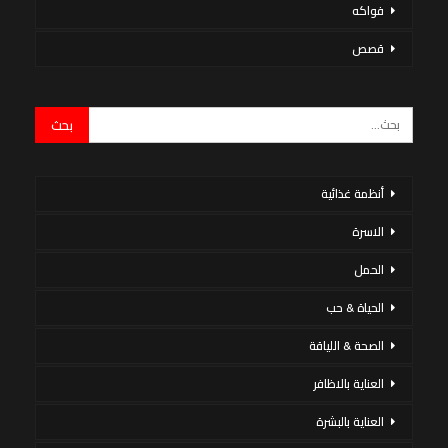
فواكه
قصص
أنظمة غذائية
الاسرة
الحمل
الحياة & حب
الصحة & اللياقة
العناية بالاظافر
العناية بالبشرة