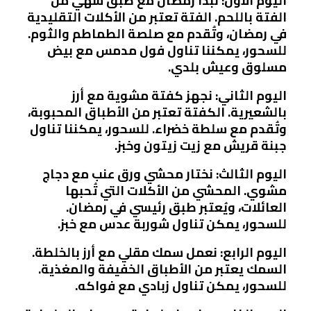
اليوم الأول: نبدأ رمضان مع طبق شهي من
الفتة باللحم. الفتة تعتبر من الأكلات التقليدية
في رمضان، وتُقدم مع صلصة الطماطم والثوم.
للسحور، يمكننا تناول فول مدمس مع بيض
مسلوق وعيش بلدي.
اليوم الثاني: نجهز كفتة مشوية مع أرز
بالشعيرية. الكفتة تعتبر من الأطباق المحبوبة،
وتُقدم مع سلطة خضراء. للسحور، يمكننا تناول
جبنة قريش مع زيت زيتون وخبز.
اليوم الثالث: نختار محشي ورق عنب مع دجاج
مشوي. المحشي من الأكلات التي تُحبها
العائلات، ويُعتبر طبق رئيسي في رمضان.
للسحور، يمكن تناول شوربة عدس مع خبز.
اليوم الرابع: نعمل سمك مقلي مع أرز بالخلطة.
السمك يعتبر من الأطباق الخفيفة والمغذية.
للسحور، يمكن تناول زبادي مع فواكه.