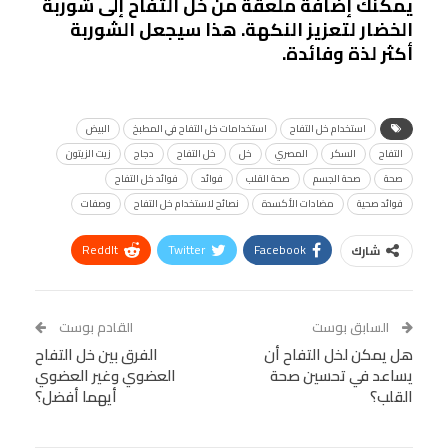
يمكنك إضافة ملعقة من خل التفاح إلى شوربة
الخضار لتعزيز النكهة. هذا سيجعل الشوربة
أكثر لذة وفائدة.
استخدام خل التفاح
استخدامات خل التفاح في المطبخ
البيض
التفاح
السكر
المصري
خل
خل التفاح
دجاج
زيت الزيتون
صحة
صحة الجسم
صحة القلب
فوائد
فوائد خل التفاح
فوائد صحية
مضادات الأكسدة
نصائح لاستخدام خل التفاح
وصفات
ReddIt
Twitter
Facebook
شارك
Linkedin
Facebook Messenger
WhatsApp
Telegram
Tumblr
السابق بوست
القادم بوست
البريد الإلكتروني
هل يمكن لخل التفاح أن
StumbleUpon
VK
الفرق بين خل التفاح
يساعد في تحسين صحة
العضوي وغير العضوي
Viber
BlackBerry
LINE
Digg
القلب؟
أيهما أفضل؟
طباعة
OK.ru
Pinterest