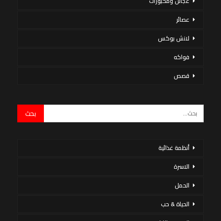
عجائن ومخبوزات
عصائر
لانش بوكس
فواكه
قصص
أنظمة غذائية
الاسرة
الحمل
الحياة & حب