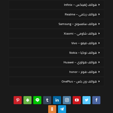
هواتف إنفينكس – Infinix
هواتف ريلمي – Realme
هواتف سامسونج – Samsung
هواتف شاومي – Xiaomi
هواتف فيفو – Vivo
هواتف نوكيا – Nokia
هواتف هواوي – Huawei
هواتف هونر – honor
هواتف ون بلس – OnePlus