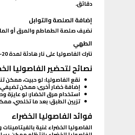
دقائق.
إضافة الصلصة والتوابل
نضيف صلصة الطماطم والمرق أو الماء،
الطهي
نترك الفاصوليا على نار هادئة لمدة 20-30 دقيقة، لحد ما تنضج تمامًا. ممكن نضيف شوية ماء لو حسينا إن الصلصة جافة.
نصائح لتحضير الفاصوليا الخض
نقع الفاصوليا
: لو حبيت، ممكن تنقع الفاصوليا في ا
إضافة خضار أخرى
: ممكن تضيفي خ
استخدام مرق الخضار
: لو عايزة و
تزيين الطبق
: بعد ما تخلصي، ممكن
فوائد الفاصوليا الخضراء
الفاصوليا الخضراء بانتظام ممكن يساع