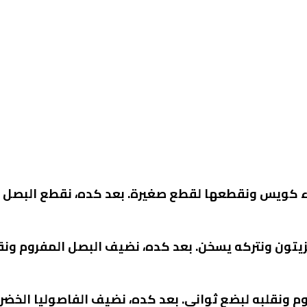
راء كويس ونقطعها لقطع صغيرة. بعد كده، نقطع البصل و
يتون ونتركه يسخن. بعد كده، نضيف البصل المفروم ونقل