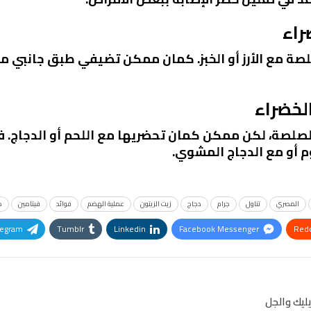
راء
صة مع الأرز أو الخبز. كمان ممكن تضيفي طبق جانبي 
لخضراء
صلصة، لكن ممكن كمان تحضريها مع اللحم أو الدجاج. ف
م أو مع الدجاج المشوي.
المصري
تناول
جرام
دجاج
زيت الزيتون
عملية الهضم
فوائد
فيتامين
م
legram
Tumblr
Linkedin
Facebook Messenger
Redd
Pinterest
OK.ru
يليك والجل