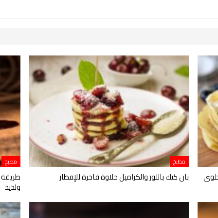
مطبخ
مطبخ
حلوى
بان كيك باللوز والكراميل حلاوة فاخرة للإفطار
طريقة ع
ولذيذ