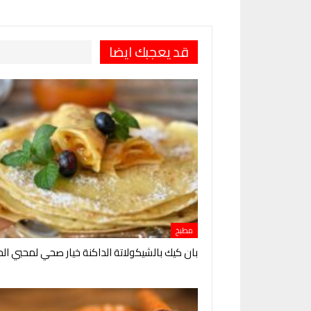
قد يعجبك ايضا
مطبخ
بان كيك بالشيكولاتة الداكنة خيار صحي لمحبي ال