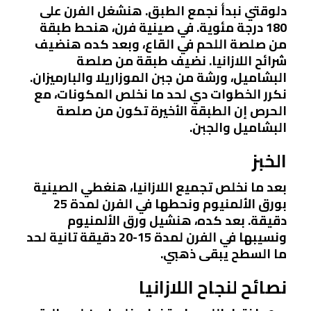
دلوقتي نبدأ نجمع الطبق. هنشغل الفرن على
180 درجة مئوية. في صينية فرن، هنحط طبقة
من صلصة اللحم في القاع، وبعد كده هنضيف
شرائح اللازانيا. نضيف طبقة من صلصة
البشاميل، ورشة من جبن الموزاريلا والبارميزان.
نكرر الخطوات دي لحد ما نخلص المكونات، مع
الحرص إن الطبقة الأخيرة تكون من صلصة
البشاميل والجبن.
الخبز
بعد ما نخلص تجميع اللازانيا، هنغطي الصينية
بورق الألمنيوم ونحطها في الفرن لمدة 25
دقيقة. بعد كده، هنشيل ورق الألمنيوم
ونسيبها في الفرن لمدة 15-20 دقيقة تانية لحد
ما السطح يبقى ذهبي.
نصائح لنجاح اللازانيا