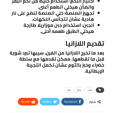
اختيار اللحم
: استخدام خليط من لحم البقر
والضأن هيخلي الطعم أغنى.
تجهيز الصلصة
: خلي الصلصة تنضج على نار
هادية عشان تتجانس النكهات.
الجبن
: استخدام جبن موزاريلا طازجة
هيخلي الطبق طعمه أحلى.
تقديم اللازانيا
بعد ما تخرج اللازانيا من الفرن، سيبها تبرد شوية
قبل ما تقطعها. ممكن تقدمها مع سلطة
خضراء وخبز بالثوم عشان تكمل التجربة
الإيطالية.
البيت
جرام
ملح
ReddIt
Twitter
Facebook
شارك
Linkedin
Facebook Messenger