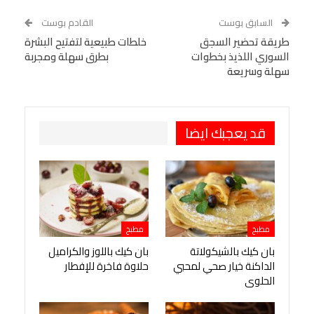
WhatsApp
Telegram
Tumblr
السابق بوست
القادم بوست
البريد الإلكتروني
طريقة تحضير السجق
StumbleUpon
VK
خلطات طبيعية لتفتيح البشرة
السوري اللذيذ بخطوات
بطرق سهلة ومجربة
Viber
BlackBerry
LINE
Digg
سهلة وسريعة
طباعة
OK.ru
Pinterest
قد يعجبك ايضا
مطبخ
مطبخ
بان كيك بالشيكولاتة
بان كيك باللوز والكراميل
الداكنة خيار صحي لمحبي
حلاوة فاخرة للإفطار
الحلوى