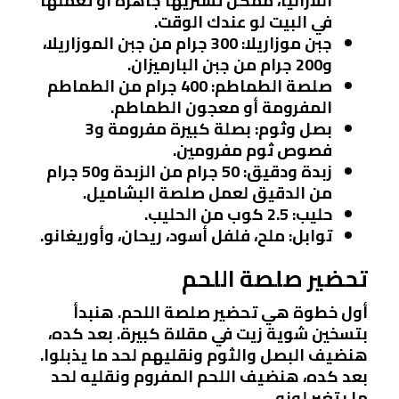
اللازانيا، ممكن تشتريها جاهزة أو تعملها
في البيت لو عندك الوقت.
جبن موزاريلا
: 300 جرام من جبن الموزاريلا،
و200 جرام من جبن البارميزان.
صلصة الطماطم
: 400 جرام من الطماطم
المفرومة أو معجون الطماطم.
بصل وثوم
: بصلة كبيرة مفرومة و3
فصوص ثوم مفرومين.
زبدة ودقيق
: 50 جرام من الزبدة و50 جرام
من الدقيق لعمل صلصة البشاميل.
حليب
: 2.5 كوب من الحليب.
توابل
: ملح، فلفل أسود، ريحان، وأوريغانو.
تحضير صلصة اللحم
أول خطوة هي تحضير صلصة اللحم. هنبدأ
بتسخين شوية زيت في مقلاة كبيرة. بعد كده،
هنضيف البصل والثوم ونقليهم لحد ما يذبلوا.
بعد كده، هنضيف اللحم المفروم ونقليه لحد
ما يتغير لونه.