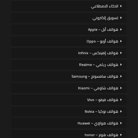
الذكاء الاصطناعي
تسويق إلكتروني
هواتف أبل – Apple
هواتف أوبو – Oppo
هواتف إنفينكس – Infinix
هواتف ريلمي – Realme
هواتف سامسونج – Samsung
هواتف شاومي – Xiaomi
هواتف فيفو – Vivo
هواتف نوكيا – Nokia
هواتف هواوي – Huawei
هواتف هونر – honor