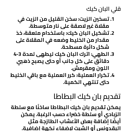
قلي البان كيك
تسخين الزيت
: سخن القليل من الزيت في
مقلاة غير لاصقة على نار متوسطة.
تشكيل البان كيك
: باستخدام ملعقة، خذ
مقدار من الخليط وضعه في المقلاة على
شكل دائرة مسطحة.
الطهي
: اترك البان كيك ليطهى لمدة 3-4
دقائق على كل جانب أو حتى يصبح ذهبي
اللون ومقرمش.
تكرار العملية
: كرر العملية مع باقي الخليط
حتى تنتهي الكمية.
تقديم بان كيك البطاطا
يمكن تقديم بان كيك البطاطا ساخنًا مع سلطة
الزبادي أو سلطة خضراء حسب الرغبة. يمكن
أيضًا إضافة بعض الأعشاب الطازجة مثل
البقدونس أو الشبت لإضفاء نكهة إضافية.