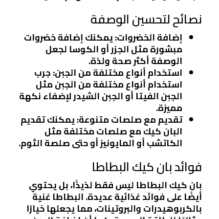
نصائح لتحسين الوصفة
إضافة الخضروات
: يمكنك إضافة خضروات
مبشورة مثل الجزر أو الكوسا لجعل
الوصفة أكثر صحة ولذة.
استخدام أنواع مختلفة من الجبن
: جرب
استخدام أنواع مختلفة من الجبن مثل
الجبن الفيتا أو الجبن الشيدر لإضفاء نكهة
مميزة.
تقديم مع صلصات متنوعة
: يمكنك تقديم
البان كيك مع صلصات مختلفة مثل
الكاتشب أو المايونيز أو حتى صلصة الثوم.
فوائد بان كيك البطاطا
بان كيك البطاطا ليس فقط لذيذًا، بل يحتوي
أيضًا على فوائد غذائية عديدة. البطاطا غنية
بالكربوهيدرات والبروتينات، مما يجعلها خيارًا