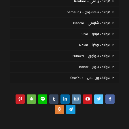
هواتف ريلمي – Realme
هواتف سامسونج – Samsung
هواتف شاومي – Xiaomi
هواتف فيفو – Vivo
هواتف نوكيا – Nokia
هواتف هواوي – Huawei
هواتف هونر – honor
هواتف ون بلس – OnePlus