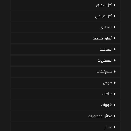
أكل سورى
أكل صيامي
المحاشي
أطباق خليجية
المخللات
المعكرونة
سندوتشات
صوص
سلطات
شوربات
عجائن ومخبوزات
عصائر