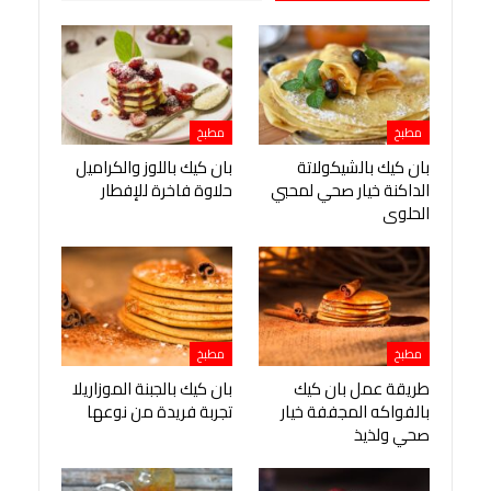
مطبخ
مطبخ
بان كيك بالشيكولاتة
بان كيك باللوز والكراميل
الداكنة خيار صحي لمحبي
حلاوة فاخرة للإفطار
الحلوى
مطبخ
مطبخ
طريقة عمل بان كيك
بان كيك بالجبنة الموزاريلا
بالفواكه المجففة خيار
تجربة فريدة من نوعها
صحي ولذيذ