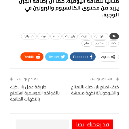
مثاليًا للطاقة اليومية. كما أن إضافة الجبن
يزيد من محتوى الكالسيوم والبروتين في
الوجبة.
البان كيك
الزيت
بان كيك
صحة
فوائد
كهربائية
كيك
محتوى
ملح
ReddIt
Twitter
Facebook
شارك
Linkedin
Facebook Messenger
WhatsApp
Telegram
Tumblr
السابق بوست
القادم بوست
البريد الإلكتروني
كيف تصنع بان كيك بالنعناع
StumbleUpon
VK
طريقة عمل بان كيك
والشوكولاتة نكهة منعشة
بالفواكه الموسمية استمتع
Viber
BlackBerry
LINE
Digg
بالنكهات الطازجة
طباعة
OK.ru
Pinterest
قد يعجبك ايضا