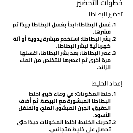
خطوات التحضير
تحضير البطاطا
غسل البطاطا
: ابدأ بغسل البطاطا جيدًا ثم
قشرها.
بشر البطاطا
: استخدم مبشرة يدوية أو آلة
كهربائية لبشر البطاطا.
عصر البطاطا
: بعد بشر البطاطا، اغسلها
مرة أخرى ثم اعصرها للتخلص من الماء
الزائد.
إعداد الخليط
خلط المكونات
: في وعاء كبير، اخلط
البطاطا المبشورة مع البيضة. ثم أضف
الدقيق، الجبن المبشور، الملح، والفلفل
الأسود.
تحريك الخليط
: اخلط المكونات جيدًا حتى
تحصل على خليط متجانس.