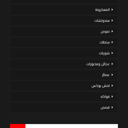
المعكرونة
سندوتشات
صوص
سلطات
شوربات
عجائن ومخبوزات
عصائر
لانش بوكس
فواكه
قصص