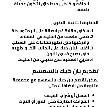
الجافة واخلطي جيدًا حتى تتكون عجينة
ناعمة.
الخطوة الثانية: الطهي
سخني مقلاة غير لاصقة على نار متوسطة.
ضعي ملعقة من الخليط في المقلاة،
واتركيها حتى تظهر فقاعات على السطح.
اقلب البان كيك على الجانب الآخر واطهيه
حتى يصبح ذهبي اللون.
كرري العملية حتى تنتهي من الخليط.
تقديم بان كيك بالسمسم
يمكن تقديم بان كيك بالسمسم مع مجموعة
متنوعة من الإضافات مثل:
العسل أو شراب القيقب
الفواكه الطازجة مثل الموز أو التوت
المكسرات المحمصة