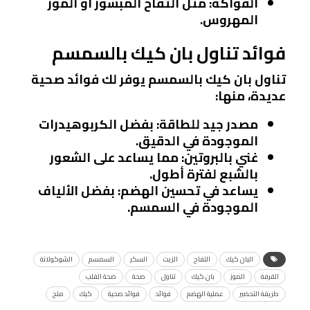
الفواكه
: مثل التفاح المبشور أو الموز
المهروس.
فوائد تناول بان كيك بالسمسم
تناول بان كيك بالسمسم يوفر لك فوائد صحية
عديدة، منها:
مصدر جيد للطاقة
: بفضل الكربوهيدرات
الموجودة في الدقيق.
غني بالبروتين
: مما يساعد على الشعور
بالشبع لفترة أطول.
يساعد في تحسين الهضم
: بفضل الألياف
الموجودة في السمسم.
البان كيك
التفاح
الزيت
السكر
السمسم
الشوكولاتة
القرفة
الموز
بان كيك
تناول
صحة
صحة القلب
طريقة التحضير
عملية الهضم
فوائد
فوائد صحية
كيك
ملح