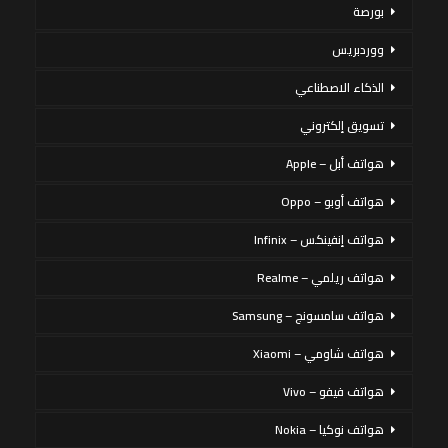
بورصة
ووردبريس
الذكاء الاصطناعي
تسويق إلكتروني
هواتف أبل – Apple
هواتف أوبو – Oppo
هواتف إنفينكس – Infinix
هواتف ريلمي – Realme
هواتف سامسونج – Samsung
هواتف شاومي – Xiaomi
هواتف فيفو – Vivo
هواتف نوكيا – Nokia