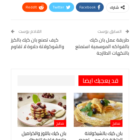
ReddIt
Twitter
Facebook
شارك
Linkedin
Facebook Messenger
WhatsApp
Telegram
Tumblr
السابق بوست
القادم بوست
البريد الإلكتروني
طريقة عمل بان كيك
StumbleUpon
VK
كيف تصنع بان كيك بالكرز
بالفواكه الموسمية استمتع
والشوكولاتة حلاوة لا تقاوم
Viber
BlackBerry
LINE
Digg
بالنكهات الطازجة
طباعة
OK.ru
Pinterest
قد يعجبك ايضا
مطبخ
مطبخ
بان كيك بالشيكولاتة
بان كيك باللوز والكراميل
الداكنة خيار صحي لمحبي
حلاوة فاخرة للإفطار