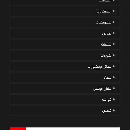
المخللات
المعكرونة
سندوتشات
صوص
سلطات
شوربات
عجائن ومخبوزات
عصائر
لانش بوكس
فواكه
قصص