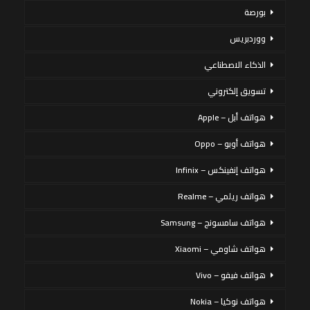
بورصة
ووردبريس
الذكاء الاصطناعي
تسويق إلكتروني
هواتف أبل – Apple
هواتف أوبو – Oppo
هواتف إنفينكس – Infinix
هواتف ريلمي – Realme
هواتف سامسونج – Samsung
هواتف شاومي – Xiaomi
هواتف فيفو – Vivo
هواتف نوكيا – Nokia