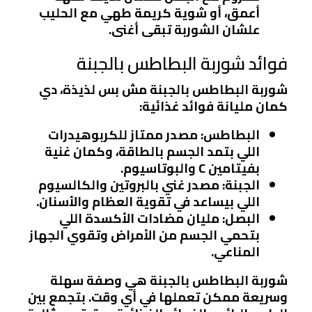
أعمق، أو شوية كريمة طهي مع الحليب
علشان الشوربة تبقى أغنى.
فوائد شوربة البطاطس بالجبنة
شوربة البطاطس بالجبنة مش بس لذيذة، دي
كمان مليانة فوائد غذائية:
البطاطس
: مصدر ممتاز للكربوهيدرات
اللي بتمد الجسم بالطاقة، وكمان غنية
بفيتامين C والبوتاسيوم.
الجبنة
: مصدر غني بالبروتين والكالسيوم
اللي بيساعد في تقوية العظام والأسنان.
البصل
: مليان مضادات الأكسدة اللي
بتحمي الجسم من الأمراض وتقوي الجهاز
المناعي.
شوربة البطاطس بالجبنة هي وصفة سهلة
وسريعة ممكن تعملها في أي وقت. بتجمع بين