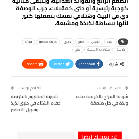
الطعم الرائع والفوائد الغذائية، وبتبقى مثالية
كوجبة رئيسية أو حتى كمقبلات. جرب الوصفة
دي في البيت وهتلاقي نفسك بتعملها كتير
لأنها ببساطة لذيذة ومشبعة.
البيت
العيش
دجاج
دقيق
طريقة التحضير
فوائد
كريمة
مضادات الأكسدة
ملح
ReddIt
Twitter
Facebook
شارك
Linkedin
Facebook Messenger
WhatsApp
Telegram
Tumblr
السابق بوست
القادم بوست
البريد الإلكتروني
شوربة الفراخ بالكريمة دفء
StumbleUpon
VK
شوربة المشروم بالكريمة
ولذة في كل ملعقة
دفء الشتاء في طبق لذيذ
Viber
BlackBerry
LINE
Digg
وسهل التحضير
طباعة
OK.ru
Pinterest
قد يعجبك ايضا