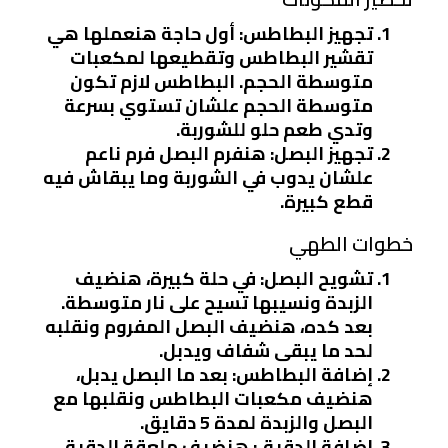
تجهيز البطاطس
: أول حاجة هنعملها هي
تقشير البطاطس وتقطيعها لمكعبات
متوسطة الحجم. البطاطس لازم تكون
متوسطة الحجم علشان تستوي بسرعة
وتدي طعم حلو للشوربة.
تجهيز البصل
: هنفرم البصل فرم ناعم
علشان يدوب في الشوربة وما يبقاش فيه
قطع كبيرة.
خطوات الطهي
تشويح البصل
: في حلة كبيرة، هنضيف
الزبدة ونسيبها تسيح على نار متوسطة.
بعد كده، هنضيف البصل المفروم ونقلبه
لحد ما يبقى شفاف ويدبل.
إضافة البطاطس
: بعد ما البصل يدبل،
هنضيف مكعبات البطاطس ونقلبها مع
البصل والزبدة لمدة 5 دقايق.
إضافة الدقيق
: هنضيف ملعقة الدقيق