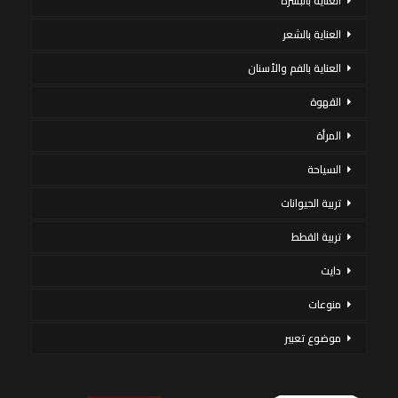
العناية بالبشرة
العناية بالشعر
العناية بالفم والأسنان
القهوة
المرأة
السياحة
تربية الحيوانات
تربية القطط
دايت
منوعات
موضوع تعبير