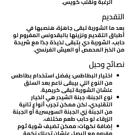
الرغبة ونقلب كويس.
التقديم
بعد ما الشوربة تبقى جاهزة، هنصبها في
أطباق التقديم ونزينها بالبقدونس المفروم لو
حابب. الشوربة دي بتبقى لذيذة جدًا مع شريحة
من الخبز المحمص أو العيش الفرنسي.
نصائح وحيل
اختيار البطاطس
: يفضل استخدام بطاطس
من النوع اللي بيبقى ناعم بعد السلق
علشان الشوربة تبقى كريمية.
نوع الجبنة
: جبنة الشيدر هي الخيار
التقليدي، لكن ممكن تجرب أنواع تانية
من الجبنة زي الجبنة السويسرية أو الجبنة
الزرقاء لو حابب طعم مختلف.
إضافة نكهات
: ممكن تضيف شوية ثوم
مفروم مع البصل علشان تديلك نكهة