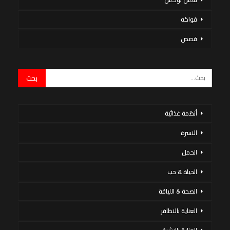
فواكه
قصص
أنظمة غذائية
الاسرة
الحمل
الحياة & حب
الصحة & اللياقة
العناية بالاظافر