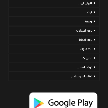
الأبراج اليوم
بنوك
بورصة
تربية الحيوانات
تربية القطط
تردد قنوات
خضروات
فوائد العسل
فيتامينات ومعادن