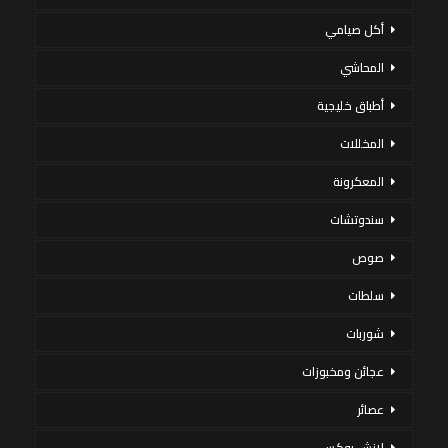
أكل صيامي
المحاشي
أطباق خليجية
المخللات
المعكرونة
سندوتشات
صوص
سلطات
شوربات
عجائن ومخبوزات
عصائر
لانش بوكس